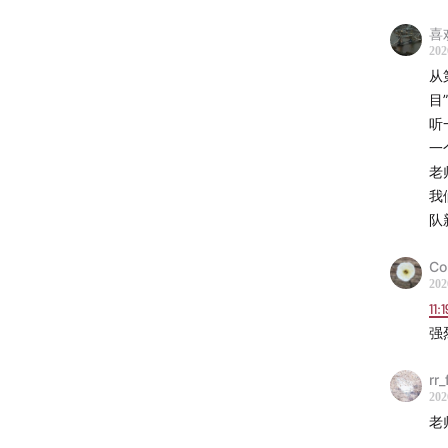
喜
202
从
目
听
一
老
我
队
Co
202
11:1
强
rr_
202
老