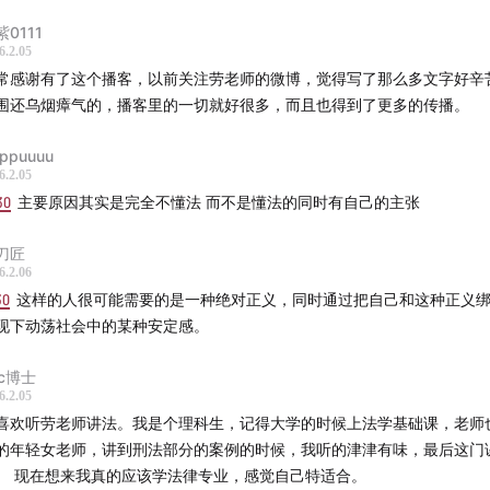
紫0111
6.2.05
常感谢有了这个播客，以前关注劳老师的微博，觉得写了那么多文字好辛
围还乌烟瘴气的，播客里的一切就好很多，而且也得到了更多的传播。
ppuuuu
6.2.05
30
主要原因其实是完全不懂法 而不是懂法的同时有自己的主张
刀匠
6.2.06
30
这样的人很可能需要的是一种绝对正义，同时通过把自己和这种正义
现下动荡社会中的某种安定感。
ic博士
6.2.05
喜欢听劳老师讲法。我是个理科生，记得大学的时候上法学基础课，老师
的年轻女老师，讲到刑法部分的案例的时候，我听的津津有味，最后这门
。 现在想来我真的应该学法律专业，感觉自己特适合。