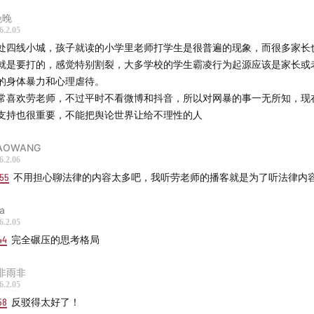
晚晚
6.2.05
处四线小城，孩子就读的小学里老师打学生是很普遍的现象，而很多家长
就是要打的，感觉特别割裂，大多学校的学生霸凌行为起源应该是家长或
的身体暴力和心理虐待。
常喜欢劳老师，不过平时不看微博和抖音，所以对网暴的事一无所知，现
支持也很重要，不能把舆论世界让给不理性的人
IAOWANG
6.2.06
:55
不用担心聊法律的内容太多吧，我听劳老师的播客就是为了听法律内
ra
6.2.05
44
完全碾压的思考格局
非雨非
6.2.05
58
反驳得太好了！