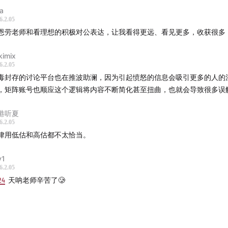
ra
6.2.05
恩劳老师和看理想的积极对公表达，让我看得更远、看见更多，收获很多
kimix
6.2.05
毒封存的讨论平台也在推波助澜，因为引起愤怒的信息会吸引更多的人的
，矩阵账号也顺应这个逻辑将内容不断简化甚至扭曲，也就会导致很多误
港听夏
6.2.05
律用低估和高估都不太恰当。
y1
6.2.05
24
天呐老师辛苦了🥲