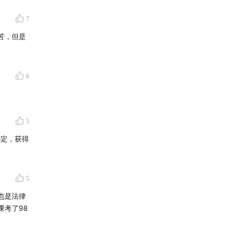
7
苦，但是
6
5
绑定，获得
5
也是法律
课考了98