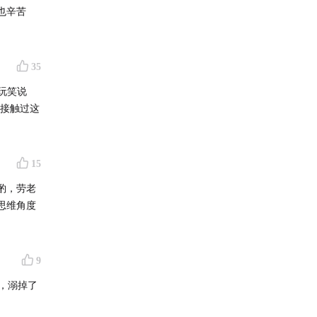
也辛苦
35
玩笑说
没接触过这
15
酌，劳老
思维角度
9
，溺掉了