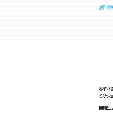
通
眼
春节将
答听众
回顾过