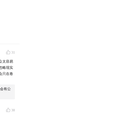
31
众太容易
忽略现实
会只在卷
会有公
30