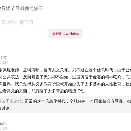
音频节目就像照镜子
喜欢的一期节目
展开Show Notes
年多次遭受网暴
问
打盹
6.2.05
众讨论的出路在哪
常佩服老师，逻辑清晰，富有人文关怀。只不过在这个信息时代，由于公
与公共表达，反而暴露了无知却不自知，过度沉浸于虚妄的精神狂欢，而
法教育的不同面向
实世界。我总觉得从义务教育阶段就开始缺失了太多基本的人性教育，社
些看得见的东西，却忽略了太多背后的暗流涌动。
来可能会聊的选题
不破圣衣来拉
:
正常的这个信息化时代，全球任何一个国家都会有网暴，都
望节目再长一点
共讨论。
我们低估了社会对法律的需求”
ichi
6.2.05