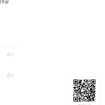
可不好
1
0
毁它，
的“个人