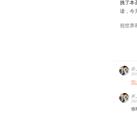
挑了本
读，今
祝世界
01:57
青
04:07
深
岁_
04:52
和
202
00
07:49
什
岁_
10:25
正
202
愿意为
你
主义”
20:19
长