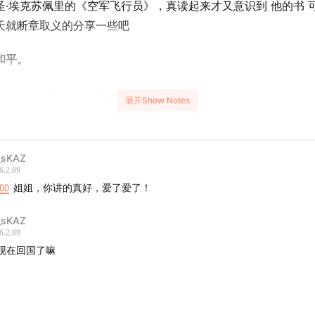
圣·埃克苏佩里的《空军飞行员》，真读起来才又意识到 他的书 
天就断章取义的分享一些吧
和平。
少年的你 期待长大吗？
展开Show Notes
刻虽好，但“肤浅”的快乐 也很珍贵
sKAZ
平 – 它可以非常的平凡，但它内核无比珍贵
6.2.09
:00
姐姐，你讲的真好，爱了爱了！
么是胜利 – 无关目标的宏大和渺小，是全身心投入的精神？
sKAZ
常的西方世界 也会看重集体，成为集体的一员，以它为傲 不诋
6.2.09
它“牺牲”，而不是用算数来计较得失。所以 大家不要被他们所谓
现在回国了嘛
洗脑，那不见得是一个正常人的思维 – 人是社会动物
春航展 – 很骄傲，很科幻，很亲民，必去