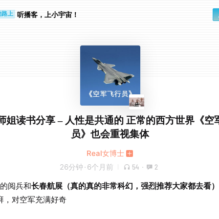
步时
勤路上
听播客，上小宇宙！
y师姐读书分享 – 人性是共通的 正常的西方世界《空
员》也会重视集体
Real女博士
26分钟
·
6个月前
54
·
2
年的阅兵和
长春航展（真的真的非常科幻，强烈推荐大家都去看
湃，对空军充满好奇