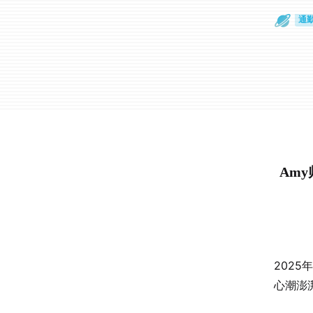
散
通
Am
2025
心潮澎