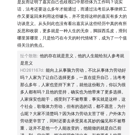
是反而证明了嘉宾自己也歧视口中那些体力工作吗？说实
话，法考还要这么多年才能通过，而通过法考后从事律师工
27:57
如何看待高考失利对人生的影响
作又要返回来利用这些噱头，并不觉得这样的嘉宾有多大的
访谈意义。从头到此也没有看出嘉宾从这些经历中真的有所
33:54
对阶层固化的看法
反思和收获，更多就是一种人生的无奈，脚踩西瓜皮，滑到
哪里算哪里，只是恰巧在今天的时代情绪下，成为了一个值
39:37
喜欢的影视作品
得关注的焦点。
本期节目已经在看理想、小宇宙、苹果播客、网易云音
扯个散散
:
他的存在就是意义，他的人生能给别人参考就
乐、喜马拉雅同步上线啦！欢迎大家订阅收听🎧
是意义
HD261167d
:
能向上从事脑力劳动，不比从事体力劳动好
吗？人家为了让自己选择更多，一直在提升自己，法考考
那么多年，人家也坚持下来了，就他这份毅力，你以为很
多人都有吗？且他的坚持，确实也为他带来了更多选择。
人家保安也能干，感受到了不被尊重，事实就是这样，这
个社会，歌颂体力劳动，但有的选的话，都不愿意，为什
么呢？大家不清楚吗？因为体力劳动太苦了呀，户外体力
劳动更辛苦了，同时还要去承受莫名其妙的偏见和不被尊
重，这并不是他一个人能改变的，他能做的就是自己前