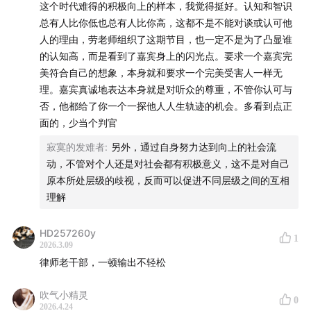
这个时代难得的积极向上的样本，我觉得挺好。认知和智识
总有人比你低也总有人比你高，这都不是不能对谈或认可他
人的理由，劳老师组织了这期节目，也一定不是为了凸显谁
的认知高，而是看到了嘉宾身上的闪光点。要求一个嘉宾完
美符合自己的想象，本身就和要求一个完美受害人一样无
理。嘉宾真诚地表达本身就是对听众的尊重，不管你认可与
否，他都给了你一个一探他人人生轨迹的机会。多看到点正
面的，少当个判官
寂寞的发难者
:
另外，通过自身努力达到向上的社会流
动，不管对个人还是对社会都有积极意义，这不是对自己
原本所处层级的歧视，反而可以促进不同层级之间的互相
理解
HD257260y
1
2026.3.09
律师老干部，一顿输出不轻松
吹气小精灵
0
2026.4.24