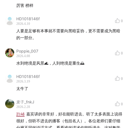
厉害 榜样
HD1018146f
0
2026.4.10
人要是足够有本事就不需要向黑暗妥协，更不需要成为黑暗
的一部分。
Poppie_007
0
2026.4.08
水到绝境是风景🌊，人到绝境是重生🌅
HD1018146f
0
2026.3.19
太牛了
麦子_fnkJ
0
2026.2.28
21:46
嘉宾讲的非常好，好在能听进去。听了太多表面上说得
很好，但听不进去的播客（包括名人）。各位老师们要仔细
分辨不同的说话方式，看看谁的讲述你能听进去，这对教学