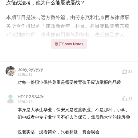
次征战法考，他为什么能屡败屡战？
本期节目是法与远方番外篇，由劳东燕和北京西东律师事
务所合作推出的「律政新青年」栏目。栏目第四集劳东燕
对谈刘政律师，聊聊如何用勇气和坚毅，改变自己的人
生。
展开Show Notes
⚖️ 嘉宾介绍
Joeyjoyyyyy
22
刘政，北京市炜衡律师事务所律师，主要从事民商事诉讼
2026.2.12
业务。
对每一份职业保持尊重是需要教育孩子应该掌握的品质
2015年刘政从民办二本院校毕业，他曾经当过餐馆服务
HD1028347c
13
2026.2.12
员、工地建筑工与理发店的洗头学徒，之后以半工半读的
本身是大学生毕业，保安只是过渡职业。不是那种，小学、
方式入职成为北大保安，后转至法学院从事物业工作。
初中或者中专毕业学习不好去当保安，然后靠大学的经历😂
2016年起，他连续六年参加法考，历经客观题差1分失
说老实话，没看简介，只看标题，真会误会
利、主观题未过导致成绩作废等多次挫折仍不放弃，最终