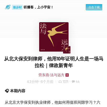
听播客，上小宇宙！
点击下载
散步时
通勤路上
从北大保安到律师，他用10年证明人生是一场马
拉松｜律政新青年
劳东燕·法与远方
43分钟
·
6个月前
7371
·
44
🎧 本期内容
从北京大学保安到执业律师，他如何用值班间隙学习？六