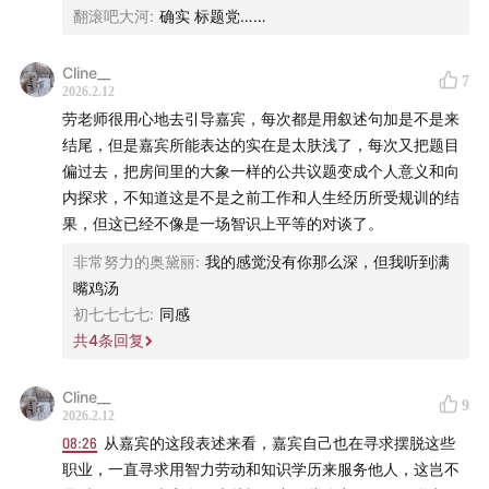
翻滚吧大河
:
确实 标题党……
以客观题214分、主观题110分的成绩通过国家司法考试。
Cline__
2025年初，刘政辞去北大保安的工作，入职北京市炜衡律
7
2026.2.12
师事务所，其经历被人民日报、新华社等媒体报道。
劳老师很用心地去引导嘉宾，每次都是用叙述句加是不是来
结尾，但是嘉宾所能表达的实在是太肤浅了，每次又把题目
👀 收听提示
偏过去，把房间里的大象一样的公共议题变成个人意义和向
内探求，不知道这是不是之前工作和人生经历所受规训的结
00:47
本科毕业后为何做保安
果，但这已经不像是一场智识上平等的对谈了。
非常努力的奥黛丽
:
我的感觉没有你那么深，但我听到满
07:23
从事体力劳动对自己的影响
嘴鸡汤
初七七七七
:
同感
14:25
相信社会充满善意
共
4
条回复
17:48
为什么参加六次法考，屡败屡战
Cline__
9
2026.2.12
20:54
过程本身就有意义
08:26
从嘉宾的这段表述来看，嘉宾自己也在寻求摆脱这些
职业，一直寻求用智力劳动和知识学历来服务他人，这岂不
23:21
想到史铁生的《命若琴弦》