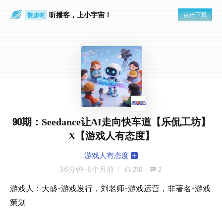
听播客，上小宇宙！
点击下载
散步时
通勤路上
90期：Seedance让AI走向快车道【乐侃工坊】
X【游戏人有态度】
游戏人有态度
36分钟
·
6个月前
210
·
2
游戏人：大盛-游戏发行，刘老师-游戏运营，非著名-游戏
策划