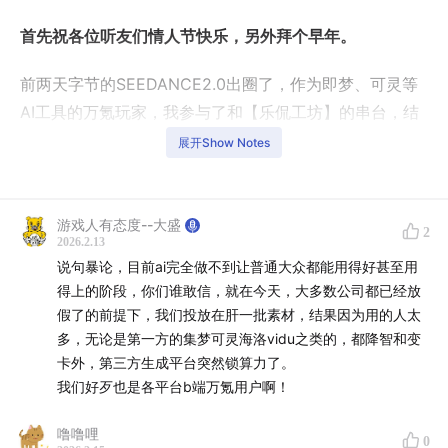
首先祝各位听友们情人节快乐，另外拜个早年。
前两天字节的SEEDANCE2.0出圈了，作为即梦、可灵等
AI工具的万氪玩家，我参与了和【乐侃工坊】的串台，结
合去年我那期《愿老兵不死》，聊聊我们作为游戏行业的
展开Show Notes
创作者，怎么看待SEEDANCE2.0和AI创作。
游戏人有态度，是一档几个游戏圈老玩家制作的播客，我
游戏人有态度--大盛
2
们希望在制作播客过程中，能洞察到游戏行业的变化，也
2026.2.13
说句暴论，目前ai完全做不到让普通大众都能用得好甚至用
希望通过播客认识更多兴趣相投的小伙伴一起分享快乐，
得上的阶段，你们谁敢信，就在今天，大多数公司都已经放
你可以在各类音频平台、泛用性播客app上收听到我们的
假了的前提下，我们投放在肝一批素材，结果因为用的人太
节目，如果你对我们的节目特别感兴趣，欢迎点赞、留
多，无论是第一方的集梦可灵海洛vidu之类的，都降智和变
言、转发，如果你特别想和我们的主播互动，欢迎来撩 V
卡外，第三方生成平台突然锁算力了。
9779963
我们好歹也是各平台b端万氪用户啊！
噜噜哩
0