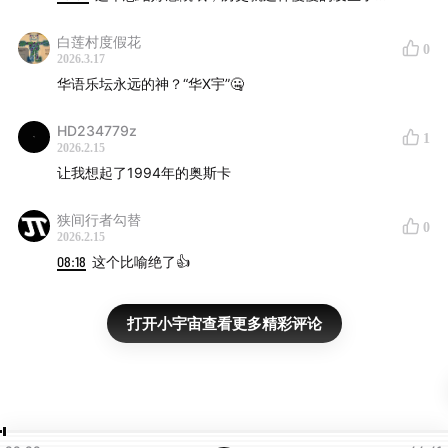
41:13
Better Get It in Your Soul – Charles Mingus
白莲村度假花
0
44:03
Three and One – Gene Quill
2026.3.17
华语乐坛永远的神？“华X宇”🤐
HD234779z
1
2026.2.15
让我想起了1994年的奥斯卡
狭间行者勾替
0
2026.2.15
08:18
这个比喻绝了👍
打开小宇宙查看更多精彩评论