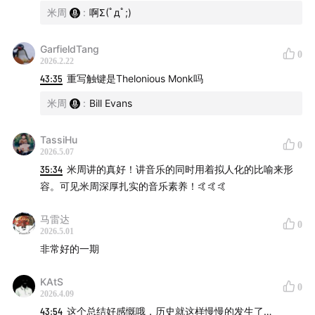
米周
:
啊Σ(ﾟдﾟ;)
14:14
Witchcraft – Bill Evans
GarfieldTang
16:54
Lonely Woman – Ornette Coleman
0
2026.2.22
43:35
重写触键是Thelonious Monk吗
25:26
Blue Rondo a la Turk – Dave Brubeck
米周
:
Bill Evans
26:14
Take Five – Dave Brubeck
TassiHu
0
26:57
Three to Get Ready – Dave Brubeck
2026.5.07
35:34
米周讲的真好！讲音乐的同时用着拟人化的比喻来形
27:40
Kathy’s Waltz – Dave Brubeck
容。可见米周深厚扎实的音乐素养！🤙🤙🤙
马雷达
28:12
Everyone’s Jumpin’ – Dave Brubeck
0
2026.5.01
非常好的一期
33:33
Moanin’ – Art Blackey
KAtS
39:44
Goodbye Pork Pie Hat – Charles Mingus
0
2026.4.09
43:54
这个总结好感慨哦，历史就这样慢慢的发生了…