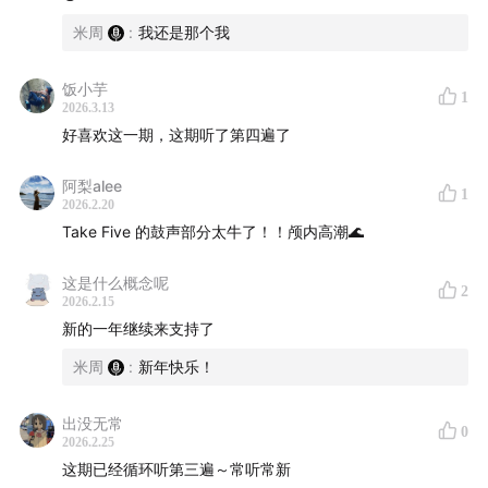
米周
:
我还是那个我
《Kind of Blue》 – Miles Davis
饭小芋
《Everybody Digs Bill Evans》 – Bill Evans
1
2026.3.13
好喜欢这一期，这期听了第四遍了
《The Shape of Jazz to Come》 – Ornette Coleman
阿梨alee
1
《Time Out》 – Dave Brubeck
2026.2.20
Take Five 的鼓声部分太牛了！！颅内高潮🌊
《Moanin’》 – Art Blackey
这是什么概念呢
2
2026.2.15
《Mingus Ah Um》 – Charles Mingus
新的一年继续来支持了
Playlist of the Show:
米周
:
新年快乐！
03:54
So What – Miles Davis
出没无常
0
2026.2.25
12:18
Tenderly – Bill Evans
这期已经循环听第三遍～常听常新