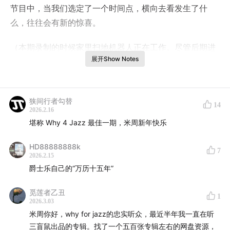
节目中，当我们选定了一个时间点，横向去看发生了什
么，往往会有新的惊喜。
（本期录制的时候家里扫地机器人正在工作。尽管后期进
展开Show Notes
行了处理但是仍然能够听到扫地机器人的声音。在大家享
受爵士乐的同时，不要忘记这个世界上还有机器人默默的
为我们付出）
狭间行者勾替
14
2026.2.16
今年十一假期，Why for Jazz 联合 SEAIC 法国中欧艺术
堪称 Why 4 Jazz 最佳一期，米周新年快乐
创新中心发起了一个针对
巴黎和波尔多的法国旅行团
。我
将与建筑艺术学者，我的太太
Tutti
联合带队，深入法
HD88888888k
7
2026.2.15
国，开启一趟沉浸式的以爵士乐，建筑，红酒和文化学习
爵士乐自己的“万历十五年”
交流为主线的全景之旅。旅行团即可开始报名，计划招募
15位同行者。有兴趣的朋友可以点击上面链接，或直接添
觅莲者乙丑
1
加下面二维码进行咨询。期待十一相见。
2026.3.03
米周你好，why for jazz的忠实听众，最近半年我一直在听
三盲鼠出品的专辑。找了一个五百张专辑左右的网盘资源，