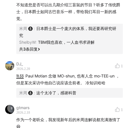
不知道您是否可以出几期介绍三盲鼠的节目？听多了传统爵
士，日本爵士如同古巴音乐一样，带给我们耳目一新的感
觉。
米周
:
日本爵士是一个庞大的体系，我还要再研究研
究
ShelbyW
:
TBM我也喜欢，一人血书求讲解
共
3
条回复
DJ_
1
2026.2.20
11:33
Paul Motian 念做 MO-shun, 也有人念 mo-TEE-un ，
但是某次采访中他自己说应该念前者。 冷知识哈哈
米周
:
这个太冷了，感谢科普
gtmars
1
扫码开启法国之旅
2026.2.18
作为一个老听众，我发现新年后的米周连解说都充满激情了
节目中提到的专辑：
😆