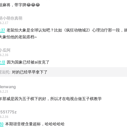
组麻将，带字牌😂😂😂
萌小萌你真萌
6.2.17
3:37
老鼠怕大象是全球认知吧？比如《疯狂动物城2》心理治疗那一段，
大象怕他的老鼠搭档~
小瓜阿
6.2.16
2:13
因为国象已经被ai攻克了
阿法托
:
对的已经早早拿下了
llenwang
6.2.21
年那威是因为五子棋下的好，所以才在电视台做五子棋教学
551775z
6.2.16
30
本期谐音梗含量超标，哈哈哈哈哈