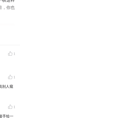
下棋这样
目，你也
1
1
说别人窥
1
接手绘一