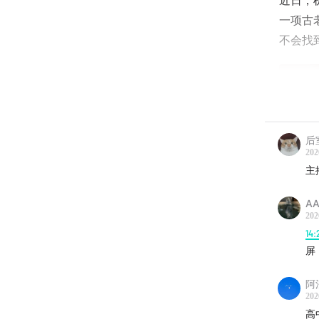
近日，
一项古
不会找
后
202
主
A
202
14:
屏
阿
202
高
本期节目