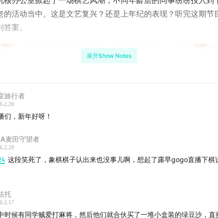
机核办公室掀起了一场棋艺风潮，不同年龄层的同事纷纷投入到
老的活动当中。这是文艺复兴？还是上年纪的表现？听完这期节
到答案。
展开Show Notes
室旅行者
6.2.20
播们，新年好呀！
AA麦田守望者
6.2.20
24
这段笑死了，象棋棋子认出来也没事儿啊，想起了露早gogo直播下棋
法托
6.2.17
中时候有同学贼爱打麻将，然后他们就合伙买了一堆小盒装的绿豆沙，直
在线图文Shownote:
Console Timelines | 机核