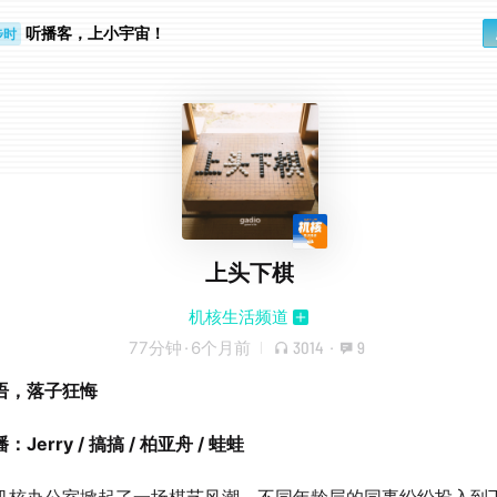
听播客，上小宇宙！
步时
勤路上
上头下棋
机核生活频道
77分钟
·
6个月前
3014
·
9
语，落子狂悔
Jerry / 搞搞 / 柏亚舟 / 蛙蛙