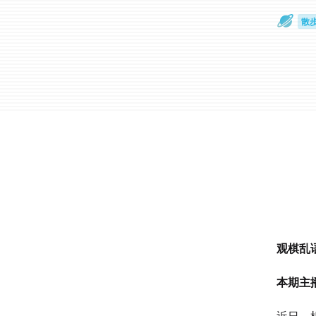
散
通
观棋乱
本期主播：