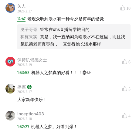
矢人一
10
2026.2.17
14:47
老观众听到淡水有一种今夕是何年的错觉
奥子哥哥
:
经常在xhs直播留学旅日的
栋栋果实
:
真是，我一直纳闷为啥淡水不在这里，而且我
见凯德老师真容前，一直觉得他长淡水那样
保持饥饿感女士
6
2026.2.19
1:53:58
机器人之梦真的好看！！！🤖🐶
擦擦
5
2026.2.17
大家新年快乐！
Inception403
4
2026.2.18
1:52:27
机器人之梦。好看到爆！