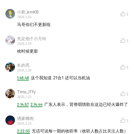
小新_kmKB
1
2026.3.16
马哥你们不更新啦
先定他个小方向
1
2026.3.10
啥时候更新
长的亮
1
2026.2.28
1:46:48
这个我知道 21合1 还可以当机油
Tims_lTfy
1
2026.2.23
2:14:57
2:14:44
广东人表示，背脊唱情歌在这边已经火爆炸了
洒家椰肉
1
2026.2.23
2:22:03
无话可说每一期的收听率（收听人数占比关注人数）