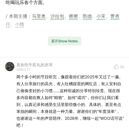
吃喝玩乐各个方面。
/ 本期主播：
马里奥
、
沙拉包
、
擦擦
、
凯德
、
小宋
、
曹煮
任
、
小魏
/ 剪辑、文案：擦擦
展开Show Notes
/ 封面：沙拉包
喜欢吃牛筋丸的杰哥
/ 本期内容：
34
2026.2.17
两个多小时的节目听完，像跟着你们把2025年又过了一遍。
2025年度最佳旅游地和最难忘旅游经历
有人分享旅行的高光，有人吐槽踩雷的网红店，有人安利自
2025年度最佳餐厅和食物
己偷偷变好的小习惯……这种坦诚的分享特别珍贵。现在很
2025年度最佳休闲活动
多内容都在教人如何“精致”、如何“成功”，但你们让我们看
2025年度最值得的一笔消费
到，认真记录和感受生活里那些微小的、具体的、甚至有点
2025年度最值得的平价单品
笨拙的瞬间，本身就是一种力量。谢谢你们的“年度清单”，
也谢谢这一年的声音陪伴。2026年，继续一起“WOO话可说”
2025年度电影或者剧集
吧！
2025年度歌曲或者播客节目