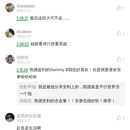
Qqqqqqo
2
2026.2.23
2:36:21
最后这段大可不必……
itsokiee
2
2026.2.19
2:09:53
就跟看球只想看英超
别惊叹
3
2026.2.17
2:15:59
凯德提到的Gummy B我也好喜欢！但是我更喜欢安
泰哈哈哈哈
绝影声场
:
我是被他分享安利上的，凯德真是平行世界另
一个我
别惊叹
:
凯德安利的含金量！！安泰也很好听！推荐！
该死的自在观
3
2026.2.17
赴美是生活啊