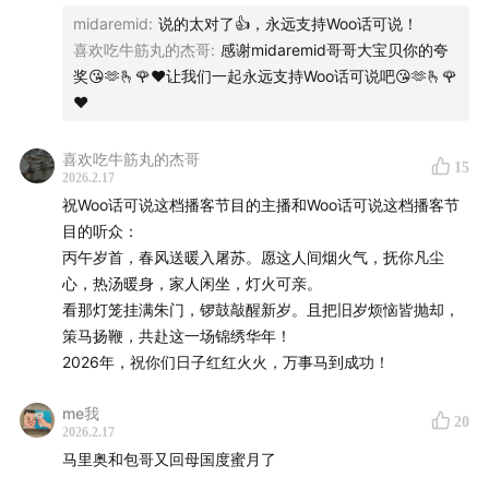
midaremid
:
说的太对了👍，永远支持Woo话可说！
2025年度新技能或者新习惯
喜欢吃牛筋丸的杰哥
:
感谢midaremid哥哥大宝贝你的夸
奖😘🫶🫰🌹❤️让我们一起永远支持Woo话可说吧😘🫶🫰🌹
❤️
喜欢吃牛筋丸的杰哥
15
2026.2.17
祝Woo话可说这档播客节目的主播和Woo话可说这档播客节
目的听众：
丙午岁首，春风送暖入屠苏。愿这人间烟火气，抚你凡尘
心，热汤暖身，家人闲坐，灯火可亲。
看那灯笼挂满朱门，锣鼓敲醒新岁。且把旧岁烦恼皆抛却，
策马扬鞭，共赴这一场锦绣华年！
2026年，祝你们日子红红火火，万事马到成功！
me我
20
2026.2.17
马里奥和包哥又回母国度蜜月了