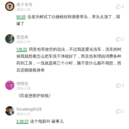
奥子哥哥
4
2026.2.18
50:20
去老兴鲜试了白烧鳝丝和酒香草头，草头太顶了，屌
爆了
爱思希
3
2026.2.19
1:10:32
同意包哥放空的说法，不过我是爱去洗车，洗车的时
候我就想着怎么把车洗干净就好了，而且也有理由消费各种
药剂工具，一洗就是两三个小时，脑子里什么都不用想，而
且还能锻炼身体
狸狸安
3
2026.2.18
《匹兹堡医护前线》
focalength28
2
2026.2.25
2:36:37
这个电影叫 破事儿