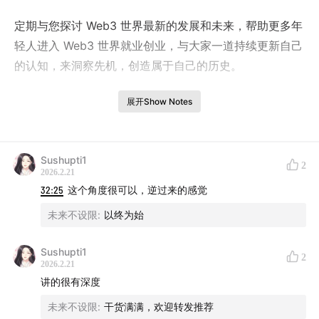
定期与您探讨 Web3 世界最新的发展和未来，帮助更多年
轻人进入 Web3 世界就业创业，与大家一道持续更新自己
的认知，来洞察先机，创造属于自己的历史。
---------------------------------------------------
展开Show Notes
· 主播：
Sushupti1
2
Keke
| 主理
未来不打烊
| Amplifi.nexus 及 CSS 播客频
2026.2.21
道主播 ，在此, 我们一道探究及创造在气候,、太空、生命
32:25
这个角度很可以，逆过来的感觉
科学等领域, 永远不打烊的未来。也欢迎您订阅和分享给
未来不设限
:
以终为始
一道去未来的伙伴。联系：
Keke
Sushupti1
2
· 嘉宾：
2026.2.21
讲的很有深度
Hamber
| Web3 从业者，谷歌开发者专家（23-26 年) ,
未来不设限
:
干货满满，欢迎转发推荐
Creator of GoGBA。