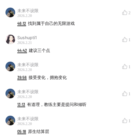
未来不设限
web3 从业者，数十人团队的技术 Leader
2
2026.2.20
46:12
找到属于自己的无限游戏
谷歌开发者专家（Flutter & Dart）
Sushupti1
1
Creator of GoGBA，GoGBA 是一款同时支持 iOS &
2026.2.21
44:42
建议三个点
Android 的 Gameboy Advance 手机模拟器，并且支
持 RetroAchievements 复古怀旧类的游戏的成就系
未来不设限
1
统。
2026.2.20
39:56
接受变化，拥抱变化
· 主要想表达的 3 个点
未来不设限
1
1. 管理升维： 从“管人”到“管系统”。在 AI 加持下，
2026.2.20
13:13
有道理，教练主要是提问和倾听
Leader 应该是设定愿景的“船长”，而非划桨的“水手”。
未来不设限
2. GDE 布道新意义： 技术布道不再是教人写代码（AI 做
1
2026.2.20
得更好），而是引领开发者寻找“为什么写代码”的意义，
05:18
原生结算层