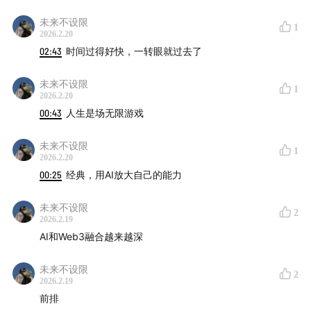
是一种无限游戏。
未来不设限
1
3. 独立创作者实践： 借助 AI 工具（如 GoGBA 项目），
2026.2.20
02:43
时间过得好快，一转眼就过去了
实现从创意到全球化产品的极速跃迁，验证“一人公司”的
可行性。
未来不设限
1
2026.2.20
【录制时间：2026/1/25】
00:43
人生是场无限游戏
---------------------------------------------------
未来不设限
1
2026.2.20
02:40
嘉宾简介
00:25
经典，用AI放大自己的能力
🎙️ 从Web3从业者到谷歌专家，再到独立创作者，标签重
未来不设限
2
2026.2.19
构进行时
AI和Web3融合越来越深
09:54
AI对职场与团队的变革
未来不设限
2
2026.2.19
👥 团队管理新哲学：从亲自下场到教练式沟通，AI赋能组
前排