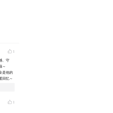
1
憾、守
藉～
里全是他的
暖回忆～
客共创
1