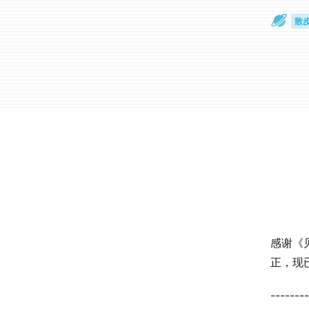
散
通
感谢《
正，现
--------