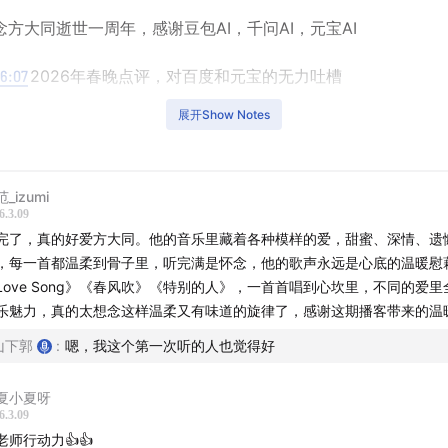
念方大同逝世一周年，感谢豆包AI，千问AI，元宝AI
16:07
2026年春晚点评，对百度和元宝的无力吐槽
展开Show Notes
爱——甜蜜热恋
Love Song》
_izumi
6.3.09
春风吹》
完了，真的好爱方大同。他的音乐里藏着各种模样的爱，甜蜜、深情、遗
，每一首都温柔到骨子里，听完满是怀念，他的歌声永远是心底的温暖慰
为你写的歌》
Love Song》《春风吹》《特别的人》，一首首唱到心坎里，不同的爱
乐魅力，真的太想念这样温柔又有味道的旋律了，感谢这期播客带来的温
5:04
感谢
友台
（hey,朋友）给我播客共创机会，和我与体制内播
经历
山下郭
:
嗯，我这个第一次听的人也觉得好
爱——深情告白
夏小夏呀
6.3.09
特别的人》
老师行动力👍👍