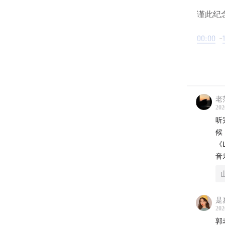
谨此纪
00:00
-
多样的
16:08
《
老范
202
21:48
《
听
候
25:07
《
《
音
30:34
-
3
机会的
多样的
是
202
35:05
《
郭