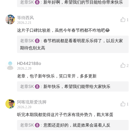
老章SK
:
新年好啊，希望我们的节目能给你带来快乐
在一场追捕国安信息泄密案时，嫌凶一死一伤，而国安专
等待西风
案组的两位副队长黄凯和严迪都成为队内可能告密的内
1
2026.2.21
奸。这两人都有可能出卖组织的机会和缘因，而他两人又
这片子口碑比较差，虽然今年春节档都不咋地吧😂
相互是多年死党和同事。在组织派来的新队长高压手段
老章SK
:
春节档就都是看看明星乐乐得了，以后大家
下，真正的内奸不得不在敌方与友之间周旋，在一步步露
期待也别太高
出马脚破绽之下不得不铤而走险，绝境求生。
HD442188o
2
大话说电影的群，欢迎你的加入，请加包主播：
2026.2.20
老章，包子新年快乐，笑口常开，多多更新
bobby8816 并回答第一期节目讨论的影片名称。
老章SK
:
新年快乐，希望我们能带给大家快乐
阿喀琉斯爱洗脚
1
2026.2.20
听完本期我都觉得这片子竹床有境外势力，戳大笨蛋
老章SK
:
意图还是好的，就是效果会逼着人反