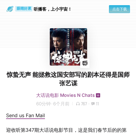
通勤路上
眼睛好累
听播客，上小宇宙！
点击下载
惊蛰无声 能拯救这国安部写的剧本还得是国师
张艺谋
大话说电影 Movies N Chats
60分钟
·
6个月前
767
·
11
Send us Fan Mail
迎收听第347期大话说电影节目，这是我们春节后的的第