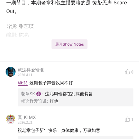
一期节目，本期老章和包主播要聊的是 惊蛰无声‎ Scare
Out。
导演: 张艺谋
编剧: 陈亮
主演: 易烊千玺 / 朱一龙 / 宋佳 / 雷佳音 / 杨幂 / 张译 /
展开Show Notes
刘诗诗 / 刘耀文 / 林博洋 / 潘斌龙 / 姚安娜 / 段奕宏 / 陈
明昊 / 更多...
类型: 剧情 / 犯罪
就这样爱谁谁
0
2026.4.11
制片国家/地区: 中国大陆
40:28
这期包子声音效果不好
语言: 汉语普通话
老章SK
:
这几周他都在乱搞他装备
上映日期: 2026-02-17(中国大陆)
就这样爱谁谁
:
打他
片长: 104分钟
又名: 惊蛰 / Scare Out
冀_K1MX
1
IMDb: tt36535318
2026.2.21
祝老章包子新年快乐，身体健康，万事如意
剧情简讯：