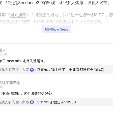
，特别是Seedance2.0的出现，让很多人焦虑，很多人迷茫。
播客《
周五摸鱼
》主播萧墨的邀请，我和他一起聊一聊AIGC，聊
I做视频的技术细节，聊AI对游戏行业和媒体行业的宏观影响。
展开Show Notes
墨，有着深厚的媒体从业经验，从2022年开始接触AI，从AI绘图
再到用AI写公众号文章，逐渐积累了大量的AI使用经验。
晨真
其他软件的不同，AI产品的使用价格非常的高，两位主播都在其
6.3.09
，去学习，去沉淀。
单了 mac mini 龙虾先整起来。
游戏人有态度--大盛
:
恭喜你，我手慢了，全北京都没有全新现货
客我们筹备了一个多月，录制了三次，持续了五个多小时，终于
小时超长播客。
亮睡了我没睡
天前
自己的时间和金钱，总结出来了大量AI使用经验，尽在本期。
问有微信群嘛，这个课讲的挺好👍
游戏人有态度--大盛
:
3:11:01 加微信9779963
买了本期播客，可以在评论区对主播进行提问，我们知无不言，