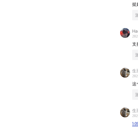
挺
09:10
A
13:57
A
H
18:40
A
202
支
20:30
A
23:09
A
生
202
27:46
A
这
34:08
A
38:12
大
生
202
1:0
45:05
A