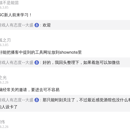
猫不是能苗
6.3.05
大纲】
IGC新人前来学习！
分：两个主播的自我介绍，以及在AI上的学习经历分享
游戏人有态度--大盛
:
欢迎
分：大语言模型的使用经验分享——写文案，写文章
狐之刃
6.3.05
好能把播客中提到的工具网址放到shownote里
分：AIGC产品的使用经验分享——AI绘图，AI视频，工作流
游戏人有态度--大盛
:
好的，我回头整理下，如果着急可以加微信
分：AI在做游戏中，技术突破到哪了
之光
分：如果想用AI做自媒体，推荐走哪几条路
6.2.26
脑经常关闭邀请，要进去可不容易
I技术应用与行业趋势探讨
游戏人有态度--大盛
:
那只能时刻关注了，不过最近感觉酒馆也没什么
的人设卡了
I投资与应用经验分享
阿伟
I在职场与创作中的应用分享
6.2.26