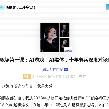
步时
听播客，上小宇宙！
勤路上
GC职场第一课：AI游戏、AI媒体，十年老兵深度对
游戏人有态度
227分钟
·
5个月前
339
·
17
试听
，欢迎收听这期节目，我是大盛。
的朋友都知道，我从2023年起就开始接触并使用AIGC的各种工
了AI的崛起和爆发，在这几年中，我也对AI也有很多思考。AI在2