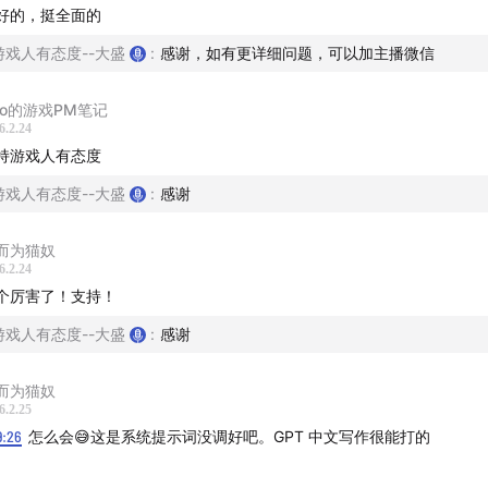
好的，挺全面的
I与游戏行业创新：从怀疑到实践的转变
游戏人有态度--大盛
:
感谢，如有更详细问题，可以加主播微信
I在内容行业中的应用与市场接纳度
ao的游戏PM笔记
I在内容生产行业的变革影响
6.2.24
持游戏人有态度
I学习与实践：从免费工具入门到高级平台
游戏人有态度--大盛
:
感谢
I艺术创作与早期探索经历
而为猫奴
6.2.24
I赋能内容创作：人机协作的实践与思考
个厉害了！支持！
游戏人有态度--大盛
:
感谢
I技术在图像处理中的创新应用
语言模型在文案与写作中的应用技巧
而为猫奴
6.2.25
9:26
怎么会😅这是系统提示词没调好吧。GPT 中文写作很能打的
I辅助写作：从选题到成文的全流程优化