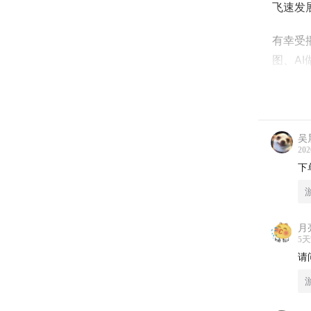
飞速发展
有幸受
图、A
主播萧
视频，
吴
相对于
202
多的钱
下
这期播
期四个
月
5
我们用
请
如果您
尽。