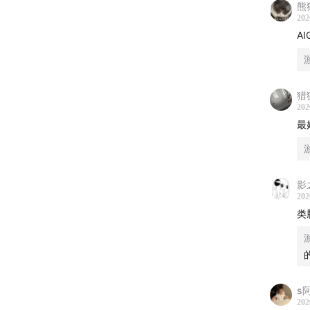
熊
202
【内容
A
第一部
第二部
猎
202
最
第三部
第四部
影
第五部
202
类
00:00
A
03:09
A
s
05:34
A
202