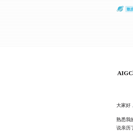
散
通
AI
大家好
熟悉我
说亲历