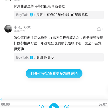
2026.2.26
片尾曲是至尊马蒂的配乐吗 好喜欢
BoyTalk
:
是哟！有点90年代港片的配乐风格
小马_TO3C
1
2026.2.26
怎么你们两个这么搭啊，s感觉全程兴致乏乏，但是抛梗接梗
打岔都恰到好处，年画娃娃说的很长段很详细，完全不会觉
得无聊
BoyTalk
:
谢谢 谢谢☺️
打开小宇宙查看更多精彩评论
00:00
84:07