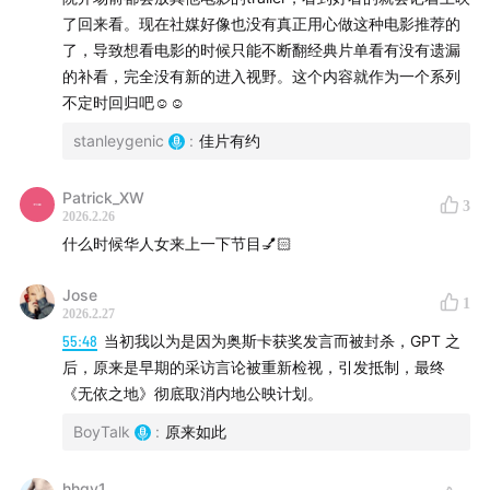
奥斯卡推荐影片
了回来看。现在社媒好像也没有真正用心做这种电影推荐的
了，导致想看电影的时候只能不断翻经典片单看有没有遗漏
1《罪人》
的补看，完全没有新的进入视野。这个内容就作为一个系列
不定时回归吧☺️☺️
stanleygenic
:
佳片有约
Patrick_XW
3
2026.2.26
什么时候华人女来上一下节目💅🏻
Jose
1
2026.2.27
55:48
当初我以为是因为奥斯卡获奖发言而被封杀，GPT 之
后，原来是早期的采访言论被重新检视，引发抵制，最终
《无依之地》彻底取消内地公映计划。
BoyTalk
:
原来如此
hhgv1