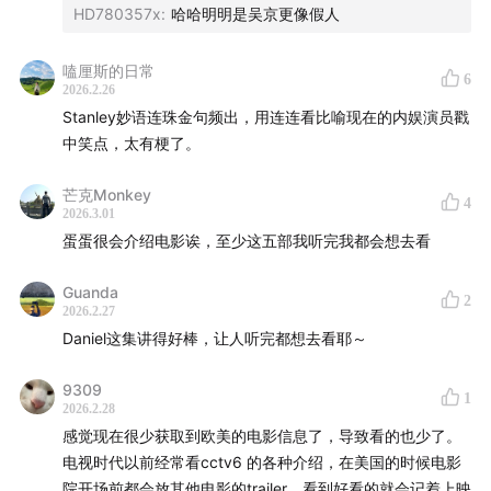
HD780357x
:
哈哈明明是吴京更像假人
嗑厘斯的日常
6
2026.2.26
Stanley妙语连珠金句频出，用连连看比喻现在的内娱演员戳
中笑点，太有梗了。
芒克Monkey
4
2026.3.01
蛋蛋很会介绍电影诶，至少这五部我听完我都会想去看
Guanda
2
2026.2.27
Daniel这集讲得好棒，让人听完都想去看耶～
9309
1
2026.2.28
感觉现在很少获取到欧美的电影信息了，导致看的也少了。
电视时代以前经常看cctv6 的各种介绍，在美国的时候电影
院开场前都会放其他电影的trailer，看到好看的就会记着上映