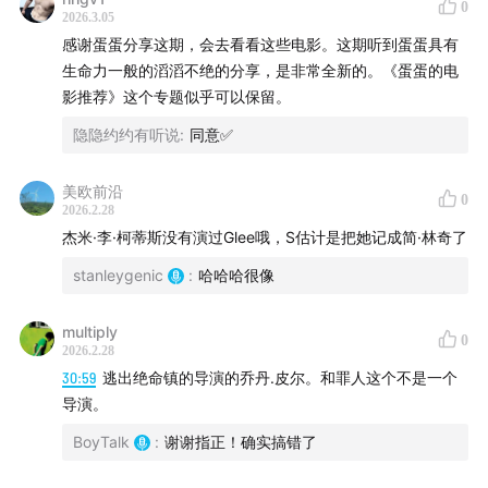
0
2026.3.05
感谢蛋蛋分享这期，会去看看这些电影。这期听到蛋蛋具有
生命力一般的滔滔不绝的分享，是非常全新的。《蛋蛋的电
影推荐》这个专题似乎可以保留。
隐隐约约有听说
:
同意✅
美欧前沿
0
2026.2.28
杰米·李·柯蒂斯没有演过Glee哦，S估计是把她记成简·林奇了
stanleygenic
:
哈哈哈很像
2《一战再战》
multiply
0
2026.2.28
30:59
逃出绝命镇的导演的乔丹.皮尔。和罪人这个不是一个
导演。
BoyTalk
:
谢谢指正！确实搞错了