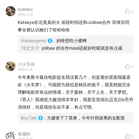
bolinbo
强烈安利
陈小姐的十五楼
对于本片的讲解
1
2026.2.25
Katseye在北美真的火 前段时间还和Jolibee合作 菲律宾同
事全都认识她们了哈哈哈哈
stanleygenic
:
妈呀想吃小蜜蜂
YE文文子
:
jolibee 的合作meal还挺好吃呢就是有点咸
小火车侠
1
2026.2.26
今年奥斯卡最佳电影提名我没看几个，但是看的里面我最喜
欢《火车梦》。可能因为我也是林区的孩子，我竟然能完全
理解电影所表达的情感，关于森林，关于人生，关于梦想。
《罪人》我感觉大嫂演得非常好，我甚至觉得比迈克尔b乔丹
演得好，但是戏份实在不多，有点可惜。
BoyTalk
:
大嫂拿下了英奥，今年扑朔迷离的女配奖
鱼嘣咔
1