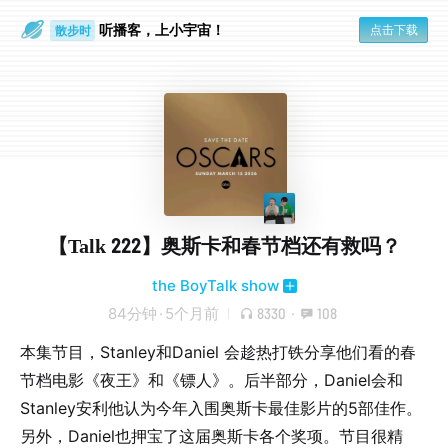
散步时
听播客，上小宇宙！
点击下载
通勤路上
【Talk 222】奥斯卡和春节档还有救吗？
the BoyTalk show
84分钟
·
5个月前
8330
·
108
本集节目，Stanley和Daniel 会趁热打铁分享他们看的春
节档电影《夜王》和《镖人》。后半部分，Daniel会和
Stanley安利他认为今年入围奥斯卡最佳影片的5部佳作。
另外，Daniel也押宝了这届奥斯卡各个奖项。节目很精