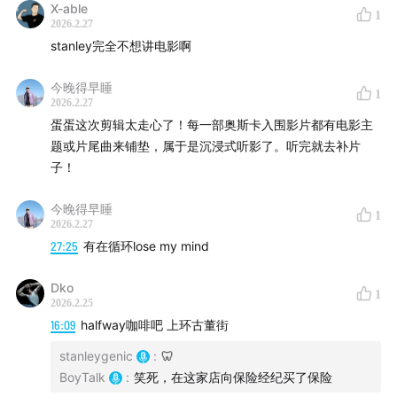
X-able
1
2026.2.27
stanley完全不想讲电影啊
今晚得早睡
1
2026.2.27
蛋蛋这次剪辑太走心了！每一部奥斯卡入围影片都有电影主
题或片尾曲来铺垫，属于是沉浸式听影了。听完就去补片
子！
今晚得早睡
1
2026.2.27
27:25
有在循环lose my mind
Dko
1
2026.2.25
16:09
halfway咖啡吧 上环古董街
stanleygenic
:
🦷
BoyTalk
:
笑死，在这家店向保险经纪买了保险
3 《情感价值》