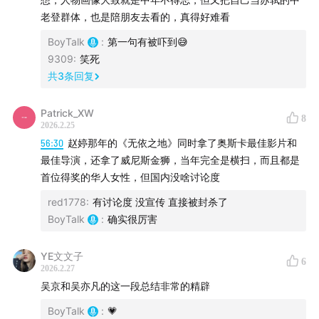
老登群体，也是陪朋友去看的，真得好难看
BoyTalk
:
第一句有被吓到😅
9309
:
笑死
共
3
条回复
Patrick_XW
8
2026.2.25
56:30
赵婷那年的《无依之地》同时拿了奥斯卡最佳影片和
最佳导演，还拿了威尼斯金狮，当年完全是横扫，而且都是
首位得奖的华人女性，但国内没啥讨论度
《镖人》
red1778
:
有讨论度 没宣传 直接被封杀了
BoyTalk
:
确实很厉害
YE文文子
6
2026.2.27
吴京和吴亦凡的这一段总结非常的精辟
BoyTalk
:
💗