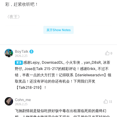
彩，赶紧收听吧！
《夜王》
展开Show Notes
BoyTalk
0
2026.2.25
感谢Lejoy, DownloadDL, 小火车侠，yan_D8sR, 冰茶
置顶
野仔, Jose在Talk 215-217的精彩评论！感谢Erikk, 不过不
错，半夜一点的大方打赏！记得联系【danielwearsdvn】领
取奖品！还没有评论的你还有机会！下周我们开奖
【Talk218-219】！
Cohn_me
11
2026.2.25
飞驰剧情就是疑似吃拼好饭中毒在出租屋临死前的最终幻
想，人物画像大致就是中年不得志，但又把自己当苏轼的中