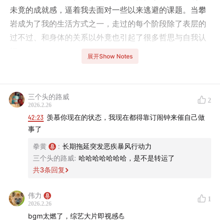
未竟的成就感，逼着我去面对一些以来逃避的课题。当攀
岩成为了我的生活方式之一，走过的每个阶段除了表层的
过不过、和身体的关系以外竟也引起了很多哲思与自我认
识。
展开Show Notes
🧗表面看攀岩是一项很优绩的运动，过就是过，不过就是
不过
三个头的路威
2
2026.2.26
可越与它周旋就越觉得攀岩实在温柔
42:23
羡慕你现在的状态，我现在都得靠订闹钟来催自己做
事了
它像个训练自己竞争意识的场所，在足够短的时间就让你
拳黄
:
长期拖延突发恶疾暴风行动力
抵达久违的自我对话
三个头的路威
:
哈哈哈哈哈哈哈，是不是转运了
共
3
条回复
包容着每一种攀岩生态，在众多的线路中总能找到自己别
样的闪光之处
伟力
1
2026.2.26
我总拿着我在爬线中的思考映照生活，孤独与自我批判，
bgm太燃了，综艺大片即视感💪