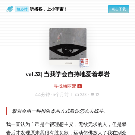
听播客，上小宇宙！
点击下载
散步时
通勤路上
vol.32| 当我学会自持地爱着攀岩
寻找梅丽娜
44分钟
·
5个月前
238
·
12
攀岩会用一种很温柔的方式教你怎么去战斗。
我一直认为自己是个很理想主义，无欲无求的人，但是攀
岩后才发现原来我很有胜负欲，运动仿佛放大了我在别处