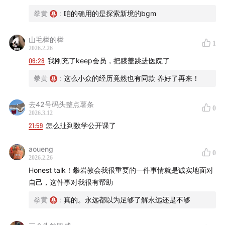
不争气与自我满足都在一次次够到与够不到之间。
拳黄
:
咱的确用的是探索新境的bgm
这是我分享自己与攀岩关系的第一章节，期许我在运动中
山毛榉的榉
的自我认识也带给你启发。
1
2026.2.26
06:28
我刚充了keep会员，把膝盖跳进医院了
谢谢收听💚
拳黄
:
这么小众的经历竟然也有同款 养好了再来！
🎧 时间轴
去42号码头整点薯条
0
02:
43 攀岩时我与身体
2026.3.12
21:59
怎么扯到数学公开课了
10:27
我想上墙，是身体想，还是 ego 想
aoueng
0
2026.2.26
15:24
被攀岩拉回的胜负欲，运动会放大未竟的成就感
Honest talk！攀岩教会我很重要的一件事情就是诚实地面对
自己，这件事对我很有帮助
22:09
攀岩怎么从我擅长的作文课变成了一节要我上去做
拳黄
:
真的。永远都以为足够了解永远还是不够
题的数学公开课？！