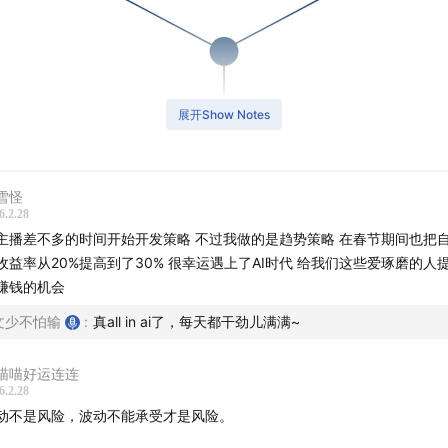
展开Show Notes
雪怪
6.2.28
主播差不多的时间开始开发策略 不过我做的是趋势策略 在春节期间也把
收益率从20%提高到了30% 很幸运遇上了AI时代 给我们这些爱琢磨的人
赚钱的机会
文少不怕输
:
真all in ai了，每天都干劲儿满满~
喵喵好运连连
6.2.28
动不是风险，波动不能承受才是风险。