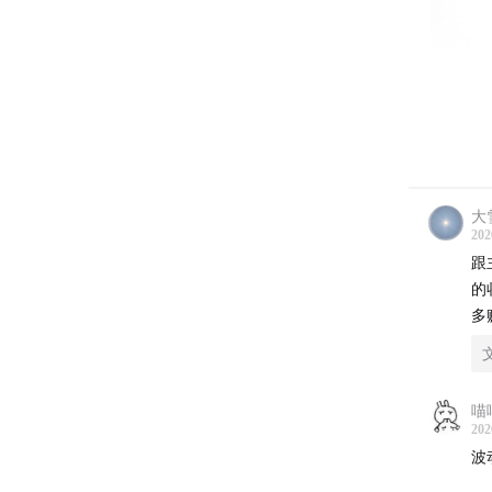
大
202
跟
的
多
喵
202
波