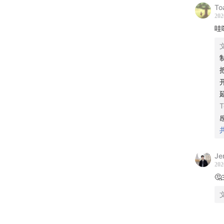
To
202
哇
T
Je
202
