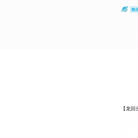
散
通
【龙回头