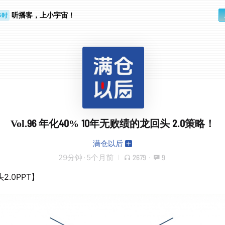
听播客，上小宇宙！
步时
勤路上
Vol.96 年化40% 10年无败绩的龙回头 2.0策略！
满仓以后
29分钟
·
5个月前
2679
·
9
2.0PPT】