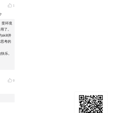
1
？
）。受环境
够用了。
kill并
你思考的
的快乐。
0