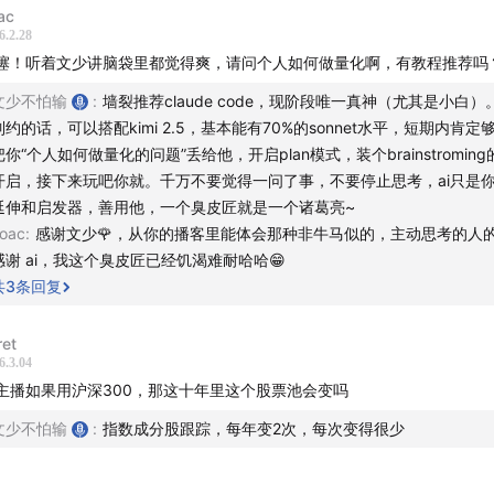
ac
6.2.28
噻！听着文少讲脑袋里都觉得爽，请问个人如何做量化啊，有教程推荐吗
文少不怕输
:
墙裂推荐claude code，现阶段唯一真神（尤其是小白
制约的话，可以搭配kimi 2.5，基本能有70%的sonnet水平，短期内肯定
把你“个人如何做量化的问题”丢给他，开启plan模式，装个brainstroming的s
开启，接下来玩吧你就。千万不要觉得一问了事，不要停止思考，ai只是
延伸和启发器，善用他，一个臭皮匠就是一个诸葛亮~
oac
:
感谢文少🌹，从你的播客里能体会那种非牛马似的，主动思考的人
感谢 ai，我这个臭皮匠已经饥渴难耐哈哈😁
共
3
条回复
ret
6.3.04
主播如果用沪深300，那这十年里这个股票池会变吗
文少不怕输
:
指数成分股跟踪，每年变2次，每次变得很少