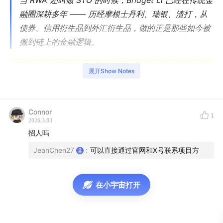
当 RWA 还叫做 STO 的时候，Bridget Li 已经在传统金
融圈深耕多年 —— 历经摩根士丹利、瑞银、渣打，从
债券、信用衍生品到外汇衍生品，做的正是那些如今被
搬到链上的金融逻辑。
展开Show Notes
Connor
1
2026.3.03
招人吗
JeanChen27
:
可以直接通过官网和X号联系项目方
在小宇宙打开
2025 年，她创立了
Asseto
：一个 RWA 发行平台，核心
思路是「链上余额宝」—— 把货币市场基金、债券 ETF、
私募股权乃至资金费率套利，通过透明的链上封装，送到