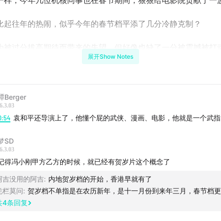
一样，今年几位机核同事也在春节期间，狠狠给电影院贡献了一
比起往年的热闹，似乎今年的春节档平添了几分冷静克制？
为被过分拔高期待而带来的失望，但好像也缺了一分被震撼被打
展开Show Notes
就是我们眼中2026年的春节档，它依然能带给我们一份稳定的
要的永远更多。
Berger
6.3.03
0:54
袁和平还导演上了，他懂个屁的武侠、漫画、电影，他就是一个武指
梦SD
6.3.03
记得冯小刚甲方乙方的时候，就已经有贺岁片这个概念了
阿吉没用的阿吉
:
内地贺岁档的开始，香港早就有了
凭栏莫问
:
贺岁档不单指是在农历新年，是十一月份到来年三月，春节档更
共
4
条回复