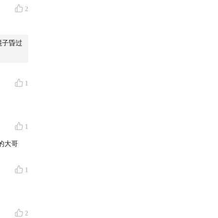
2
棍子昏过
1
1
的大哥
1
2