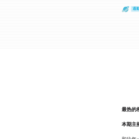
通
眼
最热的
本期主播：