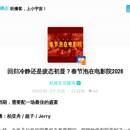
听播客，上小宇宙！
勤路上
睛好累
回归冷静还是疲态初显？春节泡在电影院2026
机核生活频道
166分钟
·
5个月前
5228
·
40
档期，需要配一场最佳的盛宴
柏亚舟 / 超子 / Jerry