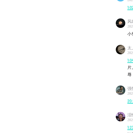
202
1:0
风
202
小
太
202
1:0
片
辱
强
202
20:
泪
202
1:2