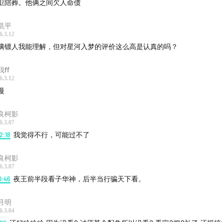
卫陪葬。他俩之间欠人命债
凱平
6.3.12
满镖人我能理解，但对星河入梦的评价这么高是认真的吗？
ff
6.3.12
慢
良柯影
6.3.07
2:18
我觉得不行，可能过不了
良柯影
6.3.07
0:46
夜王前半段看子华神，后半当行骗天下看。
月明
6.3.04