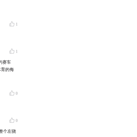
1
1
的赛车
体育的侮
0
0
整个左骁