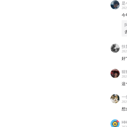
是
202
今
扶
202
好
猩猩
202
这
一
202
想
H