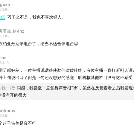
ngexe
6.3.04
6:05
巧了么不是，我也不喜欢镖人。
目在线图文时间轴：
Console Timelines | 机核
暖夏凉_M4hz
6.3.05
议柏亚舟别录电台了，结巴不适合录电台🥲
moe
6.3.13
期听感好差，一位主播说话很使劲但磕磕绊绊，有位主播一直打断别人讲
种上句说出口了但是下句还没想好的感觉，听机核其他栏目没有这种感受
扶我一把
:
同感，我甚至一度觉得声音很“吵”，虽然在反复查看之后我发现
并没有开的很大
peikaros
6.3.04
个超子审美是真不行