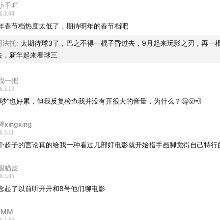
小千吖
6.3.04
年春节档热度太低了，期待明年的春节档吧
阿法托
:
太期待球3了，巴之不得一棍子昏过去，9月起来玩影之刃，再一
去，新年起来看球三
我一把
6.3.13
“吵”也好累，但我反复检查我并没有开很大的音量，为什么？🤐😮‍💨
xingxing
6.3.11
个超子的言论真的给我一种看过几部好电影就开始指手画脚觉得自己特行
個貓皮
6.3.05
念起了以前听开开和8号他们聊电影
HMM