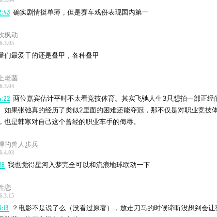
6.3.04
2:43
确实剧情挺单薄，但是赛车戏份表现国内第一
吹枫动
6.3.05
登们最爱干的还是叠甲，各种叠甲
上老菌
6.3.04
4:22
两位嘉宾估计平时不太看竞技体育。其实飞驰人生3只想拍一部正经
。如果张弛真的经历了类似2里面的困难还能夺冠，那不仅是对职业竞技
，也是韩寒对自己这个曾经的职业车手的侮辱。
悍的兽人步兵
6.4.03
18
我也觉得星河入梦完全可以和流浪地球联动一下
性恋
6.3.15
3:13
？电影不是说了么（没看过原著），放走刀马的时候谛听没想到会让