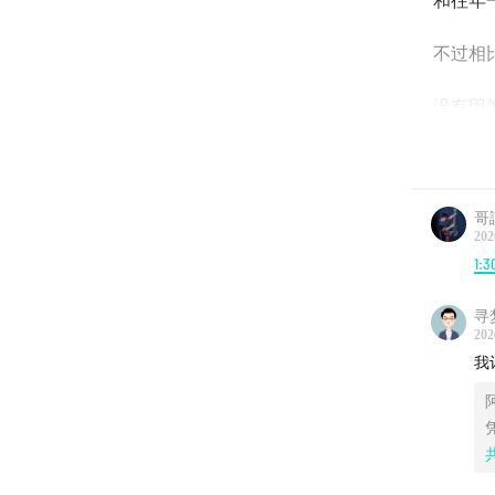
和往年
不过相
没有因
足。这
观众想
哥譚
202
1:3
寻
202
我