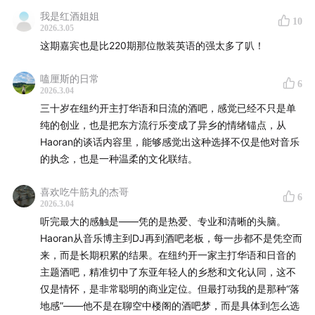
我是红酒姐姐
10
2026.3.05
这期嘉宾也是比220期那位散装英语的强太多了叭！
嗑厘斯的日常
6
2026.3.04
三十岁在纽约开主打华语和日流的酒吧，感觉已经不只是单
纯的创业，也是把东方流行乐变成了异乡的情绪锚点，从
Haoran的谈话内容里，能够感觉出这种选择不仅是他对音乐
的执念，也是一种温柔的文化联结。
长岛城 Moma PS1
喜欢吃牛筋丸的杰哥
6
2026.3.04
听完最大的感触是——凭的是热爱、专业和清晰的头脑。
Haoran从音乐博主到DJ再到酒吧老板，每一步都不是凭空而
来，而是长期积累的结果。在纽约开一家主打华语和日音的
主题酒吧，精准切中了东亚年轻人的乡愁和文化认同，这不
仅是情怀，是非常聪明的商业定位。但最打动我的是那种“落
地感”——他不是在聊空中楼阁的酒吧梦，而是具体到怎么选