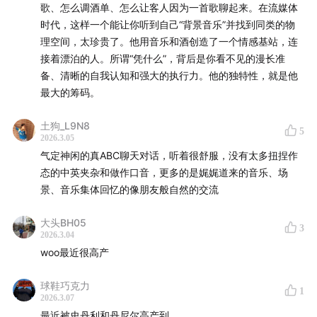
歌、怎么调酒单、怎么让客人因为一首歌聊起来。在流媒体
时代，这样一个能让你听到自己“背景音乐”并找到同类的物
理空间，太珍贵了。他用音乐和酒创造了一个情感基站，连
接着漂泊的人。所谓“凭什么”，背后是你看不见的漫长准
备、清晰的自我认知和强大的执行力。他的独特性，就是他
最大的筹码。
🩵
土狗_L9N8
5
2026.3.05
请大家在收听同时，也记得多多评论和打赏，这是我们坚
气定神闲的真ABC聊天对话，听着很舒服，没有太多扭捏作
持做播客的最大鼓励！
态的中英夹杂和做作口音，更多的是娓娓道来的音乐、场
景、音乐集体回忆的像朋友般自然的交流
🩵
大头BH05
3
2026.3.04
加微信【danielwearsdvn】加入播客群，入群门槛：50
woo最近很高产
小时以上收听记录截图
球鞋巧克力
🩵
1
2026.3.07
最近被史丹利和丹尼尔高产到