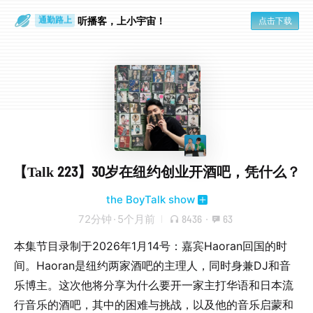
散步时
通勤路上
听播客，上小宇宙！
点击下载
【Talk 223】30岁在纽约创业开酒吧，凭什么？
the BoyTalk show
72分钟
·
5个月前
8436
·
63
本集节目录制于2026年1月14号：嘉宾Haoran回国的时
间。Haoran是纽约两家酒吧的主理人，同时身兼DJ和音
乐博主。这次他将分享为什么要开一家主打华语和日本流
行音乐的酒吧，其中的困难与挑战，以及他的音乐启蒙和