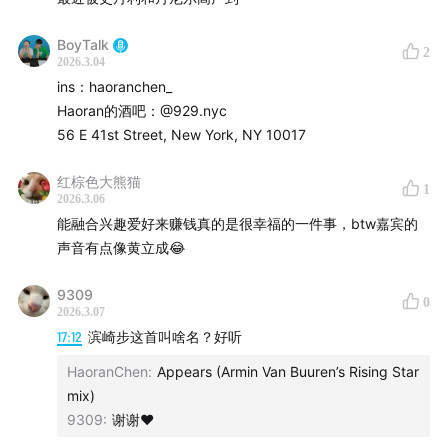
【关注BoyTalk】
BoyTalk
2
微博/Youtuvbe @BoyTalk
2026.3.04
ins：haoranchen_
Bilibili @StanleynDaniel
Haoran的酒吧：@929.nyc
56 E 41st Street, New York, NY 10017
【关于Stanley】
红棕色大熊猫
1
2026.3.06
微博/小红书/IG @stanleygenic
能融合兴趣爱好来赚钱真的是很幸福的一件事，btw嘉宾的
声音有点像黄立成😂
抖音 @BoyTalk Stanley
9309
【关于Daniel】
0
2026.3.07
17:12
滨崎步这首叫啥名？好听
微博 @DanDan面990
HaoranChen
:
Appears (Armin Van Buuren’s Rising Star
小红书 @DanDan面
mix)
9309
:
谢谢❤️
IG @dandannoodle