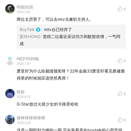
明靓祖国
0
2026.3.05
两位太厉害了，可以去mtv当兼职主持人。
BoyTalk
:
mtv台已经停了
姜尚HONG
:
觉得二位最近采访功力和默契倍增，一气呵
成
HD210308j
0
2026.7.07
萧亚轩为什么给裁缝颁奖呀？22年金曲33萧亚轩看见蔡健雅
得奖的时候就应该愤然离席！
暗叙
0
2026.6.05
G-Star放过火箭少女的卡路里哈哈
猪咪咪咪咪咪咪
0
2026.4.26
这是一期听到力竭的一期 完全靠着喜欢boytalk的心而坚持