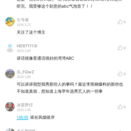
听完。我受够这个刻意的abc气泡音了！！
引号蒋
0
2026.3.25
关注了这个博主
HD971113l
0
2026.3.09
讲话很像普通话很好的湾湾ABC
乐_FQwZ
0
2026.3.08
可以讲讲我型我秀那些人的事吗？最近李雨桐爆料的那些也
不知道真假，想知道上海早年选秀艺人的一些事
冰茶野仔
0
2026.3.08
1:05:55
谁在风烟彼岸
大头BH05