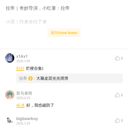
拉帝｜奇妙导演，小红薯：拉帝
小语｜往来全白丁者
展开Show Notes
Timeline：
x1Ax1
03:44
《鹿男》- 万城目学
0
2026.3.09
51:57
烂梗合集(
07:03
《热水用完了，问题还没有想明白》- 陆冉
拉帝
:
大脑皮层光光滑滑
09:12
《我去钱德勒威尔参加舞会》- 彭剑斌
新马泰熊
0
11:24
《献给艾米丽的一朵玫瑰花》- 威廉 福克纳
2026.4.18
45:15
好，我也破防了
13:29
《A Short Stay in Hell》- Steven L. Peck
bigbearboy
0
2026.3.10
19:25
《惶然录》- 费尔南多·佩索阿