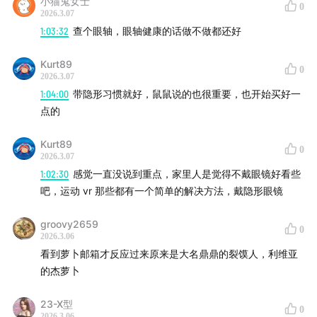
小猫鬼女士
0
2026.3.07
1:03:32
查个眼轴，眼轴健康的话做不做都还好
Kurt89
0
2026.3.07
1:04:00
带隐形习惯就好，鼠鼠说的也很重要，也开始买好一
点的
Kurt89
0
2026.3.07
1:02:30
感觉一直没说到重点，家里人是觉得不戴眼镜好看些
吧，运动 vr 那些都有一个简单的解决方法，戴隐形眼镜
groovy2659
0
2026.3.06
看到萝卜邮箱才反应过来原来是大名鼎鼎的裂馍人，利维亚
的杰萝卜
23-X型
0
2026.3.06