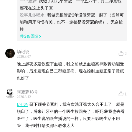
一个菠萝
:
我做了好几个牙冠，一个五六千，打工挣点钱
不了一点儿。 投稿方式可以是给萝卜发站内私信，也可以
都花在这上头了😮‍💨
把你的投稿发送到萝卜的邮箱
没事儿多喝水
:
我做完根管后2年没做牙冠，裂了（当然可
Carrotofrivia@gcores.com
能和用牙习惯有关，也不一定都是没牙冠的锅）。无奈拔
掉
共
3
条回复
场记说
2
2026.3.07
晚上起夜多建议查下血糖，我之前就是血糖高导致肾功能受
影响，后来发现自己二型糖尿病。现在控制血糖正常了睡眠
也好了
阿菠萝18号
1
2026.3.12
1:14:04
颞下颌关节紊乱，我有次洗牙张太久合不上了，就是
本期节目在线图文Shownote：
Console Timelines | 机
脱臼了，后来让牙科的一个医生按回去了，吓死😂我也去看
医生了，医生说的跟主播说的一样，只要不影响生活不用
核
管，我平时打哈欠都不敢张太大