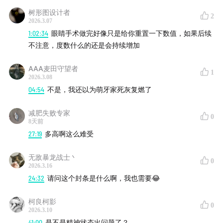
树形图设计者
2
2026.3.07
1:02:34
眼睛手术做完好像只是给你重置一下数值，如果后续
不注意，度数什么的还是会持续增加
AAA麦田守望者
1
2026.3.08
04:54
不是，我还以为萌牙家死灰复燃了
减肥失败专家
0
8天前
27:19
多高啊这么难受
无敌暴龙战士丶
0
2026.3.16
24:32
请问这个封条是什么啊，我也需要😂
柯良柯影
0
2026.3.10
41:00
是不是精神状态出问题了？