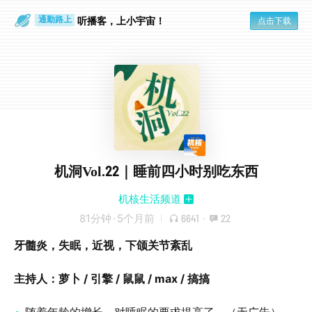
散步时
通勤路上
听播客，上小宇宙！
点击下载
机洞Vol.22｜睡前四小时别吃东西
机核生活频道
81分钟
·
5个月前
6641
·
22
牙髓炎，失眠，近视，下颌关节紊乱
主持人：萝卜 / 引擎 / 鼠鼠 / max / 搞搞