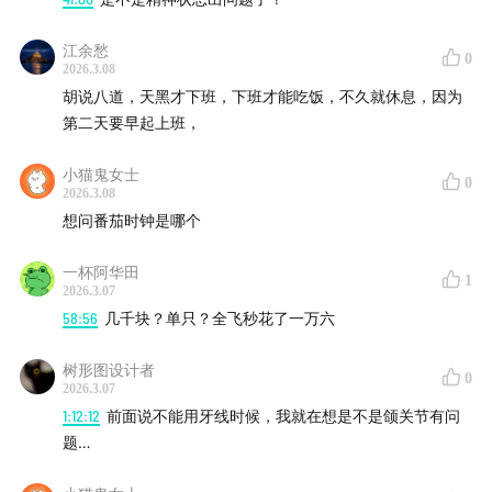
江余愁
0
2026.3.08
胡说八道，天黑才下班，下班才能吃饭，不久就休息，因为
第二天要早起上班，
小猫鬼女士
0
2026.3.08
想问番茄时钟是哪个
一杯阿华田
1
2026.3.07
58:56
几千块？单只？全飞秒花了一万六
树形图设计者
0
2026.3.07
1:12:12
前面说不能用牙线时候，我就在想是不是颌关节有问
题…