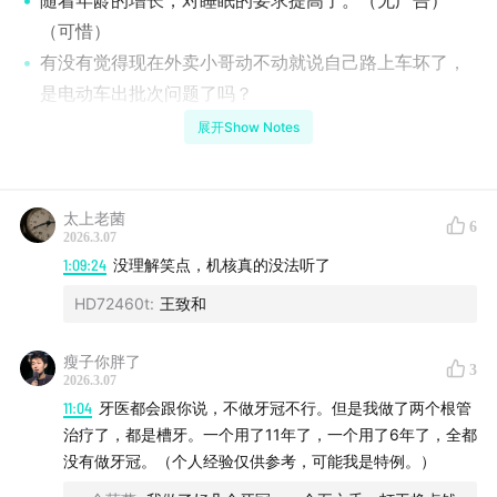
随着年龄的增长，对睡眠的要求提高了。（无广告）
（可惜）
有没有觉得现在外卖小哥动不动就说自己路上车坏了，
是电动车出批次问题了吗？
听众来信冷笑话二则。
展开Show Notes
好朋友莫名其妙把我拉黑，就只是因为想拉黑而已，幸
好我释怀了。
很需要机核APP适配智能手表。
太上老菌
6
2026.3.07
把我做近视手术的经历分享给大家，有问题可以在评论
1:09:24
没理解笑点，机核真的没法听了
区聊一聊。
HD72460t
:
王致和
我有严重的偏颌问题，正在努力正畸，不知道大家有没
有和我情况一样的。
瘦子你胖了
3
2026.3.07
本节目“机洞”取自“机核树洞”之意，你的一切生活中的烦
11:04
牙医都会跟你说，不做牙冠不行。但是我做了两个根管
恼，从情感工作到打电动打不过去全都可以投稿给“萝萝又
治疗了，都是槽牙。一个用了11年了，一个用了6年了，全都
卜卜”，我们会找办公室里有阅历的同事来一起阅读你的烦
没有做牙冠。（个人经验仅供参考，可能我是特例。）
恼，讨论一下相关的话题，但想靠我们解决烦恼可能解决