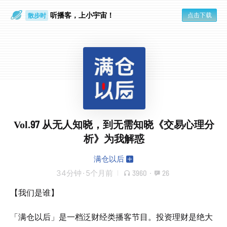
听播客，上小宇宙！
点击下载
散步时
通勤路上
Vol.97 从无人知晓，到无需知晓《交易心理分
析》为我解惑
满仓以后
34分钟
·
5个月前
3960
·
26
【我们是谁】
「满仓以后」是一档泛财经类播客节目。投资理财是绝大