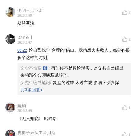
明明三点下班
2
【BGM】满仓以后（AI生成）
2026.3.09
获益匪浅
【风险提示】播客所有内容仅代表嘉宾和主播额度个人想
法，完全不构成任何投资建议或参考。理财是真有风险，
Daniel丨
2
2026.3.07
投资是真得谨慎！
08:22
给自己找个“合理的”借口。我猜想大多数人，都会有很
多个这样的时刻。
文少不怕输
:
有时候不是败给现实，是先被自己编出
来的那个合理解释说服了。
罗先生读书笔记
:
复盘的过错 太过主观 影响下次发挥
共
3
条回复
鯤鮞
1
2026.3.09
《无人知晓》 哈哈哈
皮裤子乐队主音贝斯
1