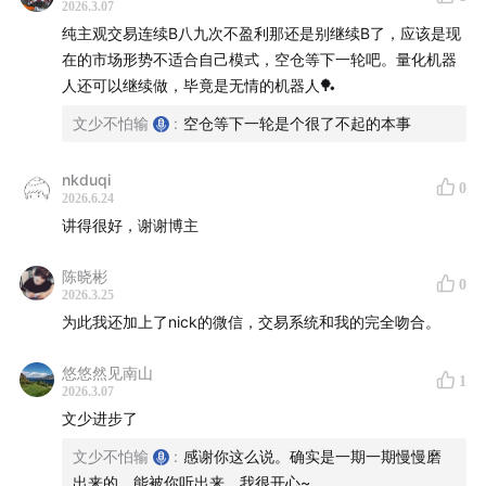
2026.3.07
纯主观交易连续B八九次不盈利那还是别继续B了，应该是现
在的市场形势不适合自己模式，空仓等下一轮吧。量化机器
人还可以继续做，毕竟是无情的机器人🏓
文少不怕输
:
空仓等下一轮是个很了不起的本事
nkduqi
0
2026.6.24
讲得很好，谢谢博主
陈晓彬
0
2026.3.25
为此我还加上了nick的微信，交易系统和我的完全吻合。
悠悠然见南山
1
2026.3.07
文少进步了
文少不怕输
:
感谢你这么说。确实是一期一期慢慢磨
出来的，能被你听出来，我很开心~