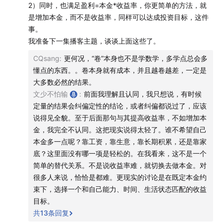
2）同时，也满足盈利=本金*收益率，你更简单的方法，就
是增加本金，而不是收益率，同样可以达成投资目标，这件
事。
我准备下一集播客主题，谈谈上面这些了。
CQsang
:
更何况，“卷”本身也不是学数学，多学点总会多
懂点的东西。。卷本身就有成本，并且越卷越差，一定是
大多数必然的结果。
文少不怕输
:
前面我理解且认同，我只想说，有时候
定量的结果会纠偏定性的结论，或者纠偏都说过了，应该
说得见全貌。至于后面那句与其提高收益率，不如增加本
金，我完全不认同。这把现实说得太轻了。谁不希望自己
本金多一点呢？靠工资，靠生意，靠长期积累，还是靠家
扫码来听友群共同穿越牛熊！
底？这里面没有哪一项是轻松的。在我看来，这不是一个
简单的替代关系。不是说收益率难，就切换去做本金。对
更多内容请关注微信公众号「文少」~
很多人来说，恰恰是都难。更现实的讨论是在既定本金约
束下，选择一个和自己能力、时间、生活状态匹配的收益
【主播】文少
目标。
共
13
条回复
【剪辑】老李