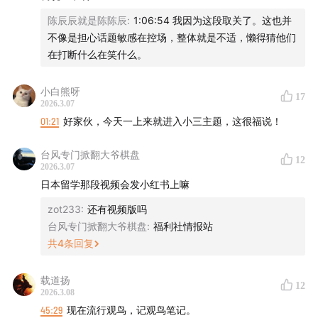
陈辰辰就是陈陈辰
:
1:06:54 我因为这段取关了。这也并
不像是担心话题敏感在控场，整体就是不适，懒得猜他们
在打断什么在笑什么。
小白熊呀
17
2026.3.07
01:21
好家伙，今天一上来就进入小三主题，这很福说！
台风专门掀翻大爷棋盘
12
2026.3.07
日本留学那段视频会发小红书上嘛
zot233
:
还有视频版吗
台风专门掀翻大爷棋盘
:
福利社情报站
共
4
条回复
载道扬
12
2026.3.08
45:29
现在流行观鸟，记观鸟笔记。