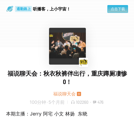
散步时
通勤路上
听播客，上小宇宙！
点击下载
福说聊天会：秋衣秋裤伴出行，重庆蹲厕凄惨
0！
福说聊天会
100分钟
·
5个月前
102260
·
476
本期主播：Jerry 阿宅 小文 林扬 东晓