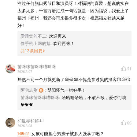
注过任何脱口秀节目和演员呀！对福说的喜爱，想说的实在
1.Surfaces,Tai Verdes - Sheesh!
太多太多，千言万语汇成一句话就是：因为福说，我爱上了
福州！福州，我还会再来很多很多次！祝愿福立社越来越
2.Tai Verdes - A-O-K
好！
爱睡觉的不二
:
欢迎再来
偷手机上网的鹅
:
欢迎再来！
共
13
条回复
苗咪咪苗咪咪喵咪咪
51
2026.3.07
居然不到一个月就更新了😄😃😁不愧是拿过奖的播客😘😘😘
阿宅志刚
:
阴阳怪气一把好手！
苗咪咪苗咪咪喵咪咪
:
哈哈哈哈哈，不敢不敢，爱你们哦
💝💝💝
和世界和解JJ
66
参与线下录制：
2026.3.08
1:05:09
女孩可能担心男孩子被多人强暴了吧？