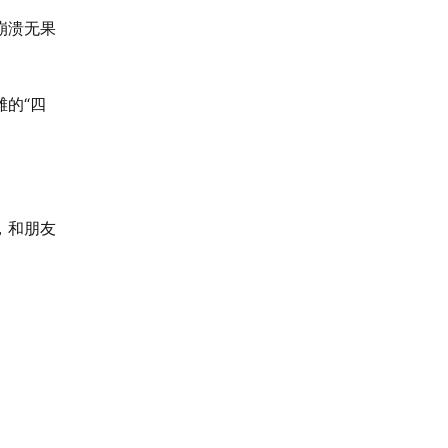
崩溃无果
的“四
，和朋友