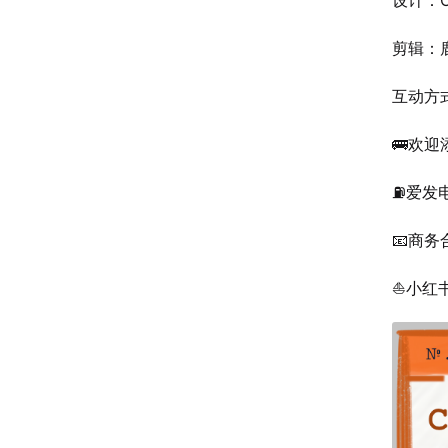
设计：
剪辑：
互动方
🚌欢
⛽️爱发
📧商务合
⛵️小