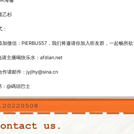
OK海倫
鹿乙杉
式：
迎添加微信：PIERBUS57，我们将邀请你加入听友群，一起畅所
电请主播喝快乐水：afdian.net
作请邮件：jyjlhy@sina.cn
红书：@碼頭巴士