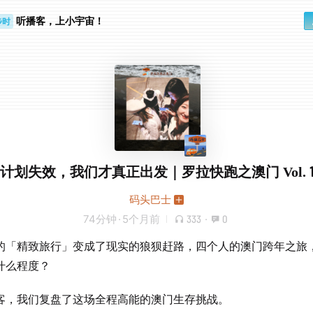
听播客，上小宇宙！
步时
勤路上
计划失效，我们才真正出发｜罗拉快跑之澳门 Vol. 1
码头巴士
74分钟
·
5个月前
333
·
0
的「精致旅行」变成了现实的狼狈赶路，四个人的澳门跨年之旅
什么程度？
客，我们复盘了这场全程高能的澳门生存挑战。