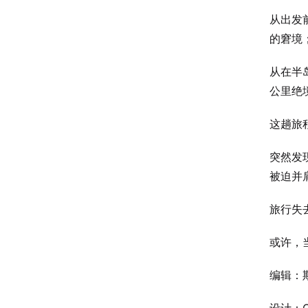
从出发
的窘境
从在半
公里绝
这趟旅
突然发
被迫并
旅行失
或许，
编辑：