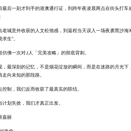
前最后一刻才到手的港澳通行证，到跨年夜凌晨两点在街头打车
；
岛老城意外收获的人文松弛感，到返程当天误入一场夜袭黑沙海滩
境求生”。
程仿佛一次对J人「完美攻略」的彻底背刺。
现，最深刻的记忆，不是烟花绽放的瞬间，而是在迷路的月光下
肩走向未知的那段路。
去控制，我们反而收获了最真实的联结。
当计划失效，我们才真正出发。
斯嘉丽