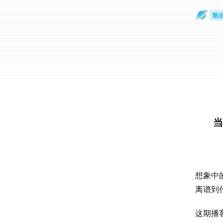
散
通
当
想象中
离谱到
这期播