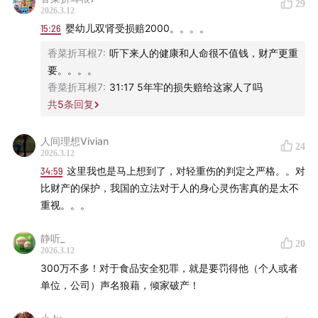
29
2026.3.12
13:27
基本案情
15:26
婴幼儿双肾受损赔2000。。。。
16:57
消费者能索要“天价赔偿”吗
香菜折耳根7
:
听下来人的健康和人命很不值钱，财产更重
要。。。。
25:00
法律到底在研究什么
香菜折耳根7
:
31:17 5年牢的损失赔给这家人了吗
共
5
条回复
28:35
签订和解协议后，消费者“反悔”了怎么办
人间理想Vivian
24
32:47
敲诈勒索的入罪标准是2000元到5000元
2026.3.12
34:59
这里我也是马上想到了，对轻重伤的判定之严格。。对
35:27
消费者有权曝光产品质量问题
比财产的保护，我国的立法对于人的身心灵伤害真的是太不
重视。。。
38:30
法律得和消费者站在一起
静听_
20
吴秀波被敲诈勒索案
2026.3.12
300万不多！对于食品安全犯罪，就是要罚得他（个人或者
单位，公司）声名狼藉，倾家破产！
40:29
基本案情