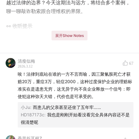
越过法律的边界？今天这期法与远方，将结合多个案例，
聊一聊敲诈勒索跟合理维权的界限。
👀 收听提示
展开Show Notes
夫妻网购娃娃菜中毒事件
03:07
基本案情
清瘦似梅
67
2026.3.12
04:07
什么情况算敲诈勒索？
唉！法律到底站在谁的一方不言而喻，因三聚氰胺死亡才获
赔20万，重症3万，轻症2000，这种过度保护企业的理赔标
陈某威胁删帖事件
准实在是遗患无穷，这无异于向不良企业释放一个信号：即
使犯这种弥天大错，代价也是可承受的。
07:29
基本案情
小Ju
:
而患儿的父亲甚至还坐了五年牢……
HD187173c
:
我也是刚刚开始看没看完全具体内容还不是
08:58
什么情况下，威胁要举报会被认定为敲诈勒索
很清楚呢
郭利案
香菜折耳根7