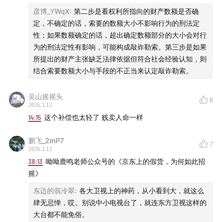
彦博_YWqX
:
第二步是看权利所指向的财产数额是否确
视觉设计｜唐z、大夹子
定，不确定的话，索要的数额大小不影响行为的刑法定
性；如果数额确定的话，超出确定数额部分的大小会对行
🙋 欢迎互动
为的刑法定性有影响，可能构成敲诈勒索。第三步是如果
所提出的财产主张缺乏法律依据但符合社会经验认知，则
劳东燕微博
结合索要数额大小与手段的不正当来认定敲诈勒索。
看理想微博
吴山摇摇头
8
2026.3.12
商业合作：bd@vistopia.com.cn
14:15
这个补偿也太轻了 贱卖人命一样
本期节目已经在看理想、小宇宙、苹果播客、网易云音
鹏飞_2mP7
7
乐、喜马拉雅同步上线啦！欢迎大家订阅收听🎧
2026.3.12
38:13
呦呦鹿鸣老师公众号的《京东上的假货，为何如此招
摇》
东边的翡冷翠
:
各大卫视上的神药，从小看到大，就这么
肆无忌惮，哎。别说中小电视台了，就连东方卫视这样的
大台都不能免俗。