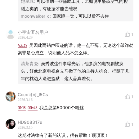
她星球
:
可以借助一些辅助工具，比如说甲醛或空气的检
测之类的，有证据才能去维权
moonwalker_c
:
回家睡一觉，可以以后不去住
小宇宙匿名用户
1
2026.4.29
43:39
吴因此而销声匿迹的话，他一点不冤，无论这个敲诈勒
索罪是否成立，说明他人品不怎么样。
清茶青瓷
:
吴秀波这件事曝光后，他参演的电视剧被换
头，好像北京电视台立马撤了他的主持人机会。把陪了几
年的枕边人送进监狱，这人品真差劲。
Coco可可_l5Cs
1
2026.3.16
01:16
00:48
我是您第50000个粉丝
HD908317u
1
2026.3.15
这期对法律有了新的认识，很有帮助！顶顶顶！