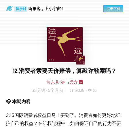
听播客，上小宇宙！
点击下载
散步时
通勤路上
12.消费者索要天价赔偿，算敲诈勒索吗？
劳东燕·法与远方
63分钟
·
5个月前
19035
·
63
🎧 本期内容
3.15国际消费者权益日马上要到了。消费者如何更好地维
护自己的权益？在维权过程中，如何保证自己的行为不要