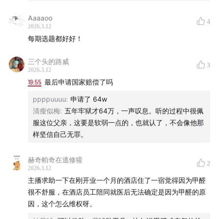
Aaaaoo
4
2026.3.12
每期选题都好好！
三个头的路威
3
2026.3.12
19:55
最后申请国家赔偿了吗
ppppuuuu
:
申请了 64w
清瘦似梅
:
五年牢狱才64万，一声叹息。听的过程中很佩
服这位父亲，这要是软弱一点的，也就认了，不会像他那
样坚信自己无罪。
赫奇帕奇在逃修獾
2
2026.3.12
主播求助一下在刚开业一个月的酒店住了一宿觉得因为甲醛
很不舒服，在酒店员工陪同就医后无法确定是因为甲醛的原
因，这个怎么维权呀。