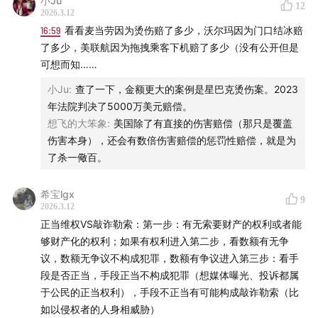
小Ju
41:39
法律如何界定“分手费”或“青春损失费”
12
2026.3.12
16:59
看看麦当劳因为烫伤赔了多少，沃尔玛因为门口结冰赔
43:35
什么情况下，索要“分手费”应该定罪
了多少，美联航因为拖拽乘客下机赔了多少（没有公开但是
可想而知……
45:26
案情细节介绍
小Ju
:
查了一下，金额更大的案例是星巴克烫伤案。2023
55:36
感情纠纷案件中，索赔多少算合理？
年法院判决了5000万美元赔偿。
想飞的大笨象
:
美国除了有直接的伤害赔偿（那只是覆盖
58:01
判决结果需要经得起时间检验
伤害本身），还会有数倍伤害赔偿的惩罚性赔偿，就是为
了杀一儆百。
✒️ 制作团队
希宝lgx
9
策划｜劳东燕、看理想
2026.3.12
正当维权VS敲诈勒索：第一步：有无索要财产的权利或者能
统筹&对谈｜小田
够财产化的权利；如果有权利进入第二步，看数额有无争
议，数额无争议不构成犯罪，数额有争议进入第三步：看手
音频编辑｜加绒、香芋
段是否正当，手段正当不构成犯罪（想媒体曝光、投诉都属
于公民的正当权利），手段不正当有可能构成敲诈勒索（比
监制｜ruicen、jiajun
如以侵权者的人身相威胁）