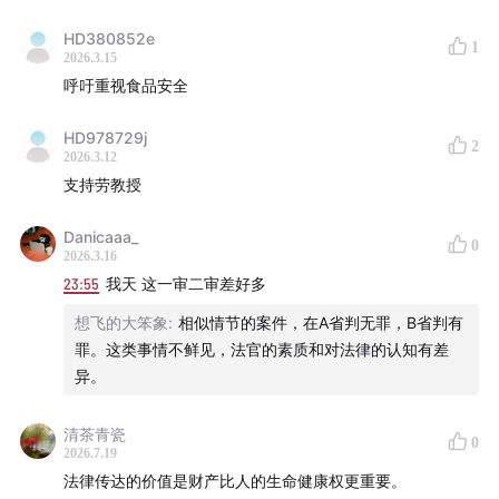
HD380852e
1
2026.3.15
呼吁重视食品安全
HD978729j
2
2026.3.12
支持劳教授
Danicaaa_
0
2026.3.16
23:55
我天 这一审二审差好多
想飞的大笨象
:
相似情节的案件，在A省判无罪，B省判有
罪。这类事情不鲜见，法官的素质和对法律的认知有差
异。
清茶青瓷
0
2026.7.19
法律传达的价值是财产比人的生命健康权更重要。