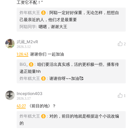
工资它不配！”
炸年糕大王
:
阿聪一定好好保重，无论怎样，想想自
己最亲近的人，他们才是最重要
阿聪同学
:
嗯嗯，谢谢大王
武藏_M2vR
2
2026.3.12
1:26:43
谢谢你们 一起加油
BiG_
:
咱们要活出真实感，活的更积极一些。播客传
递正能量hh
炸年糕大王
:
谢谢你呀~~加油🥰
Inception403
1
2026.3.17
43:27
《前目的地》？
炸年糕大王
:
对的，前目的地就是根据这个小说改编
的