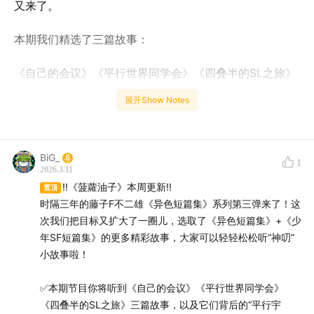
又来了。
本期我们精选了三篇故事：
《自己的会议》《平行世界同学会》《四叠半的SL之旅》
展开Show Notes
【新书推荐】
BiG_
1
2026.3.11
‼️《菠蘿油子》本周更新‼️
置顶
果麦《藤子·F·不二雄 奇想故事集》
时隔三年的藤子F不二雄《异色短篇集》系列第三弹来了！这
次我们把目标又扩大了一圈儿，选取了《异色短篇集》+《少
涵盖「SF·异色短篇」+「少年SF短篇」，一套（10册
年SF短篇集》的更多精彩故事，大家可以轻轻松松听“神叨”
100+个脑洞炸裂的短篇）解锁藤子大师的脑洞宇宙。
小故事啦！
✅本期节目你将听到《自己的会议》《平行世界同学会》
《四叠半的SL之旅》三篇故事，以及它们背后的“平行宇