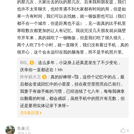
的那几次，大家出去的玩的那几次。后来我和朋友提，我们
也许不太常聊天，也经常遇不到大家都有时间的局，但是如
nunu - cheburashka
果一方有时间，我们可以去找她，就一顿饭那也可以（我们
都不在一个城市，但是距离也不远），见一面真的比手机里
Ólafur Arnalds,Nils Frahm - Life Story
寒暄数次都更加的让人有记忆。我说完没几天朋友就从隔壁
市开车来，真的就吃了一顿晚饭，但是我们吃了很久很久，
violin琪虹 - yumeji's Theme
两个人吃了5个小时，就一直聊天，我们没有看过手机，真的
很开心，这个会永远印在我的脑海里，而不是手机照片里。
Oskar Schuster - Madagascar
BiG_
:
这么多年，小柒身上还真是发生了不少变化，
庆幸你一直都还在！hh
Oskar Schuster - Fryderyk
炸年糕大王
:
真的好棒呀~🥰，这些个记忆中的点，最
后都会变成回忆中的小星星，挂在夜空里照亮自己前行。
Power-Haus,Christian Reindl - Cernunnos
我妻子有做手账的习惯，已经连续了七八年，每每我俩拿
出翻看的时候，都会感叹，虽然手机中的照片有无数，但
赵海洋 - 匆匆那年 (钢琴版)
还是要用实体记录下来呀~
共
5
条回复
【钢琴】周兴哲《你，好不好？》 罗曼耶卓
中島美嘉 - 僕が死のうと思ったのは
鱼象元
4
2026.3.11