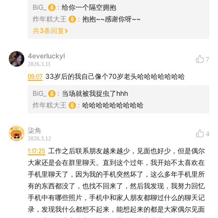
的想法，并把这期节目分享给您重要的人。同时也欢迎酌
BiG_
:
给你一个隔空拥抱
炸年糕大王
:
抱抱~~感谢你呀~~
情在您收听的平台给我们打赏鼓励。
共
3
条回复
同时，欢迎选购【菠萝油子“醉牛啤”啤酒】，同时获得我
4everluckyl
们的专属“漫画卡牌”，独家呈现，仅此一家~
7
2026.3.11
09:07
33岁后的我自己像个70岁老头哈哈哈哈哈哈哈
BiG_
:
当场就被我捉虫了hhh
炸年糕大王
:
哈哈哈哈哈哈哈哈哈
主播： BiG 炸年糕大王
柒角
4
2026.3.12
听友群 +V：BiG202107
1:17:25
工作之后联系朋友越来越少，见面也好少，但是偶尔
大家还是会在群里聊天。直到这个过年，我开始不太喜欢在
手机里聊天了，因为我的手机突然坏了，这么多年手机里所
【BGM】
有的东西都没了，也找不回来了，然后我发现，我努力回忆
手机中有哪些照片，手机中和家人朋友都聊过什么的聊天记
シエナ・ウインド・オーケストラ - 続・夕陽のガンマン
录，发现我什么都想不起来，能想起来的都是大家偶尔见面
（エンニオ・モリコーネ）