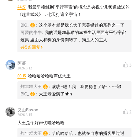
44:51
我最早接触到“平行宇宙”的概念是央视少儿频道放送的
天易 - 世界赠予我的 钢琴
《超兽武装》，七天打遍全宇宙！
BiG_
:
这个基本就是我长大了完美错过的系列之一了
可爱的牛牛
:
我的话是加菲猫的幸福生活里面有平行宇宙
这集 里面人和狗的身份倒转了，狗是人的主人
共
5
条回复
阿虾
3
2026.3.12
09:15
哈哈哈哈哈哈声优大王
炸年糕大王
:
咳咳~嗯！我、我要得意了哈~~~~🥰
BiG_
:
大王老爱演了hhh
义山Eason
2
2026.3.15
大王是个好声优哇哈哈哈
炸年糕大王
:
哈哈哈哈哈，也就在自家的播客里过过