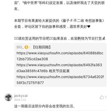
【关于”菠萝油子“】
宙”、“镜中世界”等科幻设定发展，以及缅怀我去了天堂的朋
友。
菠萝油子（波螺油子），是青岛的一条已经消失不见的老
路，那里曾经充满了老城区的烟火气，但对于80、90后
本期节目有果麦给大家提供的《藤子·F·不二雄 奇想故事集》
的孩子来说，菠萝油子路上开着几家买二手漫画书的小
全套，评论区留下你的故事和感受，愿世界美好❤️
店，打开了无数孩子对漫画世界大门。虽然那条路已经消
❤️‍🔥请欣赏这周的节目吧❤️‍🔥如果喜欢，欢迎酌情为节目打赏💰
失不见，但它却成了我们生命中，关于“漫画”所有记忆的
开始。
BiG_
:
【往期回顾】
https://www.xiaoyuzhoufm.com/episode/64088b8bc
12bb735cd2ae308
https://www.xiaoyuzhoufm.com/episode/6492fa363
（图自：摄影师吴正中老师）
d3aa3856fc47d6b 相关节目延展
https://www.xiaoyuzhoufm.com/episode/6734a6202f
56f3c7275f1877
【支持＆酒】
jackycai
7
2026.3.12
这期内容依旧精彩，希望你们的耳朵会喜欢。如果觉得这
这一期最后这部分内容会改变我的生活。
期节目不错，请不要吝啬您的赞美，欢迎点赞评论任何您