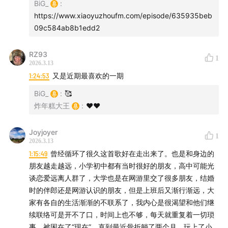
BiG_
:
https://www.xiaoyuzhoufm.com/episode/635935beb
09c584ab8b1edd2
RZ93
1
2026.3.13
1:24:53
又是近期最喜欢的一期
BiG_
:
🥰
炸年糕大王
:
❤️❤️
Joyjoyer
1
2026.3.13
1:15:49
曾经循环了很久这首歌好在走出来了。也是和身边的
朋友越走越远，小学初中都有当时很好的朋友，高中可能光
谈恋爱远离人群了，大学也是在网游里交了很多朋友，结婚
时的伴郎还是网游认识的朋友，但是上班后又渐行渐远，大
家有各自的生活渐渐的不联系了，我内心是很渴望和他们继
续联络可是开不了口，时间上也不够，每天就重复着一切琐
事，被困在了“现在”。直到最近骨折躺了两个月，玩上了小