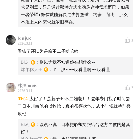
求是刚需，只是通过那种方式来满足这种需求而已，如果
王者荣耀+微信就能解决过去打篮球、约会、逛街，那么
本质上人的需求就依旧存在。
Iqaijux
2
2026.3.11
看错了还以为是峰不二子哈哈哈
BiG_
:
别以为我不知道你在想什么～
炸年糕大王
:
？！没~~~没看懂啊~~没看懂
林沫moris
2
2026.3.11
00:04
太好了！是藤子·F·不二雄老师！去年专门找了时间去
了日本川崎他的博物馆，真的很喜欢他，从小时候就特别喜
欢他
BiG_
:
该说不说，日本把ip和文旅结合这方面做的是真
好！