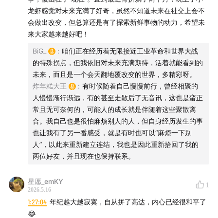
龙虾感觉对未来充满了好奇，虽然不知道未来在社交上会不
会做出改变，但总算还是有了探索新鲜事物的动力，希望未
来大家越来越好吧！
BiG_
:
咱们正在经历着无限接近工业革命和世界大战
的特殊拐点，但我依旧对未来充满期待，活着就能看到的
未来，而且是一个会天翻地覆改变的世界，多精彩呀。
炸年糕大王
:
有时候随着自己慢慢前行，曾经相聚的
人慢慢渐行渐远，有的甚至走散后了无音讯，这也是蛮正
常且无可奈何的，可能人的成长就是伴随着这些聚散离
合。我自己也是很怕麻烦别人的人，但自身经历发生的事
也让我有了另一番感受，就是有时也可以“麻烦一下别
人”，以此来重新建立连结，我也是因此重新拾回了我的
两位好友，并且现在也保持联系。
星愿_emKY
1
2026.5.16
1:27:04
年纪越大越寂寞，自从拼了高达，内心已经很和平了
😂