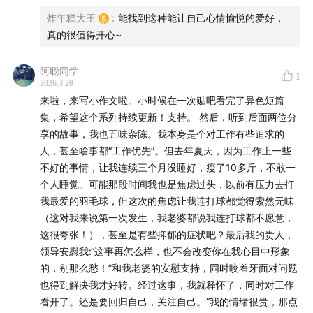
炸年糕大王
:
能找到这种能让自己心情愉悦的爱好，
真的很值得开心~
阿聪同学
1
2026.3.20
来啦，来写小作文啦。小时候在一次贴吧看完了异色短篇
集，希望这个系列持续更新！支持。 然后，听到后面两位分
享的故事，我也五味杂陈。我本身是个对工作有些追求的
人，甚至啥事都“工作优先”。但去年夏天，因为工作上一些
不好的事情，让我连续三个月没睡好，瘦了10多斤，不敢一
个人睡觉。可能那段时间我也是焦虑过头，以前有压力去打
我最爱的羽毛球，但这次的焦虑让我连打球都觉得索然无味
（这对我来说第一次发生，我老婆都说我连打球都不愿意，
这很夸张！），甚至是有些抑郁的症状吧？最后我的贵人，
领导安慰我:“这事再怎么样，也不会改变你在我心目中形象
的，别那么愁！”和我老婆的安慰支持，同时咬着牙面对问题
也得到解决我才好转。经过这事，我就释怀了，同时对工作
看开了。还是要回归自己，关注自己。“我的情绪很贵，那点