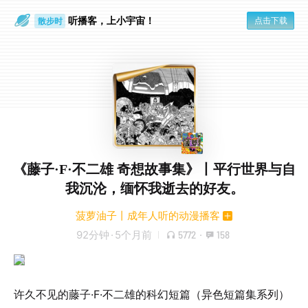
听播客，上小宇宙！
点击下载
散步时
通勤路上
《藤子·F·不二雄 奇想故事集》丨平行世界与自
我沉沦，缅怀我逝去的好友。
菠萝油子丨成年人听的动漫播客
92分钟
·
5个月前
5772
·
158
许久不见的藤子·F·不二雄的科幻短篇（异色短篇集系列）