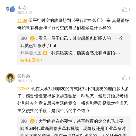
水花-
1
2026.3.12
33:09
听平行时空的故事想到《平行时空饭店》 😆 真是很好
奇如果有机会和平行时空的自己们相聚是什么样的
BiG_
:
看见一屋子自己，其实想想也挺吓人的，一个
我就已经够吵了hhh
炸年糕大王
:
我实话实说，确实会感觉有点害怕~~
共
4
条回复
笑枵枭
1
2026.3.13
1:22:46
现在大学找到朋友的方式比找不到朋友的理由多太多
了，感觉慢慢变得越来越孤独是一种常态，然后开始思考相
处和社交的意义思考生活的意义，播客和番剧是我对抗虚无
主义侵扰的手段，是我生活的半个锚点
BiG_
:
大学的存在必要性，甚至教育的定义也马上要
随着ai时代重新面临变革和挑战，现阶段还是工业革命时
期留下来的产物。但有一点是可以肯定的，人的社会化需