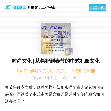
听播客，上小宇宙！
点击下载
通勤路上
眼睛好累
时尚文化 | 从祭祀到春节的中式礼服文化
时尚商业问题深度讨论（免费） | 冷芸时尚圈
10分钟
·
5个月前
11
·
0
春节穿红衣背后，藏着怎样的祭祀密码？古人穿衣为何先
讲五行再谈美？中式审美是含蓄还是过时？传统服饰如何
活在今天？