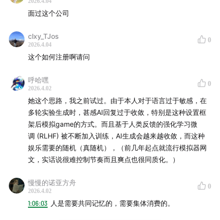
2026.4.04
年龄、毕业院校、MBTI 与星座、一句话介绍幕间、融资
面过这个公司
情况、收入与订单规模、创业前经历
clxy_TJos
0
🟢
00:01:30
幕间卖的是“理想人生体验”
2026.4.04
这个如何注册啊请问
现实里得不到的人生，才最适合被做成模拟器。
呼哈嘿
0
穿越宋朝、16 人闪电约会、金主妈妈……本质上都是“现
2026.4.02
实稀缺体验”的低成本重开。
她这个思路，我之前试过。由于本人对于语言过于敏感，在
多轮实验生成时，甚感AI回复过于收敛，特别是这种设置框
地球 OL 最大的问题，也许就是不能切号重来。
架后模拟game的方式。而且基于人类反馈的强化学习微
模拟器不是还原现实，而是把人生改写得更戏剧、更浓
调 (RLHF) 被不断加入训练，AI生成会越来越收敛，而这种
缩、更好玩。
娱乐需要的随机（真随机），（前几年起点就流行模拟器网
文，实话说很难控制节奏而且爽点也很同质化。）
🟢
00:03:31
AI 互动产品的三条路
慢慢的诺亚方舟
一条是陪伴，一条是互动叙事，还有一条是她最看好的
0
2026.4.02
“模拟器”。
1:06:03
人是需要共同记忆的，需要集体消费的。
模拟器不是和角色聊天，而是和一个系统互动。