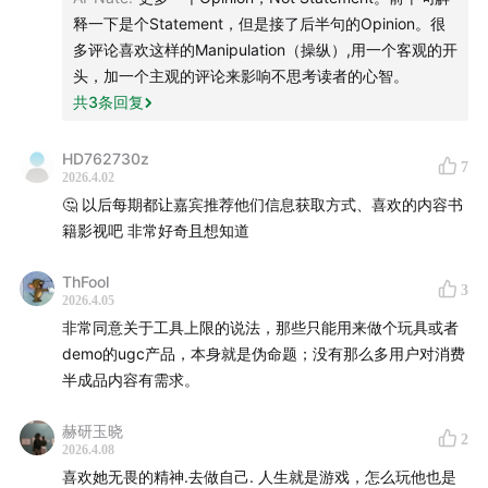
这期节目里，我们聊到的远不只是「幕间」本身。我们更
释一下是个Statement，但是接了后半句的Opinion。很
想借 Roi 和她的创业，去讨论一个正在浮现的新问题：
当
多评论喜欢这样的Manipulation（操纵）,用一个客观的开
“和 AI 聊天”开始变得乏味之后，下一代 AI To C 产品会长
头，加一个主观的评论来影响不思考读者的心智。
什么样？
共
3
条回复
是更复杂的角色？更沉浸的叙事？一个个可以被用户创
HD762730z
7
造、进入、观察、操控的“世界”？
2026.4.02
🤔 以后每期都让嘉宾推荐他们信息获取方式、喜欢的内容书
以及，谁会是第一批真正吃到这波红利的人
——职业开发
籍影视吧 非常好奇且想知道
者、成熟游戏团队，还是那些原本不会写代码、但拥有强
ThFool
烈表达欲和创造欲的 AI 原生创作者？
3
2026.4.05
非常同意关于工具上限的说法，那些只能用来做个玩具或者
在 Roi 的描述里，
「幕间」想做的是一座属于 AI 时代的
demo的ugc产品，本身就是伪命题；没有那么多用户对消费
“超级游乐场”
——这里有恋爱模拟器、直播间打赏模拟
半成品内容有需求。
器、女明星模拟器、股票模拟器，也有一群 00 后女生正
在用手机、提示词和自己的欲望，快速“手搓”出新的世
赫研玉晓
2
2026.4.08
界。
喜欢她无畏的精神.去做自己. 人生就是游戏，怎么玩他也是