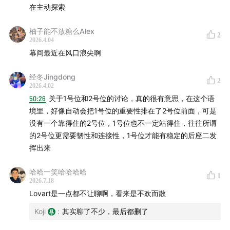
在主动探索
如果你关注 AI To C、消费级产品、内容平台、游戏、
Agent，或者你正在思考：
AI 除了提升效率，还能不能创
柚子能不放糖么Alex
2
造新的快乐？新的创作生态？新的平台机会？
2026.4.04
幕间最近在风口浪尖啊
那这期节目，应该会给你不少启发。
经冬Jingdong
2
2026.4.02
50:26
关于1号位和2号位的讨论，真的很有意思，在这个语
境里，好像自动会把1号位的重要性排在了2号位前面，可是
没有一个靠得住的2号位，1号位也不一定站得住，往往所谓
的2号位更需要韧性和连接性，1号位才能有稳定的后座二发
挥出来
哈哈一笑哈哈哈哈
1
2026.7.18
Lovart是一点都不让聊啊，看来是不欢而散
Koji
:
其实聊了不少，最后都删了