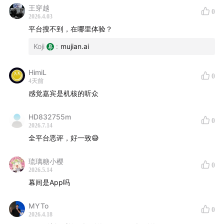
王穿越
0
2026.4.03
平台搜不到，在哪里体验？
Koji
:
mujian.ai
HimiL
0
4天前
感觉嘉宾是机核的听众
HD832755m
0
2026.7.14
全平台恶评，好一致😅
琉璃糖小樱
0
2026.5.14
幕间是App吗
MYTo
0
2026.4.18