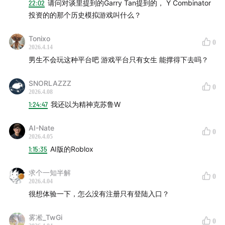
22:02
请问对谈里提到的Garry Tan提到的， Y Combinator
投资的的那个历史模拟游戏叫什么？
🎬 我们的视频播客已同步上线于 @Koji杨远骋 的视频号、
Tonixo
小红书
、
哔哩哔哩
、
Youtube
等平台。
0
2026.4.14
男生不会玩这种平台吧 游戏平台只有女生 能撑得下去吗？
📒 文字版将发布于 @十字路口Crossing 公众号。
SNORLAZZZ
0
2026.4.08
1:24:47
我还以为精神克苏鲁W
AI-Nate
0
2026.4.05
1:15:35
AI版的Roblox
求个一知半解
0
2026.4.04
很想体验一下，怎么没有注册只有登陆入口？
🟢
00:00:14
快问快答
雾凇_TwGi
0