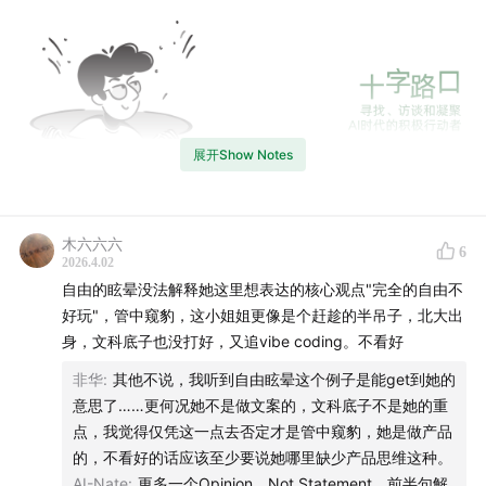
展开Show Notes
🚥 本周「十字路口」的嘉宾是
Roi，AI 互动平台「幕间」
创始人 / CEO。
「幕间」已于近期连续完成两轮融资，累
木六六六
6
计融资金额达千万美元。
2026.4.02
自由的眩晕没法解释她这里想表达的核心观点"完全的自由不
如果说 Character AI 代表了上一阶段人类与 AI 的关系
好玩"，管中窥豹，这小姐姐更像是个赶趁的半吊子，北大出
——陪聊、陪伴、情绪投射；那么 Roi 想做的，是下一阶
身，文科底子也没打好，又追vibe coding。不看好
段：不只是和 AI 聊天，而是进入一个由 AI 驱动、不断演
非华
:
其他不说，我听到自由眩晕这个例子是能get到她的
化的世界，在里面获得一种更轻、更碎片、更上瘾的快
意思了……更何况她不是做文案的，文科底子不是她的重
点，我觉得仅凭这一点去否定才是管中窥豹，她是做产品
乐。
的，不看好的话应该至少要说她哪里缺少产品思维这种。
AI-Nate
:
更多一个Opinion，Not Statement。前半句解