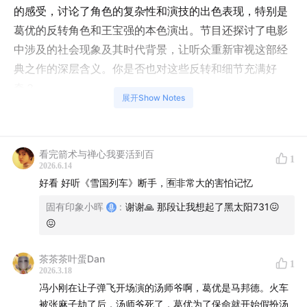
的感受，讨论了角色的复杂性和演技的出色表现，特别是
葛优的反转角色和王宝强的本色演出。节目还探讨了电影
中涉及的社会现象及其时代背景，让听众重新审视这部经
典之作的深层含义。你是否也对这些反转和细节充满好
奇？
展开Show Notes
00:02:05
:一个封闭空间中的故事，情绪变化与事件交织的
惊心动魄之旅
看完箭术与禅心我要活到百
1
2026.6.14
00:05:40
:刘德华的演技魅力与角色复杂性
好看 好听《雪国列车》断手，🈶非常大的害怕记忆
00:11:22
:黑话、江湖与行业内的趣闻轶事
固有印象小晖
:
谢谢🙏 那段让我想起了黑太阳731😖
😖
00:22:46
:火车上的盗窃案
茶茶茶叶蛋Dan
1
00:28:26
:武打高手的较量
2026.3.18
冯小刚在让子弹飞开场演的汤师爷啊，葛优是马邦德。火车
00:34:07
:华仔角色的转变引发观众思考
被张麻子劫了后，汤师爷死了，葛优为了保命就开始假扮汤