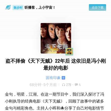
听播客，上小宇宙！
点击下载
散步时
通勤路上
盗不择偷《天下无贼》22年后 这依旧是冯小刚
最好的电影
固有印象
68分钟
·
5个月前
279
·
4
金句，明星，江湖。在这一期节目中，我们深入探讨了冯
小刚执导的经典电影《天下无贼》，回顾了故事中的诸多
金句与精彩角色。主持人小晖和🐙分享了自己对电影情节