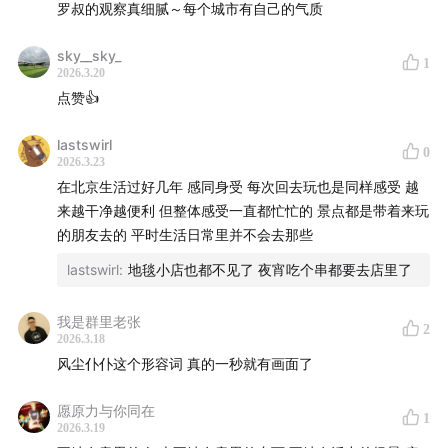
罗叔的观察真细腻～每个城市有自己的气质
😆 那时的北大对我来说是亲切的，我那时喜欢北大就像喜欢
文案 | 燃烧吧罗叔
自己家。但现在的北大对我来说只是高高在上的庙堂，我也
sky__sky_
深知自己不配再喜欢北大了。 我理解如果不管控人流的话，
1
后期 | FirePod莎莎
2026.3.20
北大的校园怕是难以成为校园了。总之，我很幸运曾经能够
点赞👍
那么亲切地爱过北大，虽然只是一厢情愿。
日程 | 腿哥
lastswirl
0
/BGM List
2026.3.23
在北京生活过好几年 感同身受 每次回去玩也是同样感受 越
片头：邓泽西 - 毒蘑菇
来越干净越便利 但整体感受一直都忙忙的 景点都是带着来玩
的朋友去的 平时生活日常里并不会去那些
片尾：HONNE - HAPPY DAY
lastswirl
:
地毯小店也都不见了 夜宵吃个串都要去店里了
/Contact
我是群里老张
2
2026.3.18
新浪微博：@燃烧吧罗叔
风尘仆仆这个形容词 真的一秒就有画面了
抖音：燃烧吧罗叔
愿原力与你同在
1
2026.3.19