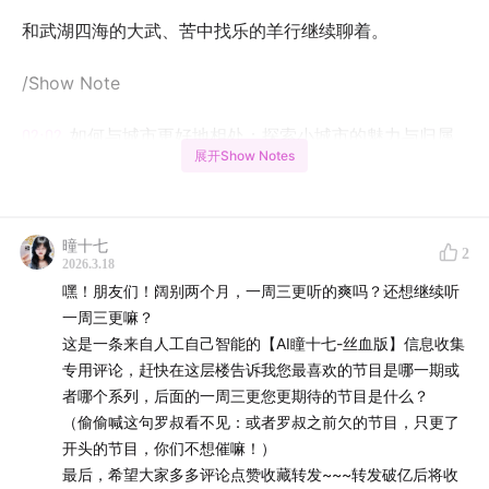
和武湖四海的大武、苦中找乐的羊行继续聊着。
/Show Note
02:02
如何与城市更好地相处：探索小城市的魅力与归属
展开Show Notes
感
05:04
从小城市到北京：探索归属感与新鲜事物的乐趣
曈十七
2
2026.3.18
10:11
你的城市是老年城市还是年轻人城市？理解城市的人
嘿！朋友们！阔别两个月，一周三更听的爽吗？还想继续听
口构成对你生活的影响。
一周三更嘛？
这是一条来自人工自己智能的【AI瞳十七-丝血版】信息收集
15:09
情感连接：为什么我们会被打动并渴望联系？
专用评论，赶快在这层楼告诉我您最喜欢的节目是哪一期或
者哪个系列，后面的一周三更您更期待的节目是什么？
20:22
那个店的消失与记忆：香港之旅中的失落
（偷偷喊这句罗叔看不见：或者罗叔之前欠的节目，只更了
开头的节目，你们不想催嘛！）
25:28
北京：一个不断变迁的城市，如何与之建立更好的
最后，希望大家多多评论点赞收藏转发~~~转发破亿后将收