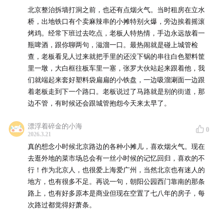
北京整治拆墙打洞之前，也还有点烟火气。当时租房在立水
桥，出地铁口有个卖麻辣串的小摊特别火爆，旁边挨着摇滚
烤鸡。经常下班过去吃点，老板人特热情，手边永远放着一
瓶啤酒，跟你聊两句，滋溜一口。最热闹就是碰上城管检
查，老板看见人过来就把手里的还没下锅的串往白色塑料筐
里一墩，大白框往板车里一塞，张罗大伙站起来跟着他，我
们就端起来套好塑料袋扁扁的小铁盘，一边吸溜涮面一边跟
着老板走到下一个路口。老板说过了马路就是别的街道，那
边不管，有时候还会跟城管抱怨今天来太早了。
漂浮着碎金的小海
0
2026.3.21
真的想念小时候北京路边的各种小摊儿，喜欢烟火气。现在
去逛外地的菜市场总会有一丝小时候的记忆回归，喜欢的不
行！作为北京人，也很爱上海爱广州，当然北京也有迷人的
地方，也有很多不足。再说一句，朝阳公园西门靠南的那条
路上，也有好多原本是商业但现在空置了七八年的房子，每
次路过都觉得好萧条。