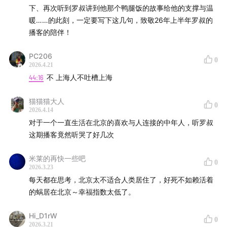
下、再次听到罗叔讲到他那个鸭腿饭的故事给他的支撑与温
暖……的此刻，一定要写下这几句，致敬26年上半年罗叔的
播客的陪伴！
PC206
0
2026.4.21
44:16
不 上海人不吐槽上海
猫猫猫大人
0
2026.4.14
对于一个一直生活在北京的喜欢与人连接的中年人，听罗叔
这期播客竟然听哭了好几次
米莱的再快一些吧
0
2026.3.23
每天都在思考，北京太不适合人类居住了，好死不如赖活着
的蜗居在北京～幸福指数太低了。
Hi_D1rW
0
2026.3.21