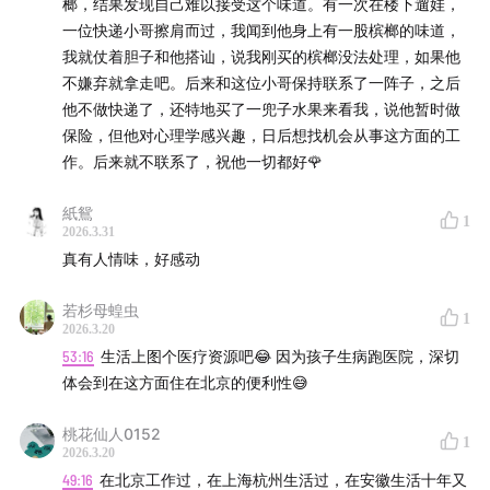
如何与城市更好地相处：探索小城市的魅力与归属
榔，结果发现自己难以接受这个味道。有一次在楼下遛娃，
感
一位快递小哥擦肩而过，我闻到他身上有一股槟榔的味道，
我就仗着胆子和他搭讪，说我刚买的槟榔没法处理，如果他
05:04
从小城市到北京：探索归属感与新鲜事物的乐趣
不嫌弃就拿走吧。后来和这位小哥保持联系了一阵子，之后
他不做快递了，还特地买了一兜子水果来看我，说他暂时做
10:11
你的城市是老年城市还是年轻人城市？理解城市的人
保险，但他对心理学感兴趣，日后想找机会从事这方面的工
作。后来就不联系了，祝他一切都好🌹
口构成对你生活的影响。
紙鴛
15:09
情感连接：为什么我们会被打动并渴望联系？
1
2026.3.31
真有人情味，好感动
20:22
那个店的消失与记忆：香港之旅中的失落
若杉母蝗虫
1
25:28
北京：一个不断变迁的城市，如何与之建立更好的
2026.3.20
关系？
53:16
生活上图个医疗资源吧😂 因为孩子生病跑医院，深切
体会到在这方面住在北京的便利性😅
30:34
北京：一个光怪陆离的城市，拥有独特的魅力和气
桃花仙人0152
质
1
2026.3.20
49:16
在北京工作过，在上海杭州生活过，在安徽生活十年又
35:38