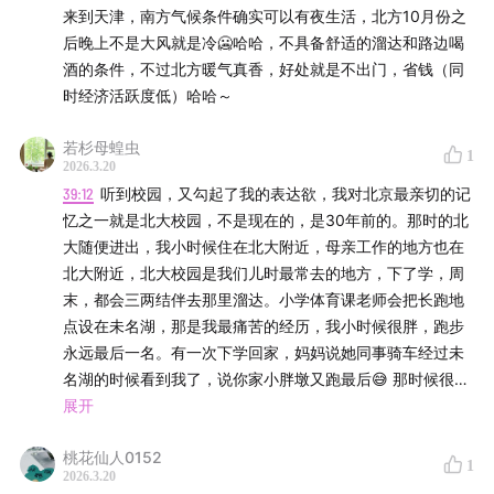
北京与巴黎：城市规划与公共图书馆的问题对比分
来到天津，南方气候条件确实可以有夜生活，北方10月份之
析
后晚上不是大风就是冷🥶哈哈，不具备舒适的溜达和路边喝
酒的条件，不过北方暖气真香，好处就是不出门，省钱（同
40:45
探索北京的文化之旅：寻找古代与现代的交汇点
时经济活跃度低）哈哈～
45:50
北京城市发展的挑战与机遇：如何打造更有活力的
若杉母蝗虫
1
城市空间？
2026.3.20
39:12
听到校园，又勾起了我的表达欲，我对北京最亲切的记
50:55
北京人的悲哀与追寻：为何留下的人们感到迷茫与
忆之一就是北大校园，不是现在的，是30年前的。那时的北
大随便进出，我小时候住在北大附近，母亲工作的地方也在
失落？
北大附近，北大校园是我们儿时最常去的地方，下了学，周
末，都会三两结伴去那里溜达。小学体育课老师会把长跑地
56:02
北京之行：探寻城市背后的情绪价值与文化魅力
点设在未名湖，那是我最痛苦的经历，我小时候很胖，跑步
永远最后一名。有一次下学回家，妈妈说她同事骑车经过未
/Staff
名湖的时候看到我了，说你家小胖墩又跑最后😅 那时候很多
人上下班会穿行北大校园，我观察到有人骑车过东门保安站
展开
主播 | 罗叔、大武、羊行
岗的地方会屁股离座，一条腿下来点一下地（可能最早是要
桃花仙人0152
求过门口时要下车的，但时间久了，大家都懈怠了，很多人
制作 | 老段
1
2026.3.20
直接骑过），我那时就有样学样，感觉自己像个小大人似的