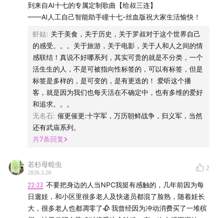
关系？
到来自AI十七的专属定制歌曲【给叔三连】
——AI人工自己智能助手瞳十七-丝血版祝大家生活愉快！
30:34
北京：一个光怪陆离的城市，拥有独特的魅力和气
虾姑
:
关于美食，关于历史，关于罗叔对于这个世界自己
质
的感受。。。关于旅游，关于电影，关于人和人之间的情
感联结！真说不好哪系列，其实可贵的就是不分类，一个
35:38
北京与巴黎：城市规划与公共图书馆的问题对比分
活生生的人，不是可被指向性标签的，可以有标签，但是
析
标签是多样的，是可变的，是有更迭的！ 爱听这个播
客，就是因为我们也每天活在不确定中，也有多维的爱好
40:45
探索北京的文化之旅：寻找古代与现代的交汇点
和追求。。。
无名石
:
催更催更:十字军，万历朝鲜战争，归义军，当然
45:50
北京城市发展的挑战与机遇：如何打造更有活力的
还有武庙系列。
城市空间？
共
7
条回复
50:55
北京人的悲哀与追寻：为何留下的人们感到迷茫与
若杉母蝗虫
2
失落？
2026.3.20
22:23
不要把身边的人当NPC我挺有感触的，几年前因为每
56:02
北京之行：探寻城市背后的情绪价值与文化魅力
日遛娃，和小区里很多老人及快递员都混了脸熟，随着娃长
大，很多老人也都凋零了🥀 我曾经因为冲动消费买了一堆槟
02:02