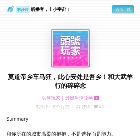
听播客，上小宇宙！
点击下载
散步时
通勤路上
莫道帝乡车马狂，此心安处是吾乡！和大武羊
行的碎碎念
头号玩家｜最燃生活攻略
62分钟
·
5个月前
2156
·
49
Summary
和你所在的城市温柔的抱抱，不是选择而是能力。