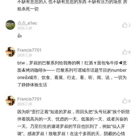
公众号：头号玩家toGo
不缺有意思的人 也不缺有意思的东西 不缺有活力的场景 房
租杀死一切
合作微信： luoyoucai
点点_e1ec
2
2026.3.18
听众群：添加微信luoyoucai，或扫描下方二维码，跟我
👍
们一起聊天～
Francis7701
0
2026.7.20
btw，罗叔的巴黎系列给我馋的啊！红酒🍷面包🥯牛排🥩意
面🍝烤鸡咖啡☕️—— 巴黎系列可谓城市话题节目的number
one👍城市、饮食、看展、行走、看、听、闻、说，一切为
了静静体验生活
Francis7701
0
2026.7.20
因为听“歪打正着”知道的罗叔，而回头把“头号玩家”挨个听陪
伴着我高兴的一天、忧虑的一天、低落的一天、或者兴奋的
一天。乃至衍生的邀请罗叔的节目也扒到了，例如“仙人开
璐”。感谢罗叔！致敬罗叔！在这个多雨的天、阴霾的心情