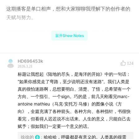
这期播客是单口相声，想和大家聊聊我理解下的创作者的
天赋与努力。
有聊到我所感受到的电影《国宝》和《哈姆内特》中的人
展开Show Notes
物和创作理念，也想和大家探讨天赋、执着、努力与幸运
的关系，我也反思了自身对天赋的恐惧与接受。
HD696453k
124
但总而言之，希望我们每个人都可以在人生路上大声歌
2026.3.21
唱。
标题让我想起《陆地的尽头，是海洋的开始》中的一句话：
“如果你感觉走了弯路，至少说明还没有迷路”。我们人类是
真的很怕迷路啊，总想要明白、清楚、了悟，总希望有一个
大家好，欢迎来到《徐徐的》播客。
方向、一个指引、一个sign。巧的是，前几天刚看完marc-
antoine mathieu（马克·安托万·马修）的图像小说《方
“徐徐的”不管在中文还是日语里，都是“迟缓、缓慢”的意
向》，全篇充满了各种箭头、各种方向、各种指针，书很快
思：
看完，但看得人迟迟说不出话来。人生的意义，只能自己去
节奏慢一点，也更安稳、宽舒一点。这也是我现在想过的
赋予；假如我们一定要一个意义的话。
生活状态。
徐徐的
:
哈哈哈，呼吸都是有意义的。人类真的很需