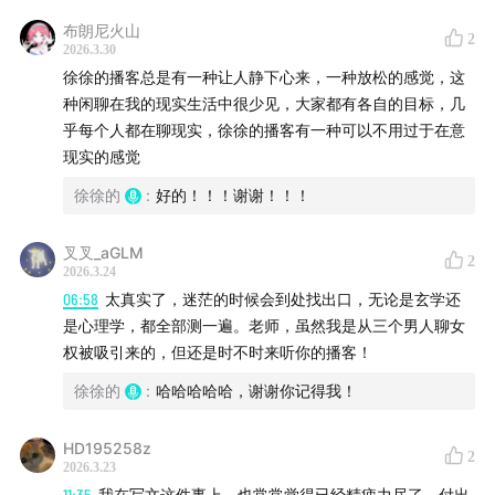
了也没有那么激动了，每一件事情的努力都会或多或少影响
布朗尼火山
未来，如果自己的内心不够坚定，就只能求于他人的认可。
2
2026.3.30
功利主义告诉我们做每一件事都最好是为了什么而做，我觉
徐徐的播客总是有一种让人静下心来，一种放松的感觉，这
得可以细分两种，自我认可的得到和他人认可的得到，只要
种闲聊在我的现实生活中很少见，大家都有各自的目标，几
自我能够有收获就不算失败吧。就像学了半年的英语突然放
乎每个人都在聊现实，徐徐的播客有一种可以不用过于在意
弃了不是意味着白学了，而是得到了这半年的学习体验和词
现实的感觉
汇量。
徐徐的
:
好的！！！谢谢！！！
叉叉_aGLM
2
2026.3.24
06:58
太真实了，迷茫的时候会到处找出口，无论是玄学还
是心理学，都全部测一遍。老师，虽然我是从三个男人聊女
权被吸引来的，但还是时不时来听你的播客！
徐徐的
:
哈哈哈哈哈，谢谢你记得我！
HD195258z
2
2026.3.23
11:35
我在写文这件事上，也常常觉得已经精疲力尽了，付出