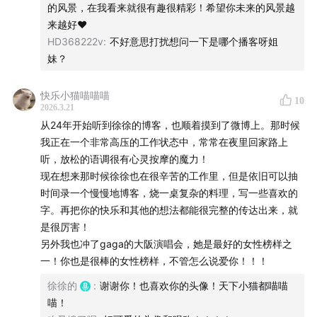
的风景，在我看来就很有趣很精彩！希望你未来的风景越
的人突然一下感觉到好像内心开出了花。我不知道我这些话
【节目主播】徐徐：在日电视台民工、美食博主
来越好❤️
是否足够有力量，是否能够表达我的一点点认可。听完这一
HD368222v
:
不好意思打扰想问一下是哪个播客呀姐
期还有之前的一些，我小时候也是一个对自己很狠的人，始
【收听平台】小宇宙 | Apple｜Spotify｜网易云｜豆瓣｜
妹？
终被优绩主义裹挟着，我以前总觉得我一定得做到些什么我
微博
才配得上拥有一些东西，也会希望有人真正看到我的愿望和
快乐小猫喵喵喵
10
梦想，不需要我做到些什么，我每天开开心心的，她就会说
2026.3.21
【信件】jojotekipodcast@gmail.com
看你开心真好。但是因为对于生活有热爱，非常希望自己的
从24年开始听到徐徐的博客，也顺着摸到了微博上。那时候
灵魂是充实的，总还是想自己能够做到些想要的，但是我现
我正在一个非常高压的工作状态中，常常在夜里回家路上
在过得并不太如意，我以前总是无法真正放下这些想做的，
听，放松的语调很有心灵按摩的魔力！
无法真正释怀自己做不到，后来普通的一天不知道为什么，
现在想来那时候徐徐也在很辛苦的工作里，但是依旧可以抽
我在浴室里擦干水雾看到我自己的眼睛，我好想又懂了我真
时间录一个慢慢地博客，烧一桌复杂的料理，写一些喜欢的
正想要的是什么，我总是焦虑于我是否做到了是否能做到，
字。再把你的快乐和其他的想法都能很完整的传达出来，就
却忘记了我为此付诸努力的时候我已经站在路上了。我觉得
是很厉害！
我好像比别人绕了大远路，可是远路的风景很多人也未曾见
另外我也冲了gaga的大阪演唱会，她是最好的女性榜样之
过。终于我可以对自己说，停下来，不往前，也可以很幸
一！你也是很棒的女性榜样，不管怎么说爱你！！！
福。我不知道我这个长评会不会有一些凝视感，或者太过抽
徐徐的
:
谢谢你！也喜欢你的头像！天下小猫都喵喵
象或者不太合时宜又或者太普通？但是最后我想说，祝徐徐
喵！
能够永远忠于自己的内心，永远能够敏锐的察觉到自己的模