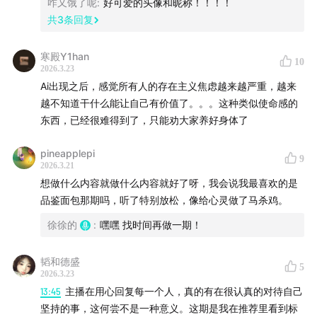
咋又饿了呢
:
好可爱的头像和昵称！！！！
样，永远幸福健康。
共
3
条回复
寒殿Y1han
10
2026.3.23
Ai出现之后，感觉所有人的存在主义焦虑越来越严重，越来
越不知道干什么能让自己有价值了。。。这种类似使命感的
东西，已经很难得到了，只能劝大家养好身体了
pineapplepi
9
2026.3.21
想做什么内容就做什么内容就好了呀，我会说我最喜欢的是
品鉴面包那期吗，听了特别放松，像给心灵做了马杀鸡。
徐徐的
:
嘿嘿 找时间再做一期！
韬和德盛
5
2026.3.23
13:45
主播在用心回复每一个人，真的有在很认真的对待自己
坚持的事，这何尝不是一种意义。这期是我在推荐里看到标