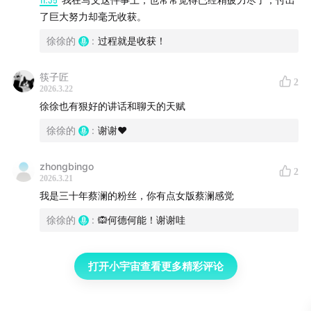
了巨大努力却毫无收获。
徐徐的
:
过程就是收获！
筷子匠
2
2026.3.22
徐徐也有狠好的讲话和聊天的天赋
徐徐的
:
谢谢❤️
zhongbingo
2
2026.3.21
我是三十年蔡澜的粉丝，你有点女版蔡澜感觉
徐徐的
:
🙉何德何能！谢谢哇
打开小宇宙查看更多精彩评论