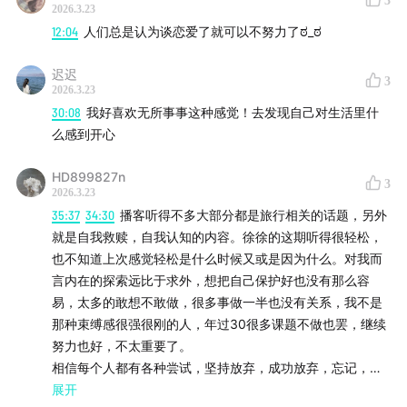
3
2026.3.23
12:04
人们总是认为谈恋爱了就可以不努力了ಠ_ಠ
迟迟
3
2026.3.23
30:08
我好喜欢无所事事这种感觉！去发现自己对生活里什
么感到开心
HD899827n
3
2026.3.23
35:37
34:30
播客听得不多大部分都是旅行相关的话题，另外
就是自我救赎，自我认知的内容。徐徐的这期听得很轻松，
也不知道上次感觉轻松是什么时候又或是因为什么。对我而
言内在的探索远比于求外，想把自己保护好也没有那么容
易，太多的敢想不敢做，很多事做一半也没有关系，我不是
那种束缚感很强很刚的人，年过30很多课题不做也罢，继续
努力也好，不太重要了。
相信每个人都有各种尝试，坚持放弃，成功放弃，忘记，失
败 很多事情被我们安定了。很多事情分阶段性的，现在拥有
展开