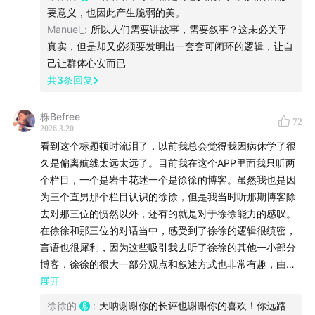
要意义，也因此产生脆弱的美。
这里没有什么了不起的主题，就是一些慢慢的闲聊和人文
Manuel_
:
所以人们需要讲故事，需要叙事？这未必关乎
观察。
真实，但是却又必须要发明出一套套可闭环的逻辑，让自
也欢迎你关注我，更欢迎你在评论区留下你的想法。
己让群体心安而已
我知道自己的世界很小，所以很想听到不同的声音——
共
3
条回复
同一件事在你那边是什么温度、你是怎么理解这个社会
的。
栎Befree
72
2026.3.20
看到这个标题顿时流泪了，以前我总会觉得我因病休学了很
欢迎你和我一起“徐徐的”看这个奇妙的世界。
久是偏离航线太远太远了。目前我在这个APP里面我只听两
一切吃的喝的皆为浮云，大家听过忘过就好。
个栏目，一个是岩中花述一个是徐徐的博客。虽然我也是因
为三个直男那个栏目认识的徐徐，但是我当时听那期博客除
去对那三位的愤然以外，还有的就是对于徐徐能力的感叹。
BGM
在徐徐和那三位的对话当中，感受到了徐徐的逻辑很缜密，
言语也很犀利，因为这些吸引我去听了徐徐的其他一小部分
dazeychain - Get Us Back Again (Instrumental
博客，徐徐的很大一部分观点和叙述方式也非常有趣，由于
Version)
我还病着，个人精力并不是特别好，但是听徐徐的博客不会
展开
有压力，会带给我足够的力量，甚至于让我也想去尝试着做
ーーーーーーーーーーーーー
徐徐的
:
天呐谢谢你的长评也谢谢你的喜欢！你远路
博客，我觉得艺术也许就是能尽自己所能，让看到这些作品