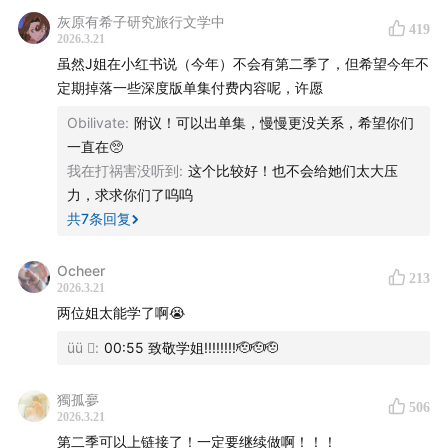
网络如何织就，也让我们看到社会力量如何与之抗衡。
灰原有希子研究旅行文学中
419
2026.3.21
而当《爱泼斯坦档案透明法案》通过，大量解密文件曝
虽然J姐在小红书说（今年）不会有第二季了，但希望今年不
光，爱泼斯坦案也是对世界权贵阶层最好的观察样本之
定期掉落一些深度版单集付费内容呢，许愿
一。我们得以窥探权贵世界的一角——进入他们的客厅、
Obilivate
:
附议！可以出单集，慢慢更没关系，希望你们
俱乐部、聚会等私人场所，看见他们是如何谈话，又如何
一直在🥺
交易。而权贵世界占据大量公共资源，能够左右公共决
我在打祸害没听到
:
这个比较好！也不会给她们太大压
策，是世界的一种运行方式——他们共享着类似的意识形
力，求求你们了呜呜
态、生活方式和心理状态，这超越了职业、圈层、甚至种
共
7
条回复
族和性别。
Ocheer
213
2026.3.21
“恐惧是爱泼斯坦最大的资产。”
两位姐太能学了啊😭
“与爱泼斯坦有关的事情，从来没有免费的。”
üü 
:
00:55 致敬学姐!!!!!!!!🫡🫡🫡
獨孤夣
506
2026.3.21
第二季可以上链接了！一定要继续做啊！！！