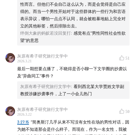
03:43:43
全球权力精英的运作模式
性而言。但他们不会自己这么认为，而是会觉得是自己应
得的。而当一个男性开始对于这些群体的一些行为和言语
03:58:32
政治掮客/中间人是何种存在
表示异议，哪怕一点点不认同，就会被粗暴地贴上完全对
立的其他标签，然后排除出去。
04:00:11
如何理解吉斯莱恩・麦克斯韦？
绊倒大象的蚂蚁若没回复打
:
感觉有点“男性同性社会性欲
望”的意思
04:05:01
丑闻作为一种政治叙事
灰原有希子研究旅行文学中
51
04:10:15
社会性制衡力量VS社会性恶的力量
2026.3.21
最后一期想要点播了，不晓得是否小聊一下文学圈的抄袭以
⛽本期加油站
及“异曲同工”事件？
灰原有希子研究旅行文学中
:
看到西北某大学贾姓文学副
书籍
教授涉嫌抄袭事件，上了一小会儿热门
Epstein: Dead Men Tell No Tales
灰原有希子研究旅行文学中
50
2026.3.22
Nobody's Girl
3:27:15
“简奥斯汀几乎从来不写没有女性在场的男性对话，因
为她不知道那会是什么样子。而现在，作为一名女性，我被
《美国宪政历程》