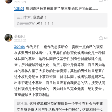
2026.3.21
02:56:46
爱波斯坦的死亡疑云，与受害者的遗憾
1:28:03
想到道格拉斯被取消了第三集酒店房间面试……
三刃木尹
:
我也是！
03:02:48
大量媒体报道，案件世界瞩目
DsuyunXW
:
对！！！！
03:08:58
麦克斯韦案，与朱弗雷诉安德鲁王子案
是秋阳
60
2026.3.25
阶段四：百万文件（2024-2026）
3:29:04
作为男性，也作为忠实听众，贡献一点自己的观察。
在多数男性群体当中，对于异性的欲望化或者物化是一种群
03:16:46
美国国会通过《爱泼斯坦档案透明法案》
体认同的基础。这种认同仅仅基于性别身份就能够建立起
来，所以能够跨越文化、阶层，职业身份等等。而且因为这
03:20:10
受害者的20年
样的群体占据了大多数的社会资源，其他的男性如果想要在
这个权利分配当中获取资源，就得认同，或者说最起码不站
第三部分 观察与漫谈
出来否定这个基础。而且如果没有自我反思的话，接受认同
这种观点是十分顺畅的，因为对自己完全无害，绝对安全，
03:25:15
性作为交换货币，年轻女性作为物品
甚至能够从中获取利益。
03:38:42
权力精英的宏大叙事与政治狂想
是秋阳
:
这种资源和利益的获取是一个男性在社会当中建
立自身身份认同与生活秩序的一种“捷径”，这是相对于女