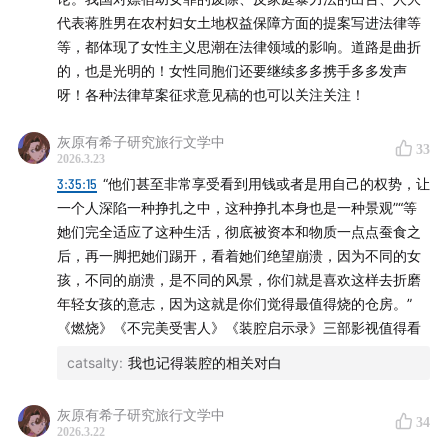
代表蒋胜男在农村妇女土地权益保障方面的提案写进法律等
For Years, Jeffrey Epstein Abused Teen Girls, Police
等，都体现了女性主义思潮在法律领域的影响。道路是曲折
Say. A Timeline of His Case
的，也是光明的！女性同胞们还要继续多多携手多多发声
呀！各种法律草案征求意见稿的也可以关注关注！
Police Tried to Put a Serial Sex Offender in Prison.
Prosecutors Let Him Walk
灰原有希子研究旅行文学中
33
2026.3.23
Jeffrey Epstein’s Web of Power and Mystery
3:35:15
“他们甚至非常享受看到用钱或者是用自己的权势，让
一个人深陷一种挣扎之中，这种挣扎本身也是一种景观”“等
Epstein’s Death: How the System Failed Again
她们完全适应了这种生活，彻底被资本和物质一点点蚕食之
后，再一脚把她们踢开，看着她们绝望崩溃，因为不同的女
How Jeffrey Epstein Built His Fortune
孩，不同的崩溃，是不同的风景，你们就是喜欢这样去折磨
年轻女孩的意志，因为这就是你们觉得最值得烧的仓房。”
Epstein’s Ties to Wall Street and Academia
《燃烧》《不完美受害人》《装腔启示录》三部影视值得看
catsalty
:
我也记得装腔的相关对白
Prince Andrew and the Epstein Scandal
灰原有希子研究旅行文学中
Epstein’s European Network: Royalty, Politics, and
34
2026.3.22