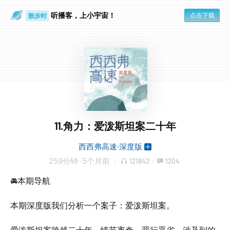
听播客，上小宇宙！
点击下载
散步时
通勤路上
11.角力：爱泼斯坦案二十年
西西弗高速·深度版
259分钟
·
5个月前
121842
·
1204
🚘本期导航
本期深度版我们分析一个案子：爱泼斯坦案。