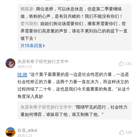
獨孤夣
:
两位老师，可以休息休息，但是第二季要继续
做，铁粉的心声，是有目共睹的！我们不能没有你们！
爱与期初
:
姐姐们舆论场需要你们，播客界需要你们，世
界需要你们高质量的声音，请在不累到自己的前提下一直
The Setiles (2020) by Maria Farmer
做下去！
共
15
条回复
第一部分 爱泼斯坦是如何崛起的：蛛网人
灰原有希子研究旅行文学中
04:41
引子：靴子落地的故事
135
2026.3.21
02:06
“这个案子最重要的是一边是社会性恶的力量，一边是
08:45
平民出身，聪明孩子
社会性矫正的力量，这两个力量一直在决力，而这种决立的
过程持续了二十年，这也是我们今天最重要的角度。”从这个
12:28
职业道路初始就显露关键词：关系
角度深入真妙
17:02
贝尔斯登：跻身华尔街顶级圈层
灰原有希子研究旅行文学中
:
“围绕罕见的恶行，社会性力
量如何博弈，谁纵容了他，谁又制衡了他。”
21:35
创立咨询公司，自我定位高级赏金猎人
欢喜_etkd
119
2026.3.21
24:08
延展：爱泼斯坦如何进入国际情报圈