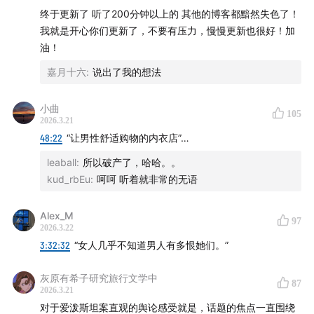
终于更新了 听了200分钟以上的 其他的博客都黯然失色了！
我就是开心你们更新了，不要有压力，慢慢更新也很好！加
37:00
塔楼金融：参与缔造美国最大庞氏骗局之一
油！
42:10
延展：爱泼斯坦与韦克斯纳等男性富豪的关系
嘉月十六
:
说出了我的想法
58:20
爱泼斯坦与媒体、与学术圈的关系
小曲
105
2026.3.21
01:02:41
结识吉斯莱恩・麦克斯韦
48:22
“让男性舒适购物的内衣店”…
leaball
:
所以破产了，哈哈。。
第二部分 爱泼斯坦案是如何曝光、如何审理的
kud_rbEu
:
呵呵 听着就非常的无语
01:13:20
爱泼斯坦案第一个吹哨人的故事
Alex_M
97
2026.3.22
阶段一：“魔鬼的协议”（2006—2008）
3:32:32
“女人几乎不知道男人有多恨她们。”
01:22:12
2005案发：如何搭建性侵犯传销组织
灰原有希子研究旅行文学中
87
2026.3.21
01:38:23
爱泼斯坦第一次被起诉：两位检察官的关键决定
对于爱泼斯坦案直观的舆论感受就是，话题的焦点一直围绕