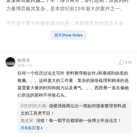
爱泼斯坦案跨越二十年，情节离奇，罪行恶劣，涉及到的
力量博弈极其复杂，是本世纪前25年最大的案件之一。
关于这个案子有诸多耸动信息，本期播客对此涉及不多，
而是聚焦于梳理爱泼斯坦案被披露、被审理的全过程，去
展开Show Notes
分析讨论：围绕罕见的恶行，社会性力量如何博弈？谁纵
容了他，谁又制衡了他？
愉将来
838
从第一份工作开始，爱泼斯坦如同筑网的蜘蛛，为自己拉
2026.3.21
拢关系网络，几十年处心积虑，在全球范围内搭建了一张
任何一个经历过论文写作 资料整理都会对J和康感到由衷的
庞大的权贵网络，包括顶级富豪圈、政商圈、金融圈、情
敬佩。。。这样庞大的工作量、复杂的脉络梳理和精准的选
题需要大量的时间和精力以及勇气。。。西西弗一直在像她
报圈、时尚圈、学术圈等等。从2005年起，爱泼斯坦案的
们所说的那样不停推石头。
层层调查则说明，这张网也由谎言、欺骗与剥削构成，并
刘刘刘刘大顺
:
借楼强推两位出一期如何搜索整理资料成
已将世界上一些最有权势的人卷入其中。
文的工具类节目！
脆皮宋
:
没错！每一期节目都堪称一份博士毕业论文！
爱泼斯坦案是一场持续二十年的角力，“社会性恶的力量”
共
6
条回复
与“社会性矫正的力量”，始终在博弈。它让我们发现权贵