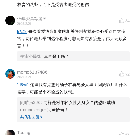
权贵的八卦，而不是受害者遭受的创伤
01:48:09
博弈：为什么铁证如山，却判不了重罪？何为秘
密不起诉协议？
低年资高等游民
84
2026.3.21
57:38
每次看爱泼斯坦案的相关资料都觉得身心受到巨大伤
02:04:20
爱泼斯坦在第一次被起诉后做了什么
害，两位老师学到这个程度可想而知有多疲惫，伟大无须多
言！！！
阶段二：艰难的拉锯（2015—2018）
宇宙小爆炸
:
真的是工伤了
02:20:50
弗吉尼亚·朱弗雷的公开举证
momo6237486
72
02:26:37
博弈1：受害者为什么起诉美国政府？
2026.3.21
1:16:40
这里我有点想到杨子在再见爱人里面问摄影师叫什么
02:36:06
博弈2：Metoo运动全球爆发，《迈阿密先驱
名字，可能是个不恰当的联想。
报》发布调查报道
阿喵_e3J6
:
同样是对年轻女性人身安全的恐吓威胁
marineledge
:
完全恰当！
阶段三：再次落网（2019）
共
3
条回复
02:47:25
爱泼斯坦案为何得以重启？
Tssing
63