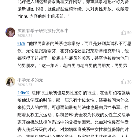
允许进入到这些爱泼斯坦文件网站，郑重其事地把它称为爱
泼斯坦图书馆，就像那些皮椅环绕、只对男性开放、收藏着
《权力精英》
Yinhui内容的绅士俱乐部。”
《蛛网资本主义》
灰原有希子研究旅行文学中
50
2026.3.21
《民主的细节》
51:15
“他跟男富豪的关系也非常好，而且是好到离谱和不可思
议。无论是跟斯蒂芬、霍芬伯格还是跟莱斯蒂维克斯纳，他
《历史的终结与最后的人》
都获得了超越于一般雇主与雇员的关系，甚至他被称为他们
的男朋友。” 这一集叫：老白男与老白男的男朋友，男男男
媒体
不学无术的无
36
The Fantasist: A Sex-Crime Investigation Reveals
2026.3.23
2:04:12
法律行业最初也是男性垄断的行业，在金斯伯格就读
Jeffrey Epstein's Dangerous Dream World
哈佛法学院的时候，那一届只有十位女性，还要被问为什么
来抢男人的位置。可想而知最初的法律也是由男性书写。伴
The Talented Mr. Epstein
随着女权主义运动，以凯瑟琳·麦金农为代表的女性主义法学
家开始挑战法律体系当中的父权制因素。比如对性侵案件受
How a Future Trump Cabinet Member Gave a Serial
害人伤残等级的讨论、对婚姻家庭关系中女性权益保障的讨
Sex Abuser the Deal of a Lifetime
论。我国对嫖宿幼女罪的废除、反家庭暴力法的出台、人大