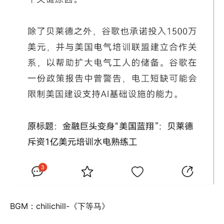
BGM：chilichill-《下等马》