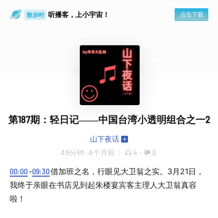
听播客，上小宇宙！
点击下载
散步时
通勤路上
第187期：轻日记——中国台湾小透明组合之一2
山下夜话
49分钟
·
4个月前
4
·
0
00:00
-
09:30
借加班之名，行眼见大卫翁之实。3月21日，
我终于亲眼在书店见到起朱楼宴宾客主理人大卫翁真容
啦！