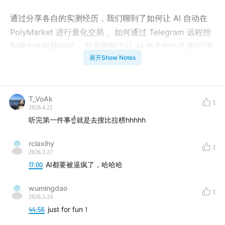
通过分享各自的实测经历，我们聊到了如何让 AI 自动在
PolyMarket 进行量化交易 、如何通过 Telegram 远程控
制家中的电脑编程 ，甚至聊到了让 AI 每天对自己进行“灵
展开Show Notes
魂拷问”带来的精神冲击 。本期节目不仅有硬核的技术实
践，更有关于 AI 时代隐私边界、编程元能力以及“为了好
玩”而创作的哲学思考。
T_VoAk
1
2026.4.21
00:01:34
躲不过的Openclaw小龙虾
听完第一件事☝️就是去搜比拉榜hhhhh
00:04:28
浅尝辄止的手机编程与隐私焦虑
rclaxihy
1
2026.3.27
00:06:46
赛博操盘手与全自动量化交易
17:00
AI都要被逼疯了，哈哈哈
00:15:04
高风险策略：耶稣降临还是GTA6先发
wumingdao
1
2026.3.24
00:18:53
API额度耗尽与疯狂的自动化部署
44:56
just for fun！