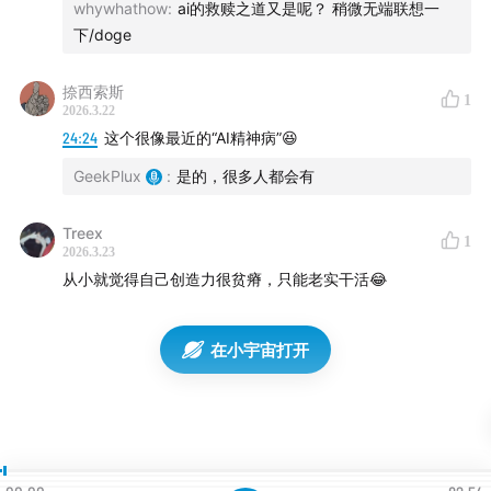
本期主播：Randy, GeekPlux, 勾股
whywhathow
:
ai的救赎之道又是呢？ 稍微无端联想一
下/doge
捺西索斯
1
2026.3.22
24:24
这个很像最近的“AI精神病”😆
GeekPlux
:
是的，很多人都会有
Treex
1
2026.3.23
从小就觉得自己创造力很贫瘠，只能老实干活😂
代码之外 Beyond Code 是一档由 GeekPlux 和 Randy
在小宇宙打开
共同主持的程序员闲聊播客节目。节目地址：
bento.me
我们的节目同时会发布视频版，在 YouTube 和 Bilibili 搜
索「代码之外」都能找到我们。
欢迎在
forms.office.com
向我们来信，我们会在下一期