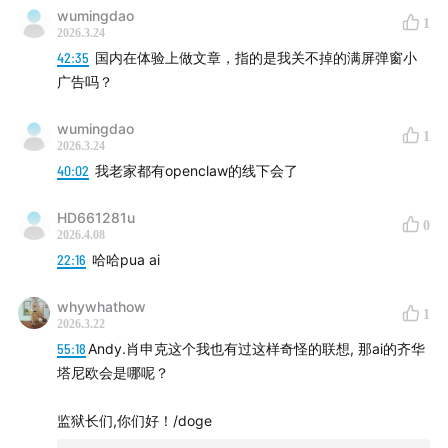
00:23:11
吾日三省吾身的直击灵魂拷问
wumingdao
1
2026.3.24
42:35
国内在体验上做文章，指的是我关不掉的满屏弹窗小
00:26:01
实用探索：遗忘曲线背单词与农历生日提醒
广告吗？
00:28:15
令人崩溃的时区错乱与本地数据库管理
wumingdao
1
2026.3.24
00:33:30
潘多拉魔盒：如果不顾隐私放开所有权限
40:02
我老家都有openclaw的线下会了
00:37:23
现实版《硅谷》里的神级预言
HD661281u
0
2026.4.08
00:44:14
成功的终极奥义：赢在“Just for fun”
22:16
哈哈pua ai
00:48:23
降维打击：编程作为智能体时代的元能力
whywhathow
1
2026.3.22
55:18
Andy.肖申克这个我也有过这样奇怪的联想, 那ai的齐华
00:51:14
解决安全焦虑：给AI配一套完整的独立身份
塔尼欧会是哪呢？
00:56:23
终极探讨：未来算力定价与程序员的命运
监狱长们,你们好！/doge