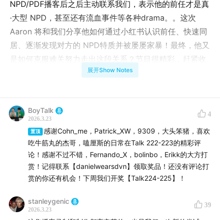
NPD/PDF播客后之后主动联系我们，表示他的前任才是真
·大型 NPD，甚至还有流血事件等各种drama。。这次
Aaron 将和我们分享他如何通过小红书认识前任、快速同
居、逐渐发现对方的 NPD特质并被屡屡家暴！最终，他又
是如何克服难关努力走出这段关系？节目很精彩，赶紧收
展开Show Notes
听吧！
如果你也有故事想分享，欢迎联系【danielwearsdvn】或
【stanleylwearsprada】，给我们发语音或文字投稿
BoyTalk
4
2026.3.23
感谢Cohn_me，Patrick_XW，9309，大头笨猪，喜欢
🩵
置顶
吃牛筋丸的杰哥，嗑厘斯的日常在Talk 222-223的精彩评
论！感谢不过不错，Fernando_X，bolinbo，Erikk的大方打
请大家在收听同时，也记得多多评论和打赏，这是我们坚
赏！记得联系【danielwearsdvn】领取奖品！还没有评论打
持做播客的最大鼓励！
赏的你还有机会！下周我们开奖【Talk224-225】！
🩵
stanleygenic
39
2026.3.23
加微信【danielwearsdvn】加入播客群，入群门槛：50