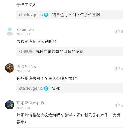
最佳主持人
stanleygenic
:
结果也订不到下午茶位置啊
xiaomilao
8
2026.3.23
男嘉宾声音还挺好听的
OB奧星
:
有种广东帅哥的口音的感觉
周语音记录
5
2026.3.24
有些受虐倾向了？主人公嗓音很1m
stanleygenic
:
笑死
可乐冒泡才有趣
5
2026.3.24
帅哥的情路都这么坎坷吗？芜湖～还好我只是有才华（大炳
吞拳）