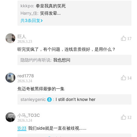
kkkpo
:
拳皇我真的笑死
Harry_佳
:
笑得发晕…
共
3
条回复
巨人
17
2026.3.23
听完笑疯了，有个问题，连线音质很好，是用什么？
隐隐约约有听说
:
我也想问
red1778
14
2026.3.24
焦迈奇被黑得最惨的一集
stanleygenic
:
I still don’t know her
小马_TO3C
12
2026.3.24
13:23
我们side就是一直在被歧视……