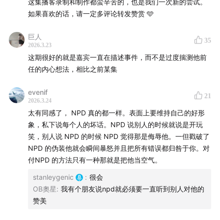
这集播客录制和制作都蛮辛苦的，也是我们一次新的尝试。
小时以上收听记录截图
如果喜欢的话，请一定多评论转发赞赏 🩵
🩵
巨人
35
2026.3.23
这期很好的就是嘉宾一直在描述事件，而不是过度揣测他前
【关注BoyTalk】
任的内心想法，相比之前某集
微博/Youtuvbe @BoyTalk
evenif
21
2026.3.24
Bilibili @StanleynDaniel
太有同感了， NPD 真的都一样。表面上要维持自己的好形
象，私下说每个人的坏话。NPD 说别人的时候就说是开玩
【关于Stanley】
笑，别人说 NPD 的时候 NPD 觉得那是侮辱他。一但戳破了
NPD 的伪装他就会瞬间暴怒并且把所有错误都归咎于你。对
微博/小红书/IG @stanleygenic
付NPD 的方法只有一种那就是把他当空气。
抖音 @BoyTalk Stanley
stanleygenic
:
很会
OB奧星
:
我有个朋友说npd就必须要一直听到别人对他的
【关于Daniel】
赞美