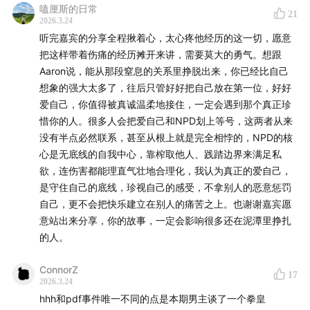
微博 @DanDan面990
嗑厘斯的日常
21
2026.3.24
小红书 @DanDan面
听完嘉宾的分享全程揪着心，太心疼他经历的这一切，愿意
把这样带着伤痛的经历摊开来讲，需要莫大的勇气。想跟
IG @dandannoodle
Aaron说，能从那段窒息的关系里挣脱出来，你已经比自己
想象的强大太多了，往后只管好好把自己放在第一位，好好
爱自己，你值得被真诚温柔地接住，一定会遇到那个真正珍
惜你的人。很多人会把爱自己和NPD划上等号，这两者从来
没有半点必然联系，甚至从根上就是完全相悖的，NPD的核
心是无底线的自我中心，靠榨取他人、践踏边界来满足私
欲，连伤害都能理直气壮地合理化，我认为真正的爱自己，
是守住自己的底线，珍视自己的感受，不拿别人的恶意惩罚
自己，更不会把快乐建立在别人的痛苦之上。也谢谢嘉宾愿
意站出来分享，你的故事，一定会影响很多还在泥潭里挣扎
的人。
ConnorZ
17
2026.3.24
hhh和pdf事件唯一不同的点是本期男主谈了一个拳皇