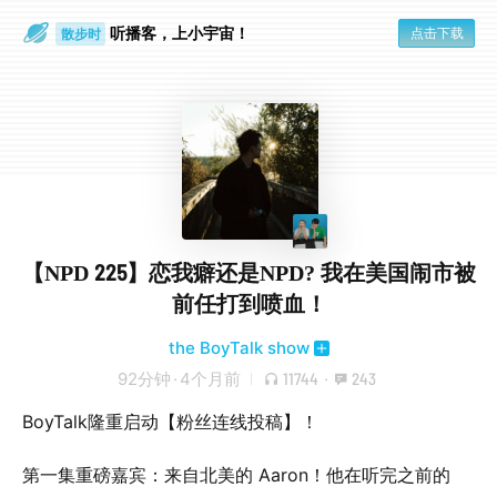
听播客，上小宇宙！
点击下载
散步时
通勤路上
【NPD 225】恋我癖还是NPD? 我在美国闹市被
前任打到喷血！
the BoyTalk show
92分钟
·
4个月前
11744
·
243
BoyTalk隆重启动【粉丝连线投稿】！
第一集重磅嘉宾：来自北美的 Aaron！他在听完之前的