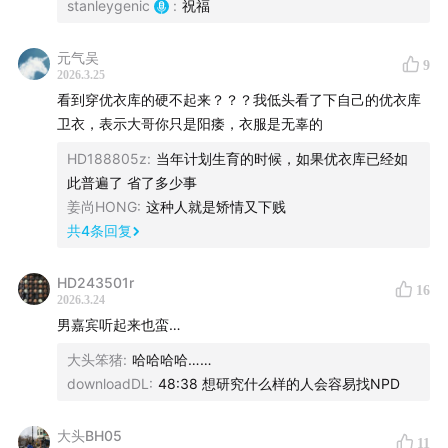
stanleygenic
:
祝福
元气吴
9
2026.3.25
看到穿优衣库的硬不起来？？？我低头看了下自己的优衣库
卫衣，表示大哥你只是阳痿，衣服是无辜的
HD188805z
:
当年计划生育的时候，如果优衣库已经如
此普遍了 省了多少事
姜尚HONG
:
这种人就是矫情又下贱
共
4
条回复
HD243501r
16
2026.3.24
男嘉宾听起来也蛮…
大头笨猪
:
哈哈哈哈……
downloadDL
:
48:38 想研究什么样的人会容易找NPD
大头BH05
11