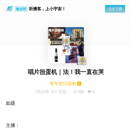
听播客，上小宇宙！
点击下载
散步时
通勤路上
唱片扭蛋机｜法！我一直在哭
青年度日指南
18分钟
·
5个月前
158
·
4
如题
主播：