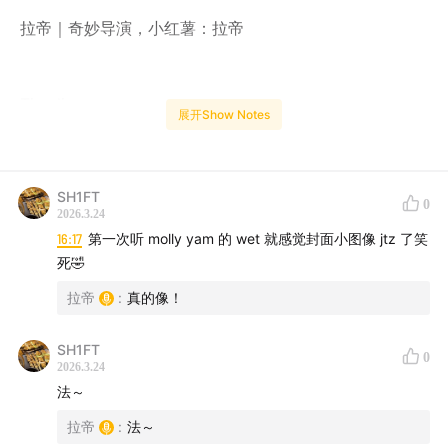
拉帝｜奇妙导演，小红薯：拉帝
Timeline：
展开Show Notes
03:38
《Piss in the Wind》- Joji
SH1FT
06:40
《CASINO》- Baby Keem
0
2026.3.24
16:17
第一次听 molly yam 的 wet 就感觉封面小图像 jtz 了笑
10:20
《the Crux》- Djo
死🤣
13:44
《Tikosta》- Molly Yam
拉帝
:
真的像！
16:08
《he（r）art》- For Tracy Hyde
SH1FT
0
2026.3.24
法～
拉帝
:
法～