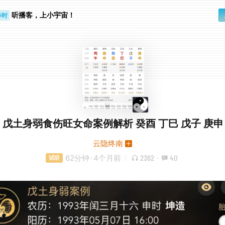
步时
听播客，上小宇宙！
勤路上
戊土身弱食伤旺女命案例解析 癸酉 丁巳 戊子 庚申
云隐终南
62分钟
·
4个月前
2362
·
40
试听