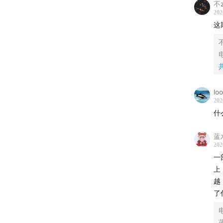
不
202
这
lo
202
什
蓝
202
一
上
越
了