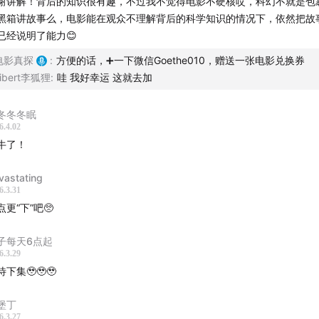
谢讲解！背后的知识很有趣，不过我不觉得电影不硬核哎，科幻不就是包
黑箱讲故事么，电影能在观众不理解背后的科学知识的情况下，依然把故
已经说明了能力😊
电影真探
:
方便的话，➕一下微信Goethe010，赠送一张电影兑换券
ibert李狐狸
:
哇 我好幸运 这就去加
冬冬冬眠
6.4.02
牛了！
vastating
6.3.31
点更“下”吧🥺
子每天6点起
6.3.29
待下集🥹🥹🥹
堡丁
6.3.27