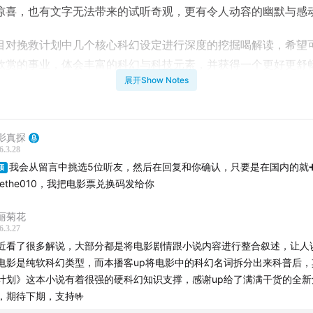
惊喜，也有文字无法带来的试听奇观，更有令人动容的幽默与感
目对挽救计划中几个核心科幻设定进行深度的挖掘喝解读，希望
欣赏的事业，体会丰富的科幻与科技元素，并获得一个更好更舒
展开Show Notes
读体验。
还有一个小福利，我会挑选各平台在本期节目下的5条留言，为
一张《挽救计划》的电影票，欢迎大家积极留言，发表你的观点
影真探
6.3.28
我会从留言中挑选5位听友，然后在回复和你确认，只要是在国内的就
顶
oethe010，我把电影票兑换码发给你
幻片，藏着多少硬核科学？《挽救计划》不只是娱乐，更是实验
视觉盛宴。它凭什么被拿来和《星际穿越》比？原著党都说电影
丽菊花
你真看懂那些一闪而过的细节了吗？
6.3.27
近看了很多解说，大部分都是将电影剧情跟小说内容进行整合叙述，让人
榄球战术中最后的长传，hail mary 的突出与呼应
电影是纯软科幻类型，而本播客up将电影中的科幻名词拆分出来科普后，
计划》这本小说有着很强的硬科幻知识支撑，感谢up给了满满干货的全新
救计划的核心设定支点：噬星体
，期待下期，支持🤟