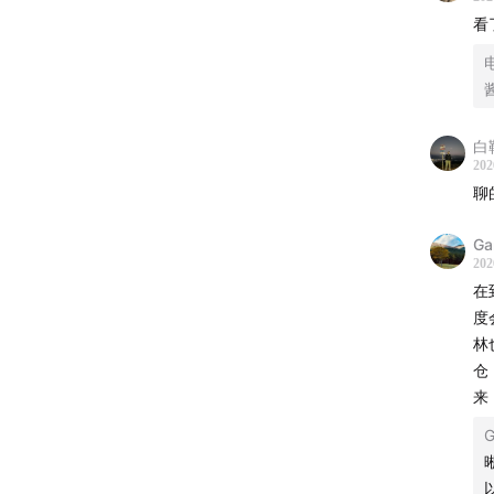
看
白
202
聊
Ga
202
在
度
林
仓
来
G