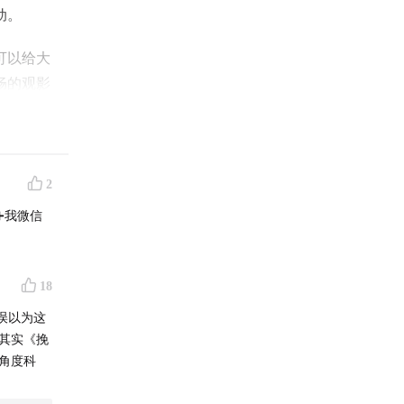
动。
可以给大
畅的观影
留言的听
与看法。
2
➕我微信
物理与工
删减太
18
误以为这
其实《挽
角度科