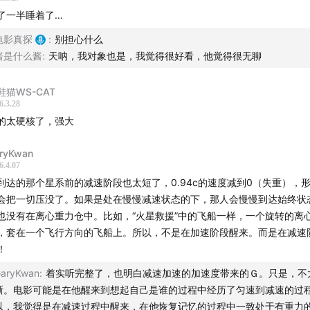
了一半睡着了…
电影真探
:
别担心什么
酱是什么酱
:
天呐，我对象也是，我觉得很好看，他觉得很无聊
鞋猫WS-CAT
6.3.28
的太硬核了，强大
ryKwan
6.4.07
到达的那个星系前的减速阶段也太短了，0.94c的速度减到0（失重），
会把一切压没了。如果是处在慢慢减速状态的下，那人会慢慢到达始终状
也没有在离心重力仓中。比如，“火星救援”中的飞船一样，一个旋转的离
，套在一个飞行方向的飞船上。所以，不是在加速阶段醒来。而是在减速
！
aryKwan
:
着实听完整了，也明白减速加速的加速度带来的Ｇ。只是，不
晰。电影可能是在他醒来到想起自己是谁的过程中经历了匀速到减速的过
以，我觉得是在减速过程中醒来，在他恢复记忆的过程中一致处于有重力的