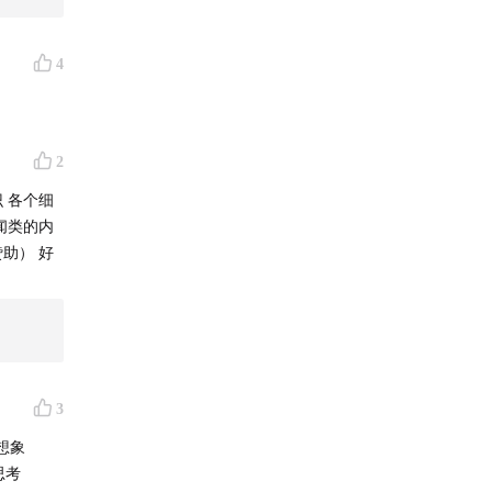
4
2
 各个细
闻类的内
助） 好
3
想象
思考