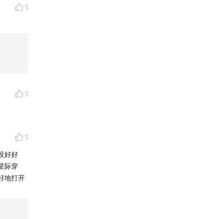
5
5
5
没好好
星际穿
好地打开