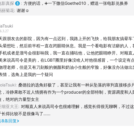
电影真探
:
方便的话，➕一下微信Goethe010，赠送一张电影兑换券
秘噬星体的奇异特征：单细胞有机体与黑体外壳谜团
玛丽菊花
:
谢谢☺️
际旅行的未来之路：比冲原理与质量比
laTsuki
6.3.27
箭燃料释放的难题：化学火箭与光子火箭的差异分析
天跟朋友去的影院，因为有一点迟到，我路上开的飞快，给我朋友搞晕车
头晕想吐，然后前半程一直在闭眼睛休息。我是一个看电影有洁癖的人，
迪威尔创造的宇宙飞船：真实感与逻辑性的完美结合
手机或者是溜号会很影响我，我一直在捅咕他，让他把眼睛睁开。对顺直
美来说高司令是美的，在LGBT圈里好像没啥人对他很感冒，一个设定有点hot
福玛利亚号的巧妙：人造重力与实验舱的奇妙排列
物理老师，但是又有刀刻般的侧颜和奶油小生般的窄脸，好像没办法做出
表情，选角上是我的一个疑问
说与电影中的离心机设计对比与分析
olaTsuki
:
桑德拉的选角好极了，甚至让我有一种从坠落的审判直接移步
觉，冷静果敢不近人情拥有作为一个producer的全部特制，资源调度和人
失重环境下的飞船设计：考虑重力方向的对齐与简化”
旋，绝对的力量型女主
亚细亚大王
:
对顺直人来说高司令也很难理解，感觉长得很无聊啊，不过这
子推进可遇而不可求
于长得比较不是很像马了……
共
8
条回复