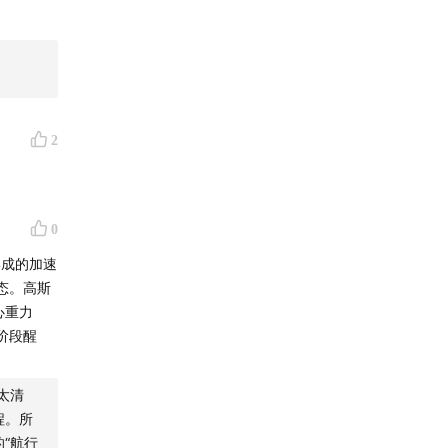
2
0
形成的加速
态。高斯
心重力
阶段醒
太清
程。所
“航行