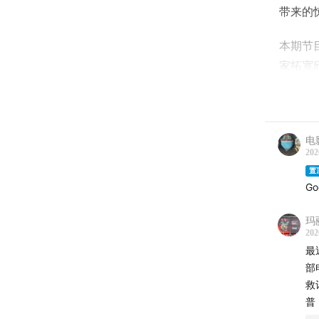
带来的
本期节
家拓宽
或者阅
另外，
友赠送
电
202
置
G
一部科
程学的
玛
多，可
202
最
04:34
橄
部
救
09:11
拯
普