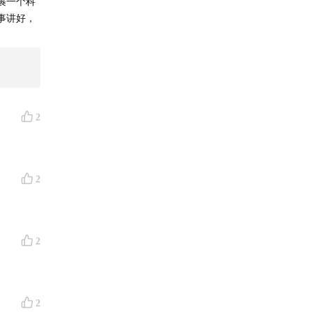
裹一个科
事讲好，
2
2
2
2