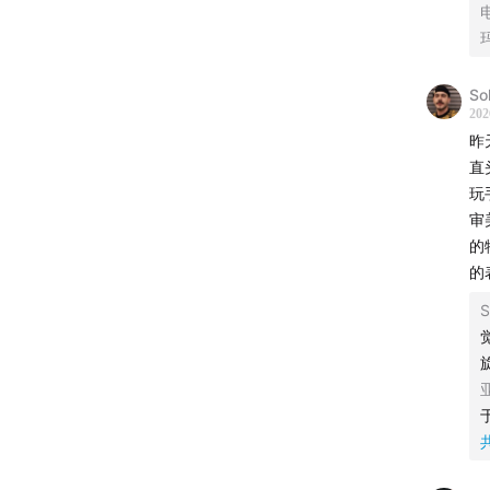
13:45
探
18:19
星
So
202
22:55
火
昨
直
27:30
安
玩
审
32:09
万
的
的
36:44
小
S
41:20
“
50:31
光