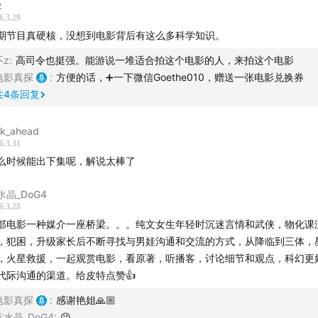
z
6.3.29
期节目真硬核，没想到电影背后有这么多科学知识。
不z
:
高司令也挺强。能游说一堆适合拍这个电影的人，来拍这个电影
电影真探
:
方便的话，➕一下微信Goethe010，赠送一张电影兑换券
共
4
条回复
ok_ahead
6.3.31
么时候能出下集呢，解说太棒了
水晶_DoG4
6.3.28
部电影一种媒介一座桥梁。。。纯文女生年轻时沉迷言情和武侠，物化课
，犯困，升级家长后不断寻找与男娃沟通和交流的方式，从降临到三体，
，火星救援，一起观赏电影，看原著，听播客，讨论细节和观点，科幻更
代际沟通的渠道。给皮特点赞👍
电影真探
:
感谢艳姐🙏🏼
蓝水晶_DoG4
:
😜