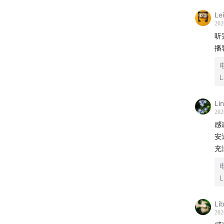
Le
202
听
播客
L
Li
202
感
安
充
L
Li
202