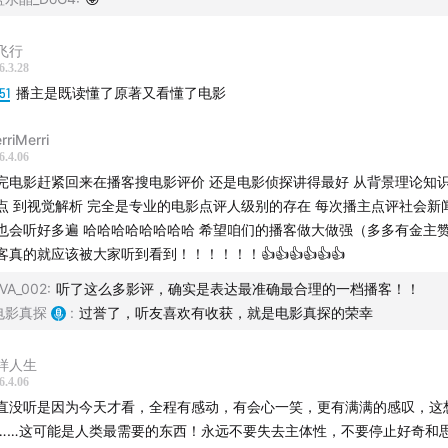
飞行
6.3.28
51
播主是既读懂了原著又看懂了电影
rriMerri
6.4.06
完电影赶紧回来在播客搜电影评价 还是电影侦探讲得最好 从背景理论知识
点 到视觉解析 完全是专业的电影点评人级别的存在 每次播主点评社会新
也会听好多遍 哈哈哈哈哈哈哈哈 希望咱们的播客做大做强（多多有金主赞
客真的就应该被大家听到看到！！！！！！👍👍👍👍👍👍
VA_002
:
听了这么多影评，确实是表达最准确最合理的一档播客！！
电影真探
:
过誉了，听友喜欢有收获，就是电影真探的荣幸
样人生
6.4.06
直没听是因为今天才看，全程有感动，有会心一笑，更有满满的感叹，这
……这可能是人类最需要的东西！永远不要失去主体性，不要停止好奇和