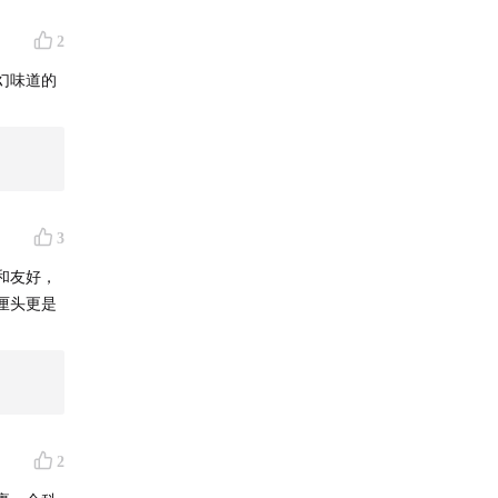
2
幻味道的
3
和友好，
厘头更是
2