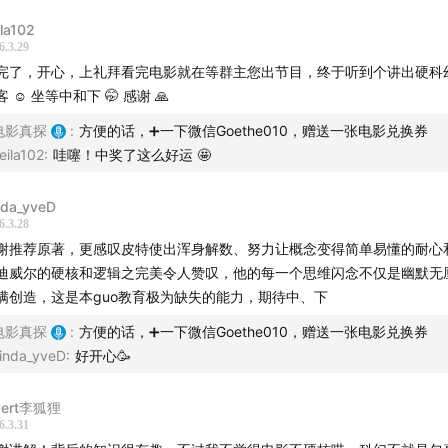
ila102
6.3.29
完了，开心，上礼拜看完电影就在等群主您出节目，终于听到个讲出硬科
 ☺️ 坐等中和下 🤭 感谢 🙏
电影真探
:
方便的话，➕一下微信Goethe010，赠送一张电影兑换券
eila102
:
哇噻！中奖了这么好运 🤩
nda_yveD
6.3.28
谢推荐原著，更感叹皮特使出浑身解数、努力让概念变得简单易懂的耐心
迪威尔的硬核和逻辑之完美令人赞叹，他的每一个思维闪念不仅是幽默无
满创造，这是本guo教育极为缺失的能力，期待中、下
电影真探
:
方便的话，➕一下微信Goethe010，赠送一张电影兑换券
inda_yveD
:
好开心🥳
bert李狐狸
6.3.31