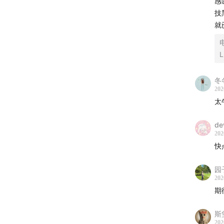
感
技
就
L
冬
202
太
de
202
快
园
202
期
斯
202