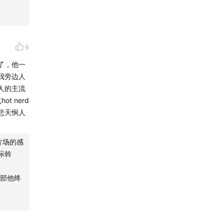
6
了，他一
我旁边人
人的主流
 nerd
悲天悯人
片场的感
际斡
部他终