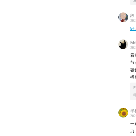
段
202
54:
Me
202
看
节
容
播
E
半
202
一
力