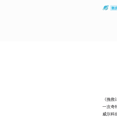
散
通
《挽救
一次奇
威尔科