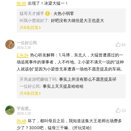
00:00
出现了！冰梁大猛一！
00:23:53
如何解释家乡
猛哥天才捕手
:
火热小弱零
00:49:09
向孩子解释死亡与离别
叫我小楚就好了
:
好吧没有大雄但是大王也是大
共
6
条回复
00:55:12
解释生命的起源
一位好公民
61
01:05:16
向老人解释AI与科技产品
2026.3.28
2:14:34
热心听友解释：1.马博，东北人，大猛曾遭遇过的一
01:21:31
长辈们的解释
场追尾事件的肇事者，人不咋地。2.小梁不满天一说的“这种
人就该创”是因为小梁曾无辜遭遇一场他不愿意提及的车祸。
01:34:08
关于一些爱好消费的解释
开局桌游吧赚钱了吗
:
事实上并没有那么不愿意提及🤣
一位好公民
:
事实上天天提及哈哈哈
01:45:26
那些难以解释的事儿
共
4
条回复
02:00:37
向别人解释自己的喜好
宇宙星_
53
2026.3.28
02:09:56
解释喜欢与爱意
04:48
坏了，都叫母后之后，我知道这集大王老师出场费多
少了？3000吧，猛母三千嘛。(开玩笑哈)
用辛夷和蝉蜕做的毛猴：