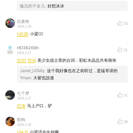
镟总的干女儿
:
好想冰冰
拉废铁
33
2026.3.28
1:47:25
小梁👍🏼
HD38268h
31
2026.3.27
37:57
37:41
美少女战士里的台词：彩虹水晶总共有骑块
史老师讲相声的照片：
Janet_U0Mq
:
这个我好像也在之前听过，是猛哥讲的
Yman
:
大翟也說過
七个梦
31
2026.3.27
27:16
马上户口，驴
鞋狗
28
2026.3.28
1:04:13
小梁适合生娃啊