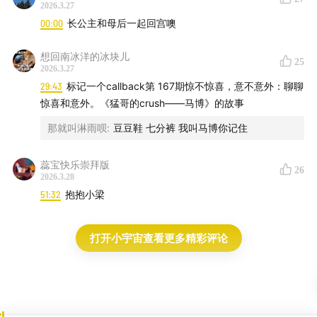
2026.3.27
00:00
长公主和母后一起回宫噢
想回南冰洋的冰块儿
25
2026.3.27
29:43
标记一个callback第 167期惊不惊喜，意不意外：聊聊
惊喜和意外。《猛哥的crush——马博》的故事
那就叫淋雨呗
:
豆豆鞋 七分裤 我叫马博你记住
🛒猛哥编著的全新套装图书《干点有意思的事：天才职业
蕊宝快乐崇拜版
26
2026.3.28
者访谈》全网开启预售！
51:32
抱抱小梁
🤔什么是干点有意思的事？是一种状态，是专注、热爱、
探索未知所带来的巨大精神满足！
打开小宇宙查看更多精彩评论
🤓什么是天才职业者？那些专注改变世界角落的平凡者就
是天才职业者！