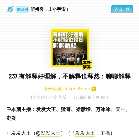
听播客，上小宇宙！
点击下载
散步时
通勤路上
237.有解释好理解，不解释也释然：聊聊解释
不开玩笑 Jokes Aside
142分钟
·
4个月前
359516
·
1261
💬
本期主播：发发大王、猛哥、梁彦增、万冰冰、天一、
史炎
发发大王（
@发发大王
）（「
发发大王
」主播）