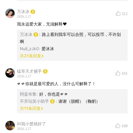
万冰冰
112
2026.3.27
我永远爱大家，无须解释❤️
万冰冰
:
路上看到我车可以合照，可以投币，不许划
啊
Null_zJk0
:
爱冰冰
共
21
条回复
猛哥天才捕手
101
2026.3.27
🗺时间轴：
🫵🫵你就是最可爱的人，没什么可解释了！
00:02:16
猛哥精心挑选的OOTD
阿蓝布鲁
:
好，你也是🫵🫵
不开玩笑小助手
:
谢谢（脱帽）（鞠躬）
00:08:03
不开玩笑痛车
共
11
条回复
00:12:19
如何向家人解释自己的职业
叫我小楚就好了
100
2026.3.27