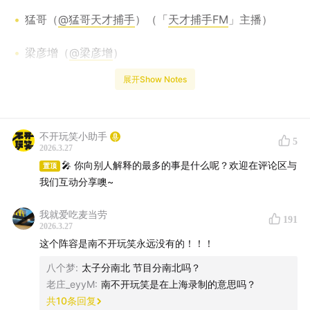
猛哥（
@猛哥天才捕手
）（「
天才捕手FM
」主播）
梁彦增（
@梁彦增
）
展开Show Notes
万冰冰（小红书：
@万冰冰
）
天一（小红书：
@天一 stand-up comedian
）
不开玩笑小助手
5
2026.3.27
史炎（
@史炎nacl
）
🎤 你向别人解释的最多的事是什么呢？欢迎在评论区与
置顶
我们互动分享噢~
本期节目几位主播聊聊「解释」，解释工作、解释家乡、
解释爱好…要解释的事儿也太多了！如何向孩子解释死
我就爱吃麦当劳
191
亡？如何向老人解释AI？好难解释清楚啊！希望大家都能
2026.3.27
有解释的能力，更有不解释的自由~
这个阵容是南不开玩笑永远没有的！！！
八个梦
:
太子分南北 节目分南北吗？
老庄_eyyM
:
南不开玩笑是在上海录制的意思吗？
共
10
条回复