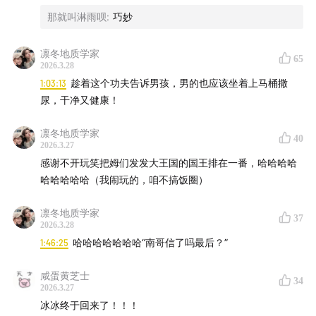
那就叫淋雨呗
:
巧妙
凛冬地质学家
65
2026.3.28
1:03:13
趁着这个功夫告诉男孩，男的也应该坐着上马桶撒
尿，干净又健康！
凛冬地质学家
40
2026.3.27
感谢不开玩笑把姆们发发大王国的国王排在一番，哈哈哈哈
哈哈哈哈哈（我闹玩的，咱不搞饭圈）
凛冬地质学家
37
2026.3.28
1:46:25
哈哈哈哈哈哈哈“南哥信了吗最后？”
咸蛋黄芝士
34
2026.3.27
冰冰终于回来了！！！