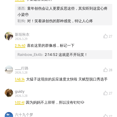
潘西
:
童年创伤会让人更爱反思这些，其实听到这蛮心疼
小梁🥹
鞋狗
:
对！笑着谈创伤的那种感觉，特让人心疼
新垣秋衣
27
2026.3.29
2:14:40
喜欢这里的群像感，标记一下
Rainbow_Ek4b
:
2:14:52 这就是不开玩笑！
____行路
28
2026.3.28
1:46:14
大猛子这现挂的反应速度太快啦 天赋型脱口秀选手
guidy
27
2026.3.28
1:02:41
因为妈妈不上班呀，所以没有钉钉🐶
六十九个梦
27