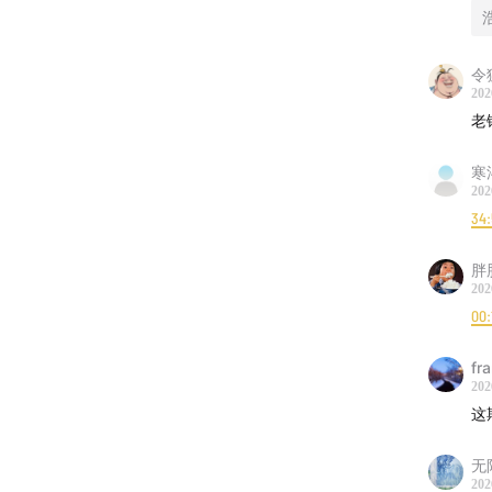
36:53
存
因为真
令
202
38:15
势
老
同样是 
市场买的
寒
202
34
39:49
回
因为数
胖
202
40:27
A
00:
经营未
fr
202
42:20
公
这
同一支
无
43:29
当
202