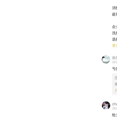
出时，
消
超
21:00
但
真正难
企
洗
21:41
爆
选
利好落
展
大
22:29
茶
南
挟
增长、
202
赢
亏
而
23:15
从
短线交
抓
硬
还是研
势
24:24
切
zh
值
202
不是大
给