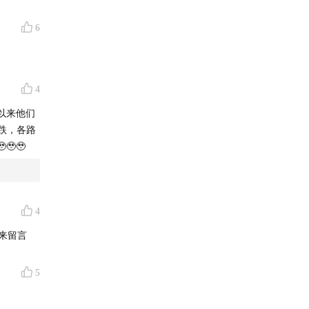
6
全球化运
4
以来他们
一跌，各路
🥹
4
来留言
扩张蓄力
5
本节目发