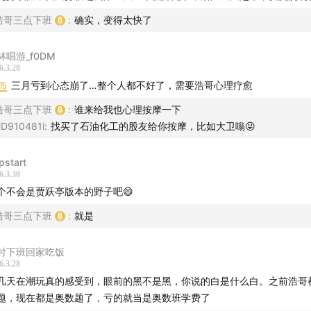
浩哥三点下班
:
确实，变得太快了
penAI、Claude、MiniMax 的竞争，说明护城河并不稳固
本低，用户可能快速切换
林唱游_f0DM
型竞赛对股东并不友好
6.3.28
15
三月亏到心态崩了…整个人都不好了，需要浩哥心理疗愈
大模型公司的交流里，反而能看到产业趋势
浩哥三点下班
:
谁来给我也心理按摩一下
TOKEN 出海、模型自我进化、能源和电价优势
D910481i
:
找买了石油化工的股友给你按摩，比如大卫嗡😜
事对估值影响很大
pstart
要抓 AI 产业链，可能还是要往更上游看
6.3.30
统升级、北美缺电、电网改造，这些都是很硬的逻辑
个不会是贾跃亭版本的野子吧😄
浩哥三点下班
:
就是
身踩坑：认知建立太晚，进去就成了最后接盘的人
市场里最真实的一课
时下班回家吃饭
6.3.28
什么这两年 AI 硬件链比软件更赚钱？
几天在潮玩真的感受到，眼前的黑不是黑，你说的白是什么白。之前浩哥
PU、光模块、PCB、存储，到光纤、光芯片，赚钱效应远强于应
题，现在都是奥数题了，亏的就当是奥数班学费了