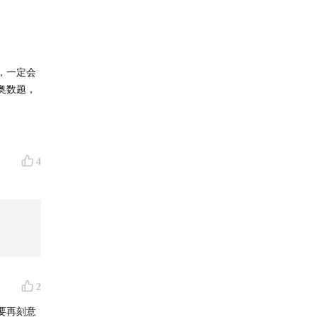
，一定会
奥数题，
上的裹
4
盘的人。
比静态估
2
要再刻意