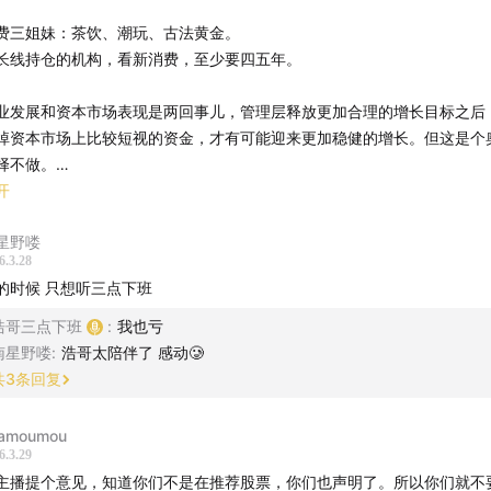
公司已连续两日强势回购~~
费三姐妹：茶饮、潮玩、古法黄金。
长线持仓的机构，看新消费，至少要四五年。
企业判断和股票操作，是两回事
的是：当理性增长取代高歌猛进后，资本市场该怎么重新定价
业发展和资本市场表现是两回事儿，管理层释放更加合理的增长目标之后
掉资本市场上比较短视的资金，才有可能迎来更加稳健的增长。但这是个
火过的公司，估值为什么最难？
择不做。
地后，为什么走势反而未必令人满意
开
模型公司：基金必配股，如果不配，万一它暴涨你跑不赢，也是某种程度
饮龙头们的业绩其实也不差
星野喽
，竞赛机制下的产物。
分红都不错，但市场怎么演绎，越来越难预判
6.3.28
家通吃，但赚到的钱又必须持续投入下一代模型训练，无限游戏。
的时候 只想听三点下班
用户的迁移成本低，护城河并不稳固。
“游资打法”回撤，重新回到价值投资
浩哥三点下班
:
我也亏
易太耗神，准确率也没有想象中那么高
 AI 产业链，要往更上游看。早点学。认知建立太晚，进去就成了最后接
南星野喽
:
浩哥太陪伴了 感动🥲
件最近两年的赚钱效应，强于软件。硬件产业链的爆发性很快。
究企业，更适合自己
共
3
条回复
能：在上行周期，天花板无限高；但下行趋势里，不知道底在哪里。势能
到 AI：从 MiniMax、智谱聊到中国大模型的全球化机会
amoumou
更重要，同样是 2 亿利润，上行公司和下行公司的估值可能差 10 倍。
6.3.29
厂附属品，而是真正从零长出来的创业公司
主播提个意见，知道你们不是在推荐股票，你们也声明了。所以你们就不