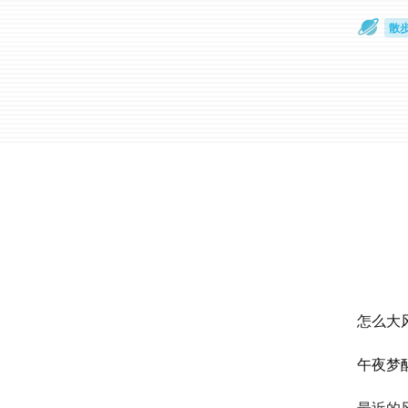
散
通
怎么大
午夜梦