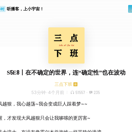
听播客，上小宇宙！
步时
勤路上
S5E8丨在不确定的世界，连“确定性”也在波动
三点下班
53分钟
·
4个月前
51557
·
235
风越狠，我心越荡~我会变成巨人踩着梦~~
醒，才发现大风越狠只会让我哆嗦的更厉害~