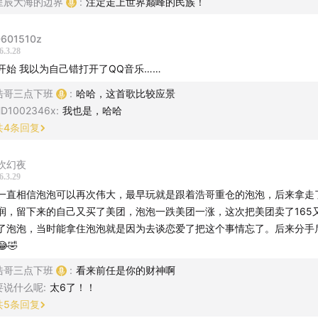
星辰大海的边界
:
注定走上世界巅峰的民族！
金消费公司到底该怎么看？
分、投机需求和真实消费需求，其实很难算清
601510z
6.3.28
键的是：能不能穿越金价周期，成为真正的长期品牌
开始 我以为自己错打开了QQ音乐……
新消费，为什么要拉长时间维度？
浩哥三点下班
:
哈哈，这首歌比较应景
D1002346x
:
我也是，哈哈
够，看管理层 track record 才重要
共
4
条回复
金更在意：管理层说过的话，后来有没有兑现
吹幻夜
到最受关注的潮玩巨头：财报其实不错，为什么股价大跌？
6.3.29
因不是业绩差，而是
高基数下的增长放缓 + 市场预期过高
一直相信泡泡可以再次伟大，最早玩就是跟着浩哥重仓的泡泡，后来拿走了
润，留下来的自己又买了美团，泡泡一跌美团一涨，这次把美团卖了165
场对潮玩公司的线性外推，可能太乐观了
了泡泡，当时能拿住泡泡就是因为去谈恋爱了把这个事情忘了。后来分手
不是 AI，也不是互联网平台，而是线下实体生意
🤣
难永远维持陡峭曲线
浩哥三点下班
:
看来前任是你的财神啊
要说什么呢
:
太6了！！
绩会才是真正的预期管理现场
共
5
条回复
给出更理性的 20% 增长目标，反而让高预期资金失望