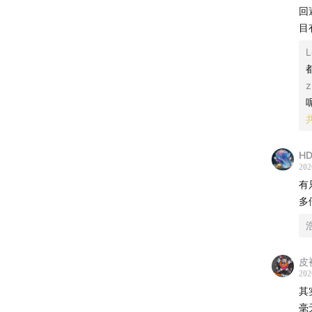
这件事
确
回
期
目
25:30
聊
公
普通散
L
外
26:42
为
z
并
因为算
但
27:01
大
对
HD
收入不
一
202
这背后
有
多
28:40
A
不是看
皮
29:42
大
202
赢家可
其
本质上
毫