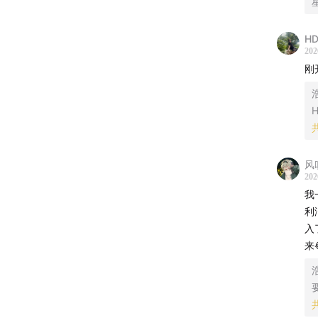
08:02
黄
量价拆
HD
202
真正关
刚
09:40
看
H
短样本不
长期资
风
11:25
聊
202
核心原
我
利
12:22
市
入
它终究
来
增长很
13:37
业
管理层