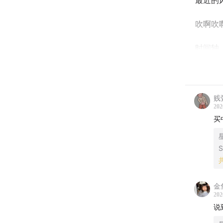
最近的
吹啊吹
时间轴
00:51
从
战争扰
贱
202
01:30
本
买
结论先
04:57
从
S
茶饮、
05:45
古
金
202
收入和
说
到底是