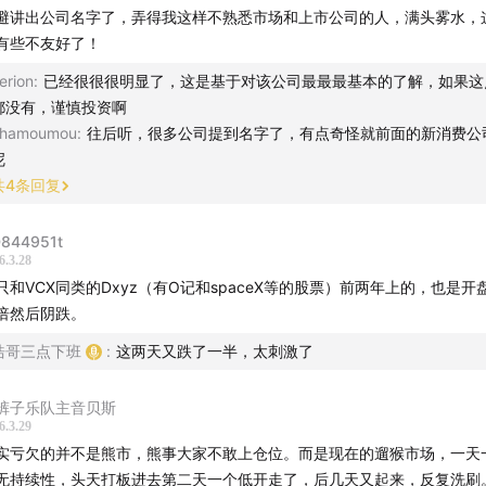
本身就很了不起
定的财报，市场反应依然不确定，因为数据只是数字，关键在于它和预期
避讲出公司名字了，弄得我这样不熟悉市场和上市公司的人，满头雾水，
差）。
有些不友好了！
到美股 AI 热潮与 VCX 这类新型基金产品
司经营没什么变化，是叙事在变化，股价就会波动。
户也能参与类风投叙事，AI 资产的想象力被推到新高度
erion
:
已经很很很明显了，这是基于对该公司最最最基本的了解，如果这
都没有，谨慎投资啊
卖大战：监管层 - 该停了。在消费非常疲弱的经济环境下，补贴看似在让
什么“看不清”的东西，反而最容易被爆炒？
hamoumou
:
往后听，很多公司提到名字了，有点奇怪就前面的新消费公
没有让道。中概互联网，可能正处在一个重要的转折点。虽然未来增速未
呢
不清账的时候，朦胧美和想象空间最大
很多悲观预期已经反映在股价里了。
共
4
条回复
模型公司现在的估值，已经脱离传统范式
于股民来说，大跌是最大的利好。因为股价下跌把所有的利空都演绎出来
844951t
高，但市值极高
个相对轻松的阶段。反而预期打满时，稍微有一点不及预期就很难受。
6.3.28
是“必配逻辑”“不买怕跑输”的竞赛机制
只和VCX同类的Dxyz（有O记和spaceX等的股票）前两年上的，也是开
倍然后阴跌。
I 的估值，可能正在被按“颠覆互联网总市值的一部分”来拍
浩哥三点下班
:
这两天又跌了一半，太刺激了
当前利润，而是在赌它未来能吃掉多大的蛋糕
裤子乐队主音贝斯
模型是一个很有想象力，也很残酷的行业
6.3.29
能通吃，但赚到的钱又必须持续投入下一代模型训练
实亏欠的并不是熊市，熊事大家不敢上仓位。而是现在的遛猴市场，一天
是一场没有终点的无限游戏
无持续性，头天打板进去第二天一个低开走了，后几天又起来，反复洗刷