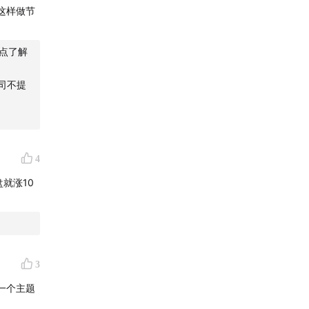
相比（预
这样做节
点了解
利，其实
司不提
必清晰，
之后，是
4
盘就涨10
3
一个主题
。