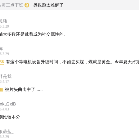
浩哥三点下班
:
奥数题太难解了
储这一波，是“明牌机会”但依然很难上车
正难的不是看懂逻辑，而是克服对高位的恐惧
狐玮
6.3.29
能比静态估值更重要
铺大多数还是戴着成为社交属性的。
2 亿利润，上行公司和下行公司的估值可能差 10 倍
不是“利润”，是“方向”和“加速度”
淬
6.3.29
:56
有这个等电机设备升级时间，不如去买煤，煤就是黄金。今年夏天肯
到主题：财报明明是确定的，为什么市场反应依然不确定？
据只是数据，关键在于它和预期相比，是超了，还是低了
胖是我
6.4.17
I 应用公司也一样
16
被片头曲击中了……
必变差，但叙事变化、市场口味变化，股价就能剧烈摆动
ank_QxiB
6.4.03
司基本面一天不会变，但市场态度一天可以变很多次
期比较本分
股票，上午还是“务实团队”，下午就变成“让人失望”
限蔚蓝_
天市场另一条重要线索：外卖大战可能迎来转折
6.3.29