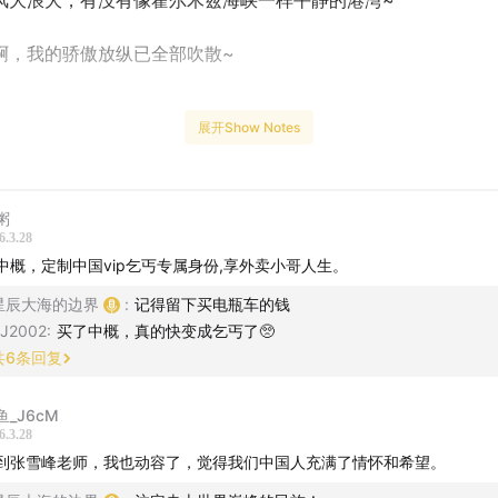
风大浪大，有没有像霍尔木兹海峡一样平静的港湾~
啊，我的骄傲放纵已全部吹散~
展开Show Notes
最近市场的“冰火两重天”聊起
动、科技热潮、油价波动，市场情绪依然剧烈摇摆
粥
6.3.28
期主题：在不确定的时代，还有什么是确定的？
中概，定制中国vip乞丐专属身份,享外卖小哥人生。
抛出来：
已经发生的事
，比如年报，似乎是最接近“确定性”的东
星辰大海的边界
:
记得留下买电瓶车的钱
年报季切入，先看“新消费三姐妹”
J2002
:
买了中概，真的快变成乞丐了🥺
共
6
条回复
潮玩、古法黄金，都是过去一年资本市场和线下经营里最亮眼的
法黄金：这到底是周期股，还是成长股？
鱼_J6cM
6.3.28
利润高增长背后，市场真正分歧的是：
到张雪峰老师，我也动容了，觉得我们中国人充满了情怀和希望。
吃到了金价上涨，还是品牌力、审美和心智真的成立了