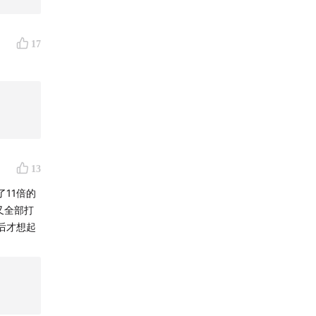
17
13
11倍的
又全部打
后才想起