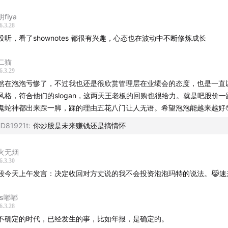
fiya
什么说“务实的低指引”未必是坏事？
6.3.28
卫星、拉高市场胃口，不如把节奏降下来，补团队、补组织、补
没听，看了shownotes 都很有兴趣，心态也在波动中不断修炼成长
二猫
6.3.29
店不是坏事，可能恰恰是主动优化
然在泡泡亏惨了，不过我也还是很欣赏管理层在业绩会的态度，也是一直
做整理，比逆风时被迫调整要健康得多
风格，符合他们的slogan，这两天王老板的回购也很给力。就是吧股价
鬼蛇神都出来踩一脚，踩的理由五花八门让人无语。希望泡泡能越来越好🥹
个重要观察：不止一个超级 IP 在增长
D81921t
:
你炒股是未来赚钱还是搞情怀
爆款，其他 IP 也在稳步增长
它可能不是“一阵风”的爆品逻辑，而是平台型能力在形成
火无烟
6.3.30
外增长阶段性放缓，要怎么看？
段今天上午发言：决定收回对方丈说的我不会投资泡泡玛特的说法。😹速
据会扰动情绪，但从经营视角看，海外盘整也可能是在为下一轮
ss嘟嘟
什么会对这家公司“有感情”？
6.3.28
不确定的时代，已经发生的事，比如年报，是确定的。
出海到品牌出海，这家公司承载的是更高势能的品牌想象--截止