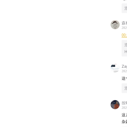
31:14
O
迁移成
森
这让模
202
00:
31:56
从
比如 
H
这些叙
Za
33:19
真
202
电力系
这
34:42
亲
这也是
按
202
35:13
为
这
从 G
杂