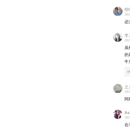
明明
14:34
为
202
与其放
还
营能力
李
202
16:20
关
虽
顺风时
的
牛
17:31
一
H
除了头部
这说明
之
202
19:00
海
阿
短期数
A
20:13
为
202
在
从产品