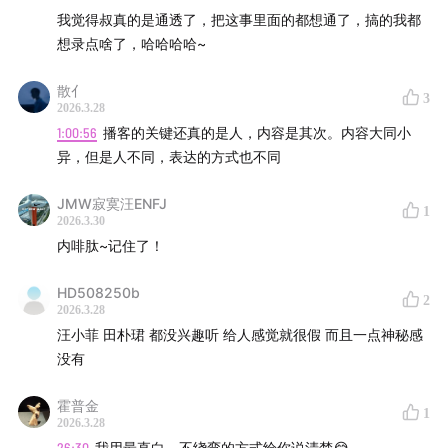
我觉得叔真的是通透了，把这事里面的都想通了，搞的我都
26:12
成为播客界的话题人物：掌握跟随与流行的技巧
想录点啥了，哈哈哈哈~
31:26
如何在播客中找到自己的声音，建立真正的连接？
散亻
3
2026.3.28
36:41
喜欢的播客：人设与真实生活的统一人格吸引力
1:00:56
播客的关键还真的是人，内容是其次。内容大同小
异，但是人不同，表达的方式也不同
41:54
如何在播客中平衡流量与话题关注度？挑战与策略探
讨
JMW寂寞汪ENFJ
1
2026.3.30
内啡肽~记住了！
47:11
女性视角的电影影评：挑战主流播客平台的独立精神
HD508250b
52:25
播客：一个珍贵而治愈的形式，让你重新认识一个
2
2026.3.28
人！
汪小菲 田朴珺 都没兴趣听 给人感觉就很假 而且一点神秘感
没有
57:39
真实、淋漓尽致的表达：播客带来的黄金生命体验
霍普金
1
/Staff
2026.3.28
26:30
我用最直白、不绕弯的方式给你说清楚😂