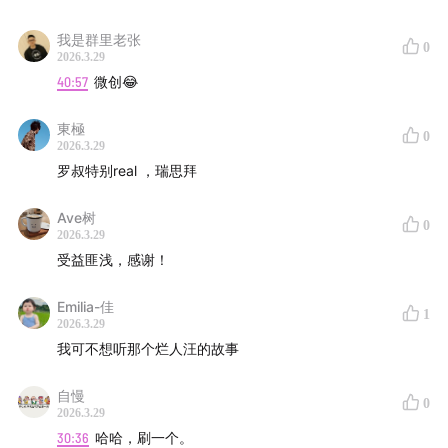
我是群里老张
0
2026.3.29
40:57
微创😂
東極
0
2026.3.29
罗叔特别real ，瑞思拜
Ave树
0
2026.3.29
受益匪浅，感谢！
Emilia-佳
1
2026.3.29
我可不想听那个烂人汪的故事
自慢
0
2026.3.29
30:36
哈哈，刷一个。