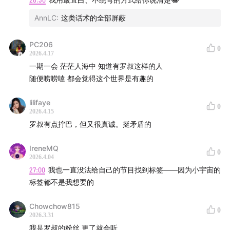
主播 | 罗叔、大武、羊行
AnnLC
:
这类话术的全部屏蔽
制作 | 罗叔
PC206
0
2026.4.17
文案 | 燃烧吧罗叔
一期一会 茫茫人海中 知道有罗叔这样的人
随便唠唠嗑 都会觉得这个世界是有趣的
后期 | FirePod莎莎
lilifaye
0
日程 | 腿哥
2026.4.15
罗叔有点拧巴，但又很真诚。挺矛盾的
/BGM List
IreneMQ
0
片头：念念
2026.4.04
27:00
我也一直没法给自己的节目找到标签——因为小宇宙的
标签都不是我想要的
Chowchow815
/Contact
0
2026.3.31
我是罗叔的粉丝 更了就会听