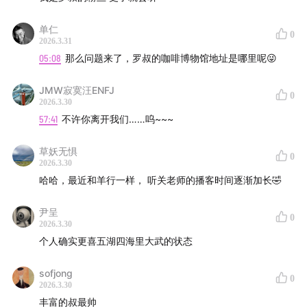
新浪微博：@燃烧吧罗叔
单仁
抖音：燃烧吧罗叔
0
2026.3.31
05:08
那么问题来了，罗叔的咖啡博物馆地址是哪里呢😜
公众号：头号玩家toGo
JMW寂寞汪ENFJ
0
合作微信： luoyoucai
2026.3.30
57:41
不许你离开我们……呜~~~
听众群：添加微信luoyoucai，或扫描下方二维码，跟我
草妖无惧
们一起聊天～
0
2026.3.30
哈哈，最近和羊行一样， 听关老师的播客时间逐渐加长🤣
尹呈
0
2026.3.30
个人确实更喜五湖四海里大武的状态
sofjong
0
2026.3.30
丰富的叔最帅