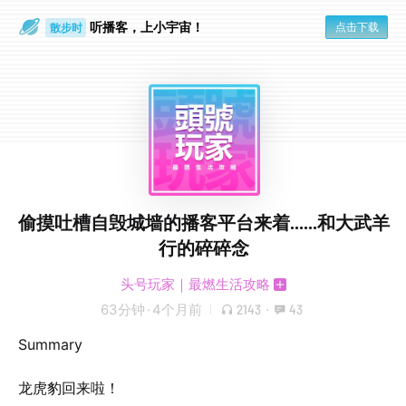
听播客，上小宇宙！
点击下载
散步时
通勤路上
偷摸吐槽自毁城墙的播客平台来着......和大武羊
行的碎碎念
头号玩家｜最燃生活攻略
63分钟
·
4个月前
2143
·
43
Summary
龙虎豹回来啦！