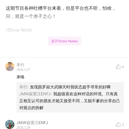
这期节目各种吐槽平台来着，但是平台也不听，怕啥，
问，就是一个赤子之心！
/Show Note
展开Show Notes
02:00
播客两周年庆典：分享心路历程和好玩的故事！
05:13
沟通的限制与传播的需求：如何平衡播客节目中的
羊行
挑战？
4
2026.3.27
来咯
10:26
从网上红人到创业者的转变：王宁的成功之路解读
羊行
:
发现跟罗叔大武聊天时我状态超乎寻常的好啊
15:39
女性帆船运动员的环球大航海之旅：探寻帆船运动的
JMW寂寞汪ENFJ
:
我超级喜欢这种对话的环境。只有真
正相互认可的朋友才能又接受不同，又能不爹的分享自己
魅力！
对观点的拆解
20:56
探索播客世界的奇妙之旅：从快手到小红书，找到
JMW寂寞汪ENFJ
自己的声音与快乐
2
2026.3.30