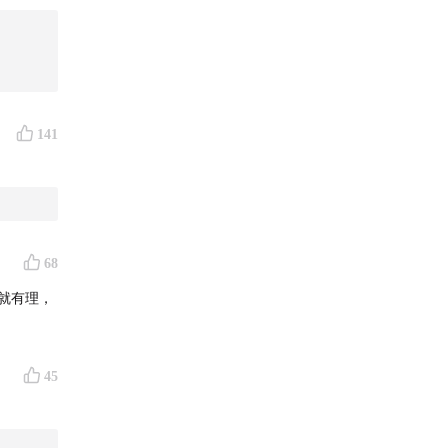
141
友可以
68
你拉入群
就有理，
45