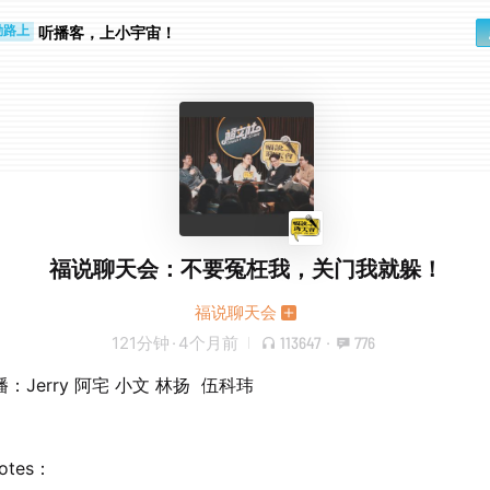
听播客，上小宇宙！
勤路上
睛好累
福说聊天会：不要冤枉我，关门我就躲！
福说聊天会
121分钟
·
4个月前
113647
·
776
：Jerry 阿宅 小文 林扬 伍科玮
notes：