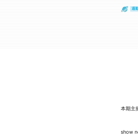
通
眼
本期主播
show 