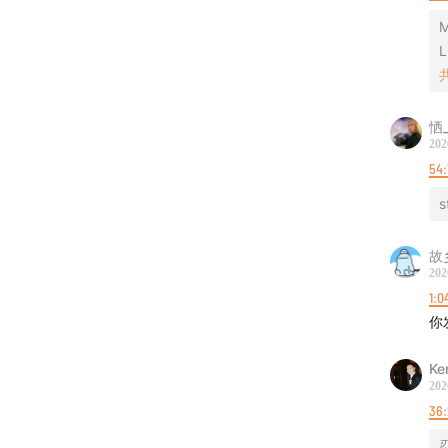
L
恓_
202
参与线
54:
微信公
s
凭借三
故
202
听友群
1:0
聊
你
微博/
Ke
202
将会发
36