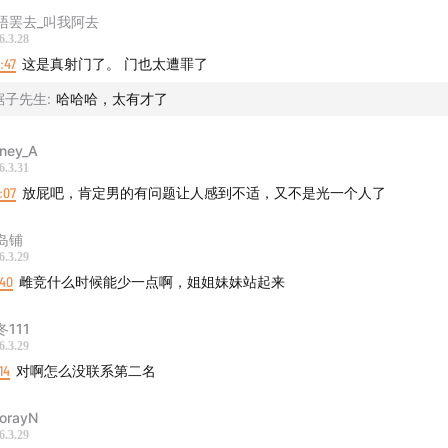
唔罢去_叫我阿去
6.3.28
0:47
这是真射门了。 门也太遭罪了
锯子先生
:
哈哈哈，太有才了
ney_A
6.3.31
9:07
放屁吧，肯定男的有问题让人感到不适，又不是光一个人了
岛铺
6.3.29
:40
雌竞什么时候能少一点啊，姐姐妹妹站起来
冬111
6.3.29
14
对啊怎么没联系第二名
orayN
6.3.29