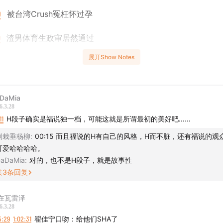
0
被台湾Crush冤枉怀过孕
9
渣男体育生政审居然通过
展开Show Notes
2
身体不太好的林局
劲爆造谣环节
DaMia
6.3.28
差点放过看黄的小孩儿
11
H段子确实是福说独一档，可能这就是所谓最初的美好吧……
倒栽垂杨柳
:
00:15 而且福说的H有自己的风格，H而不脏，还有福说的观
可爱哈哈哈哈。
erdes - A-O-K
aDaMia
:
对的，也不是H段子，就是故事性
共
3
条回复
o Sheldrake - Wriggle
在瓦雷泽
6.3.28
5:29
1:02:31
翟佳宁口吻：给他们SHA了