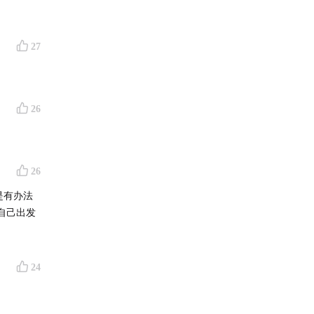
27
26
26
是有办法
自己出发
24