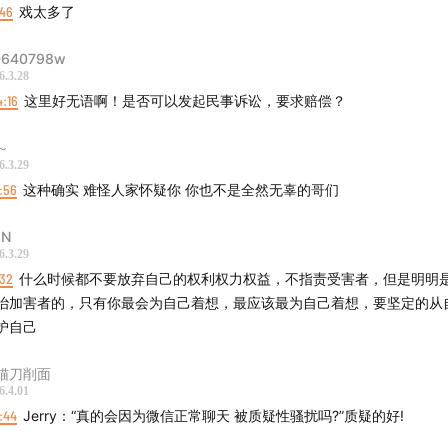
:46
戏太多了
640798w
6.3.28
4:16
这里好无语啊！是否可以发起民事诉讼，要求赔偿？
～
6.3.29
9:56
这种确实 难怪人家怀疑你 你也不是全然无辜的哥们
3N
6.3.29
:32
什么时候都不要放弃自己的权利权力权益，不指责受害者，但是明明
治加害者的，只有你最会为自己着想，最应该最为自己着想，要坚定的从
护自己
猫刀削面
6.4.01
9:44
Jerry：“真的会因为微信正常聊天 被质疑性骚扰吗?”质疑的好!