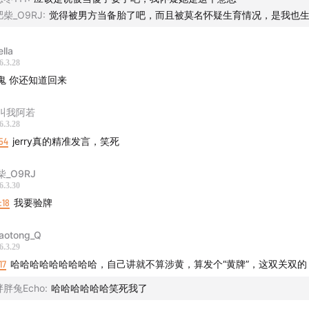
肥柴_O9RJ
:
觉得被男方当备胎了吧，而且被莫名怀疑生育情况，是我也
lla
6.3.28
鬼 你还知道回来
叫我阿若
6.3.28
54
jerry真的精准发言，笑死
柴_O9RJ
6.3.30
:18
我要验牌
aotong_Q
6.3.29
17
哈哈哈哈哈哈哈哈哈，自己讲就不算涉黄，算发个“黄牌”，这双关双的
胖胖兔Echo
:
哈哈哈哈哈哈笑死我了