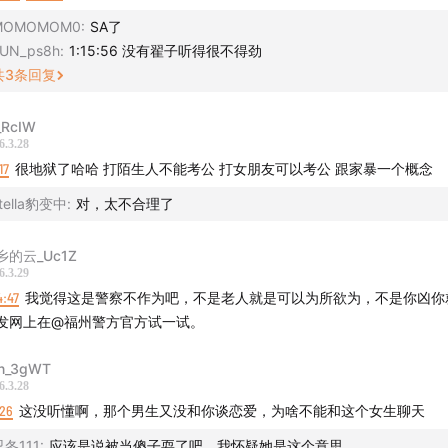
MOMOMOM0
:
SA了
UN_ps8h
:
1:15:56 没有翟子听得很不得劲
共
3
条回复
RcIW
6.3.28
下录制：
17
很地狱了哈哈 打陌生人不能考公 打女朋友可以考公 跟家暴一个概念
众号【福立社喜剧】 将定期发布聊天会相关信息；福州以外的听
tella豹变中
:
对，太不合理了
天内交通凭证免投稿直接入场。
乡的云_Uc1Z
6.3.29
：添加客服微信Comedystore，备注聊天会听众，小助手会帮
4:47
我觉得这是警察不作为吧，不是老人就是可以为所欲为，不是你凶你
发网上在@福州警方官方试一试。
小红书/抖音：@福立社喜剧 及小红书：@福立社情报站
n_3gWT
6.3.28
布现场精彩视频片段
:26
这没听懂啊，那个男生又没和你谈恋爱，为啥不能和这个女生聊天
忍冬111
:
应该是说被当傻子耍了吧，我怀疑她是这个意思