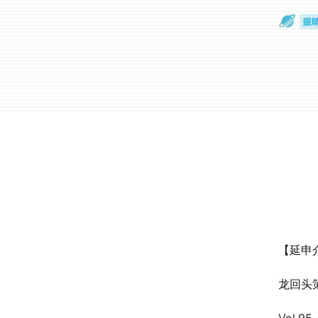
眼
一
【延申
龙回头