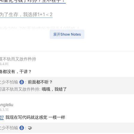
95 AI量化亏钱了咋办？主不在乎！
94 为了生存，我选择1+1＜2
91 年化20% 7年无败绩的龙回头1.0策略！
展开Show Notes
93 量化一日，地上一年：我用 AI 破解交易的迷雾
发思路：
谋不轨而又故作矜持
6.4.01
.0
略都没有，干讲？
文少不怕输
:
前面都不听？
.0
图谋不轨而又故作矜持
:
哦哦，我错了
关文章：
ngleliu
6.3.31
做量化真爽...
37
我现在写代码就这感觉 一模一样
文少不怕输
:
🤝
头1.1操作手册