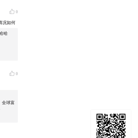
0
情况如何
哈哈
0
一生也绕
寻找答案
，全球富
？