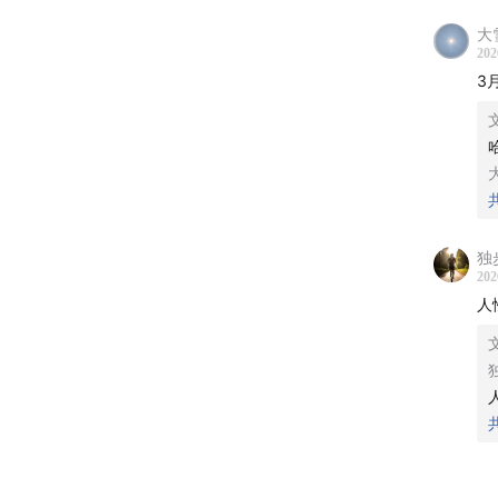
3.龙回
大
202
3
4.龙
5.龙回
6.日收
【我们
独
202
「满仓
人
不不开
~