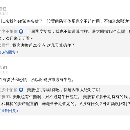
头1.1 好心态需要被设计
雪怪
6.3.30
月以来我的etf策略失效了，设置的防守体系完全不起作用，不知道您那边
回头 交易机会示意图
文少不怕输
:
下周季度复盘，我也不知道算咋样。最大回撤13个点呢，
头1.3 年化21%（10年）
哈，欢迎来听听看～
大雪怪
:
我这边接近20个点 这几天算稳住了
益率8%，运气+实力。
共
6
条回复
是谁】
步91
6.3.30
以后」是一档泛财经类播客节目。投资理财是绝大多数人，终其
性有贪婪和恐惧，所以融资股市必有牛熊。
的问题。我们秉承“真投资、真感受、真分享”的理念，和你一起
文少不怕输
:
美股也可以融资吧，你这因果太绝对了哦
独步91
:
美股也有牛熊啊，只不过是牛长熊短。 美股有许多长期持有的钱
人和机构的资产配置的，养老金长期锁定的。 A股有什么？外汇额度限制
共
4
条回复