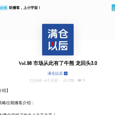
听播客，上小宇宙！
睛好累
个人
Vol.98 市场从此有了牛熊 龙回头3.0
满仓以后
23分钟
·
4个月前
1770
·
17
介绍】
策略往期播客介绍：