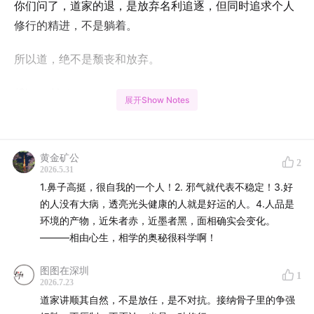
你们问了，道家的退，是放弃名利追逐，但同时追求个人
修行的精进，不是躺着。
所以道，绝不是颓丧和放弃。
/Show Note
展开Show Notes
02:00
相由心生？揭秘面相与个人命运的密切关系
黄金矿公
04:01
看人不只是看外表，面相中的气质与行走路的知识
2
2026.5.31
揭示人的状态。
1.鼻子高挺，很自我的一个人！2. 邪气就代表不稳定！3.好
的人没有大病，透亮光头健康的人就是好运的人。4.人品是
06:10
从额头到下巴：揭秘面相学中的关键部位和运势密
环境的产物，近朱者赤，近墨者黑，面相确实会变化。
码
———相由心生，相学的奥秘很科学啊！
09:16
了解面相学：从面部特征看人的性格和命运
图图在深圳
1
2026.7.23
12:21
如何看人？通过面相了解人的性格和人品
道家讲顺其自然，不是放任，是不对抗。接纳骨子里的争强