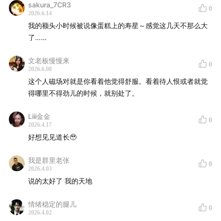
sakura_7CR3
0
公众号：头号玩家toGo
2026.6.14
我的额头小时候被说像蛋糕上的寿星～感觉这几天不那么大
合作微信： luoyoucai
了……
文老板慢慢来
0
2026.6.08
这个人磁场对就是你看着他觉得舒服。看着待人恨或者就觉
得哪里不得劲儿的时候，就别处了。
Liii金金
0
2026.4.17
好想见见道长🥹
我是群里老张
0
2026.4.03
说的太好了 我的天地
情绪稳定的腿儿
0
2026.4.02