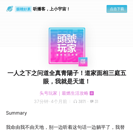
通勤路上
眼睛好累
听播客，上小宇宙！
点击下载
一人之下之问道全真青陽子！道家面相三庭五
眼，我就是天道！
头号玩家｜最燃生活攻略
37分钟
·
4个月前
3871
·
31
Summary
我命由我不由天地，别一边听着这句话一边躺平了，我替