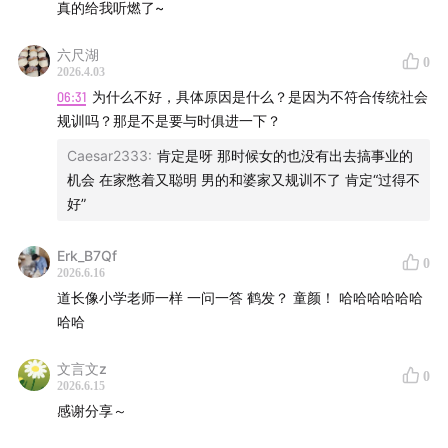
真的给我听燃了~
制作 | 罗叔
六尺湖
0
2026.4.03
文案 | 燃烧吧罗叔
06:31
为什么不好，具体原因是什么？是因为不符合传统社会
规训吗？那是不是要与时俱进一下？
后期 | FirePod莎莎
Caesar2333
:
肯定是呀 那时候女的也没有出去搞事业的
机会 在家憋着又聪明 男的和婆家又规训不了 肯定“过得不
日程 | 腿哥
好”
/BGM List
Erk_B7Qf
0
2026.6.16
片头：念念
道长像小学老师一样 一问一答 鹤发？ 童颜！ 哈哈哈哈哈哈
哈哈
/Contact
文言文z
新浪微博：@燃烧吧罗叔
0
2026.6.15
感谢分享～
抖音：燃烧吧罗叔