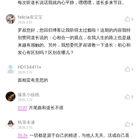
每次听道长说话我就内心平静，嘿嘿嘿，道长多来节目。
felicia蚕宝宝
0
2026.4.01
罗叔您好，您回归博客让我听得太过瘾啦！这期的内容我特
别赞同道长说的：心相合一的观点，在我人生的路上也是越
来越有感触的。另外，我想委托罗叔请教一下道长：初心和
发心有区别吗？区别在哪儿？
HD134411x
1
2026.3.31
面相蛮有意思的
爆浆小核桃
0
2026.3.31
37:07
片尾曲和道长不搭
執筆未遂
0
2026.3.31
35:34
一切都是源于自己的精进，与他人无关。活成自己喜