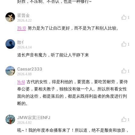
好胜，不压制、不否认，也是一种修行~
15:26
透过眼睛看透人的心理活动：相由心生的智慧
霍普金
1
2026.4.22
18:34
吸引力与气场：探索男女关系中的甜言蜜语和仙风
35:13
努力是为了让自己更好，而不是为了和别人比较。
道骨的影响。
散亻
1
21:39
整容对运势的影响：相由心生还是人心变化的体现？
2026.4.14
道长声音有魔力，听了能让人平静下来
24:42
医美与传统相学：相互关系与不确定性探索
Caesar2333
1
27:51
投资者的心态变化：从怨念到欢喜的心路历程
2026.4.08
14:41
古代的女性，得是利他的，要贤惠，要吃苦耐劳，要侍
30:56
奉公婆，要相夫教子，独独没有做一个人。所以所有看女性
从抗争到洒脱：道家的人生观与年轻人的矛盾
面向的这些，都是落后的，都是从既得利益者的角度进行判
34:02
断的。
不争不抗争，但努力奋进的光明大道
JMW寂寞汪ENFJ
/Staff
1
2026.4.02
吼~！我的年度本命播客来了！所以道，绝不是颓丧和放弃，
主播 | 罗叔、青陽子道长