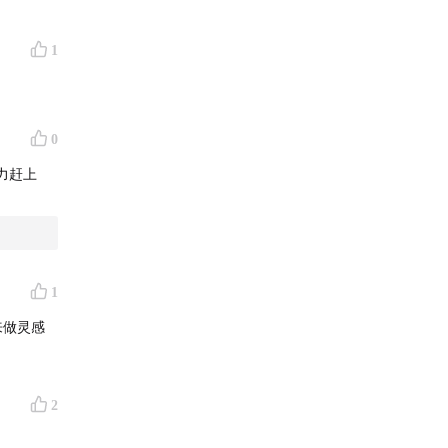
1
0
力赶上
1
来做灵感
2