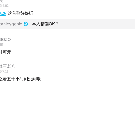
茂
6.4.02
9:25
这首歌好好听
tanleygenic
:
本人精选OK？
_36ZO
天前
娃可爱
牌王老八
6.7.11
么看五十小时到没到哦
el涂鸦年画娃娃