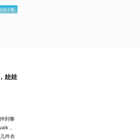
点击下载
作，娃娃
相伴到黎
alk，
十几件衣