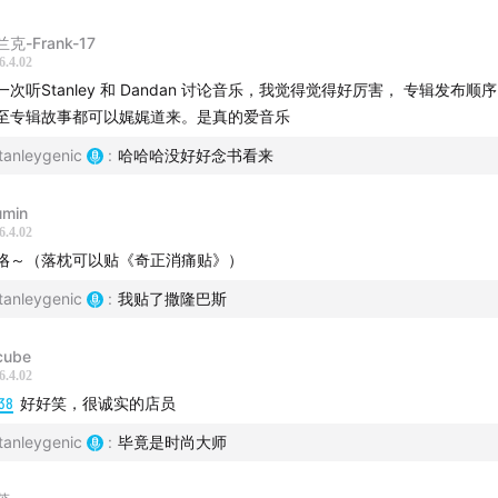
克-Frank-17
6.4.02
一次听Stanley 和 Dandan 讨论音乐，我觉得觉得好厉害， 专辑发布顺
至专辑故事都可以娓娓道来。是真的爱音乐
tanleygenic
:
哈哈哈没好好念书看来
umin
6.4.02
咯～（落枕可以贴《奇正消痛贴》）
tanleygenic
:
我贴了撒隆巴斯
ube
6.4.02
38
好好笑，很诚实的店员
tanleygenic
:
毕竟是时尚大师