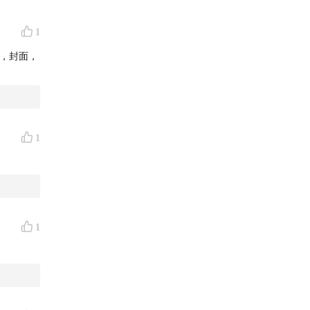
1
序，封面，
1
1