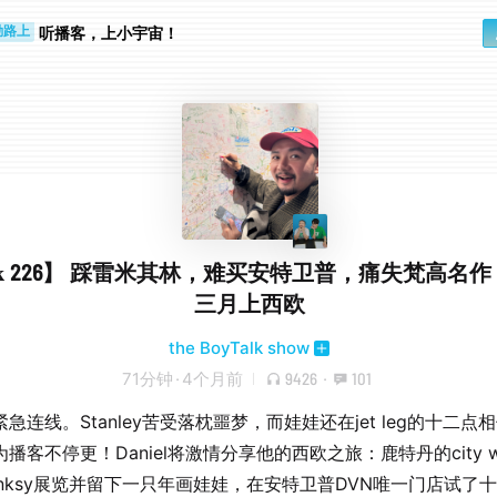
步时
勤路上
听播客，上小宇宙！
lk 226】 踩雷米其林，难买安特卫普，痛失梵高名
三月上西欧
the BoyTalk show
71分钟
·
4个月前
9426
·
101
急连线。Stanley苦受落枕噩梦，而娃娃还在jet leg的十二点
播客不停更！Daniel将激情分享他的西欧之旅：鹿特丹的city w
anksy展览并留下一只年画娃娃，在安特卫普DVN唯一门店试了