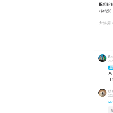
服但纷
很精彩，ar
方块屋 C
Bo
202
置
系
【T
嘻
202
46
B