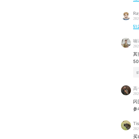
Ra
202
51:
喃
202
其
50
s
高
202
闪
参
Bank
Ti
202
买