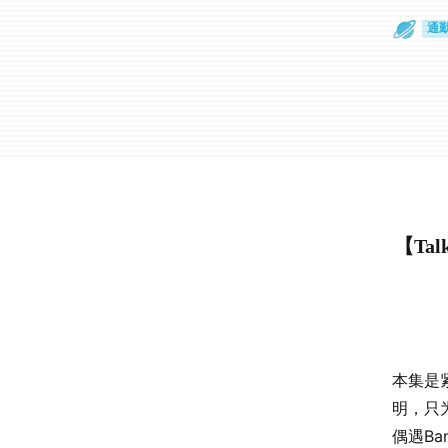
散
通
【Ta
本集是紧
明，只为
偶遇B