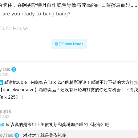
纷卡住，在阿姆斯特丹自作聪明导致与梵高的向日葵擦肩而过……
e you ready to bang bang?
ube House
展开Show Notes
yTalk
6.4.01
感谢frouble，M鑫智在Talk 224的精彩评论！感谢不过不错的大方打
顶
【danielwearsdvn】领取奖品！还没有评论与打赏的你还有机会！下周
alk 225】！
嘻啾咪
6.4.02
:58
应该说的是浪姐上美依礼芽和龚琳娜合唱的《花海》吧
oyTalk
:
对对对！就是美依礼芽