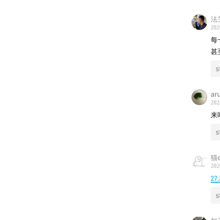
法兰
202
每
甚
s
ar
202
来
s
猫c
202
27:
s