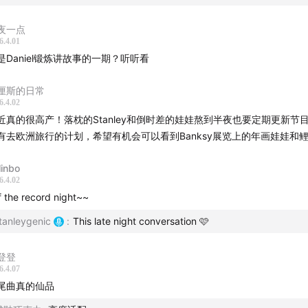
夜一点
6.4.01
是Daniel锻炼讲故事的一期？听听看
厘斯的日常
6.4.02
近真的很高产！落枕的Stanley和倒时差的娃娃熬到半夜也要定期更新节
有去欧洲旅行的计划，希望有机会可以看到Banksy展览上的年画娃娃和
linbo
6.4.02
f the record night~~
tanleygenic
:
This late night conversation 🩷
登登
6.4.07
尾曲真的仙品