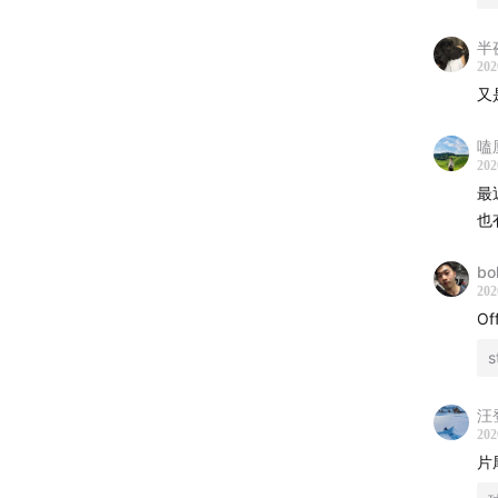
半
202
又
嗑
202
最
也
bo
202
Of
s
汪
202
片