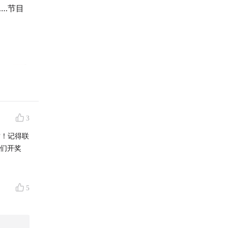
…节目
3
赏！记得联
我们开奖
5