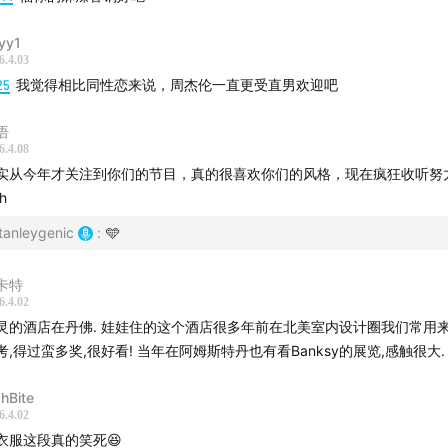
yy1
6.4.03
25
我觉得相比同性恋来说，周杰伦一直更受直男欢迎吧
语
6.4.08
实从今年才关注到你们的节目，真的很喜欢你们的风格，现在疯狂收听努
h
tanleygenic
:
🩵
卡特
6.4.02
灵的酒店在丹佛. 娃娃住的这个酒店很多年前在北美室内设计圈我们常用
考,得过蛮多奖,很好看! 当年在阿姆斯特丹也有看Banksy的展览,感触很大.
sy《女孩与气球》事件
shBite
6.4.02
衣服这段真的笑死😆