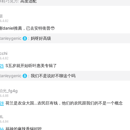
球鞋巧克力
:
高度适配
rkthal
烟
6.4.02
謝daniel推薦，已去安特衛普🥹
tanleygenic
:
妈呀好高级
cchi
6.4.02
:25
S五岁就开始听叶惠美专辑了
tanleygenic
:
我们不是说好不聊这个吗
珀光_fg4g
6.4.08
:28
荷兰是农业大国…农民巨有钱，他们的农民跟我们的不是一个概念
tL
6.4.04
:44
福禄的麻辣香锅好吃