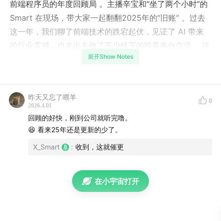
前端程序员的年度回顾局 。主播辛宝和“坐了两个小时”的
Smart 在现场，带大家一起翻翻2025年的“旧账” 。过去
这一年，我们聊了前端技术的跌宕起伏，见证了 AI 带来
的行业震撼，也走出去做了不少线下的跨界串台交流 。这
展开Show Notes
不仅是节目的盘点，也是咱们打工人的年度记忆 。当然，
面对已经到来的2026年，我们也有了新的期待，特别是如
何深度融合 AI 工具流来彻底解放生产力 。
昨天又忘了喂羊
0
2026.4.01
另外，从第90期节目开始，我们WebWorker要启动一个
回顾的好快，刚到公司就听完噜。
「100期专属子线程任务」每期藏一条「指令字符」，就
😆 看来25年还是更新的少了。
像Worker后台线程一样，悄悄运行，不影响正常收听。等
X_Smart
:
收到，这就催更
100期集齐所有字符，拼出完整的「核心指令码」，前N位
私信给我的听友，就能解锁我们100期的限定奖励。做个
细心的Worker，找到所有指令吧!
在小宇宙打开