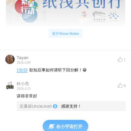
展开Show Notes
节目内容参考笔记
司马氏在曹魏时期的政治布局
Tayan
1
2026.4.09
1:10:03
欲知后事如何请听下回分解！😁
科小亮
0
2026.4.15
讲得非常好
左薯叔UncleJosh
:
感谢支持！
在小宇宙打开