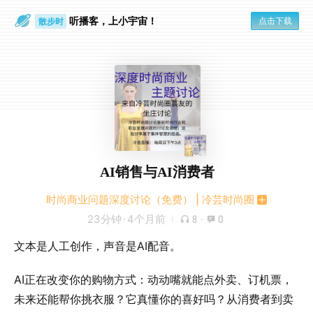
听播客，上小宇宙！
点击下载
散步时
通勤路上
AI销售与AI消费者
时尚商业问题深度讨论（免费） | 冷芸时尚圈
23分钟
·
4个月前
8
·
0
文本是人工创作，声音是AI配音。
AI正在改变你的购物方式：动动嘴就能点外卖、订机票，
未来还能帮你挑衣服？它真懂你的喜好吗？从消费者到卖