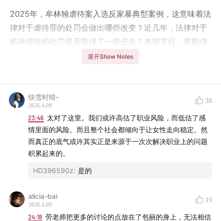
2025年，牟林翰虐待案入选反家暴典型案例，这意味着法
律对于虐待罪的处罚会做出哪些改变？近几年，法律对于
精神虐待的处罚是否取得了一些进步？本期节目，将围绕
牟林翰虐待案展开，详细讨论法律对于亲密关系中的精神
展开Show Notes
虐待的规制方式。
👀 收听提示
快雪时晴-
38
2026.4.09
牟林翰虐待案
23:46
太对了这里。我们或许高估了职业风险，而低估了感
情里面的风险。而且整个社会都倾向于让女性走向稳定。然
01:11
应该取消“家暴”这个概念吗？
而真正的底气或许其实正是来源于一次次解决职业上的问题
积累起来的。
02:46
虐待罪和故意伤害罪的区别
HD396590z
:
是的
05:32
牟林翰虐待案的基本案情
alicia-bai
19
2026.4.09
11:36
法律上的突破性
24:18
劳老师把更多的讨论的点放在了包丽的身上，无法相信