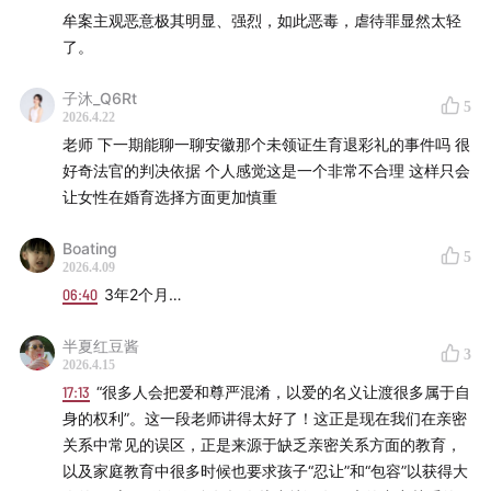
牟案主观恶意极其明显、强烈，如此恶毒，虐待罪显然太轻
🙋 欢迎互动
了。
劳东燕微博
子沐_Q6Rt
5
2026.4.22
看理想微博
老师 下一期能聊一聊安徽那个未领证生育退彩礼的事件吗 很
好奇法官的判决依据 个人感觉这是一个非常不合理 这样只会
商业合作：bd@vistopia.com.cn
让女性在婚育选择方面更加慎重
本期节目已经在看理想、小宇宙、苹果播客、网易云音
Boating
5
乐、喜马拉雅同步上线啦！欢迎大家订阅收听🎧
2026.4.09
06:40
3年2个月…
半夏红豆酱
3
2026.4.15
17:13
“很多人会把爱和尊严混淆，以爱的名义让渡很多属于自
身的权利”。这一段老师讲得太好了！这正是现在我们在亲密
关系中常见的误区，正是来源于缺乏亲密关系方面的教育，
以及家庭教育中很多时候也要求孩子“忍让”和“包容”以获得大