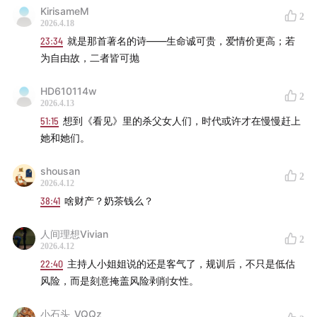
KirisameM
2
2026.4.18
23:34
就是那首著名的诗——生命诚可贵，爱情价更高；若
为自由故，二者皆可抛
HD610114w
2
2026.4.13
51:15
想到《看见》里的杀父女人们，时代或许才在慢慢赶上
她和她们。
shousan
2
2026.4.12
38:41
啥财产？奶茶钱么？
人间理想Vivian
2
2026.4.12
22:40
主持人小姐姐说的还是客气了，规训后，不只是低估
风险，而是刻意掩盖风险剥削女性。
小石头_VQQz