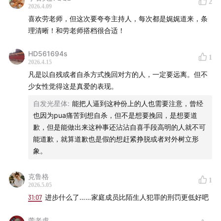
2
2026.4.09
喜欢劳老师，但这次要夸夸主持人，每次都是娓娓道来，条
理清晰！和劳老师搭档很合适！
HD561694s
1
2026.4.15
凡是以自残或者自杀方式挽回对方的人，一定要远离。但不
少女性觉得这是真爱的表现。
自发光星体
:
能把人逼到这种份上的人也需要注意，曾经
也因为pua痛苦到想自杀，但不是想要挽回，是想要道
歉，但是能做出来这种事还沾沾自喜手段高明的人就不可
能道歉，就算道歉也是假的想赶紧挣脱或者对外树立形
象。
克鲁格
1
2026.5.05
31:07
进步什么了……家庭成员比陌生人犯罪的刑罚更低好吧
蕾老虎