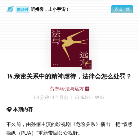
听播客，上小宇宙！
点击下载
散步时
通勤路上
14.亲密关系中的精神虐待，法律会怎么处罚？
劳东燕·法与远方
64分钟
·
4个月前
15322
·
97
🎧 本期内容
不久前，由孙俪主演的影视剧《危险关系》播出，把“情感
操纵（PUA）”重新带回公众视野。