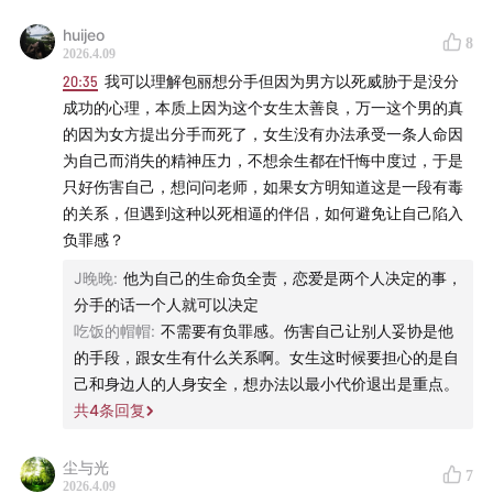
huijeo
43:41
法律在逐渐看到女性吗？
8
2026.4.09
20:35
我可以理解包丽想分手但因为男方以死威胁于是没分
46:00
哪种亲密关系会被认定为虐待罪中的家庭成员
成功的心理，本质上因为这个女生太善良，万一这个男的真
的因为女方提出分手而死了，女生没有办法承受一条人命因
48:40
对家暴反杀案的规定变化
为自己而消失的精神压力，不想余生都在忏悔中度过，于是
只好伤害自己，想问问老师，如果女方明知道这是一段有毒
✒️ 制作团队
的关系，但遇到这种以死相逼的伴侣，如何避免让自己陷入
负罪感？
策划｜劳东燕、看理想
J晚晚
:
他为自己的生命负全责，恋爱是两个人决定的事，
分手的话一个人就可以决定
统筹&对谈｜小田
吃饭的帽帽
:
不需要有负罪感。伤害自己让别人妥协是他
的手段，跟女生有什么关系啊。女生这时候要担心的是自
音频编辑｜加绒、香芋
己和身边人的人身安全，想办法以最小代价退出是重点。
共
4
条回复
监制｜ruicen、jiajun
视觉设计｜唐z、大夹子
尘与光
7
2026.4.09