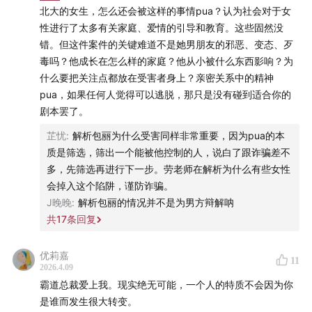
北大的女生，怎么还会被这样的事情pua？认为社会对于女
社会对女性的规训
性进行了太多有关家庭、爱情的引导和教育。这些固然没
错。但这件案件的关键难道不是她男朋友的邪恶、变态、歹
16:01
怎么在生活中识别PUA
毒吗？他成长在怎么样的家庭？他从小被什么东西影响？为
什么要把关注点都放在受害者身上？亲密关系中的精神
18:25
有时候，女性会把婚姻或爱情想得太过美好
pua，如果任何人觉得可以逃脱，那只是没有碰到适合你的
剧本罢了。
21:53
职业风险要关注，婚恋的风险更要关注
芷忧
:
解析包丽为什么受害同样非常重要，因为pua的本
23:06
社会文化的问题
质是筛选，筛出一个能被他控制的人，说白了跟诈骗差不
多，先筛选再进行下一步。劳老师在解析为什么有些女性
29:30
把婚前同居的男女朋友认定为虐待罪中的家庭成
会掉入这个陷阱，谨防诈骗。
J晚晚
:
解析包丽的情况并不是为男方辩解呐
员，是法律上的进步
共
17
条回复
婚前同居认定属家庭成员
优莉嘉
11
2026.4.09
36:25
对家庭成员的扩大解释，会影响财产分割吗？
霸道总裁爱上我。现实绝无可能，一个人的特质不会因为你
是谁而发生很大转变。
38:47
扩大解释会导致对部分嫌疑人从轻判决吗？