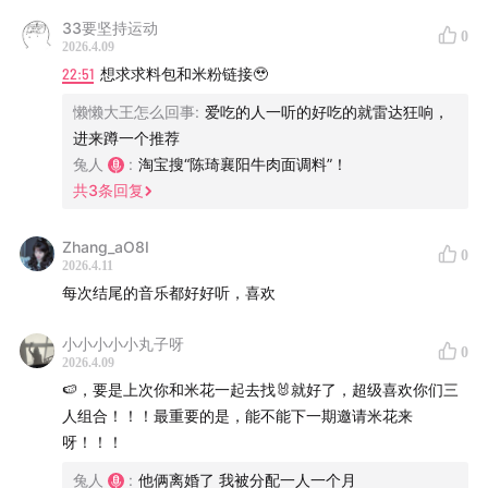
33要坚持运动
0
2026.4.09
22:51
想求求料包和米粉链接🥹
懒懒大王怎么回事
:
爱吃的人一听的好吃的就雷达狂响，
进来蹲一个推荐
兔人
:
淘宝搜“陈琦襄阳牛肉面调料”！
共
3
条回复
Zhang_aO8I
0
2026.4.11
每次结尾的音乐都好好听，喜欢
小小小小小丸子呀
0
2026.4.09
🍉，要是上次你和米花一起去找🐰就好了，超级喜欢你们三
人组合！！！最重要的是，能不能下一期邀请米花来
呀！！！
兔人
:
他俩离婚了 我被分配一人一个月