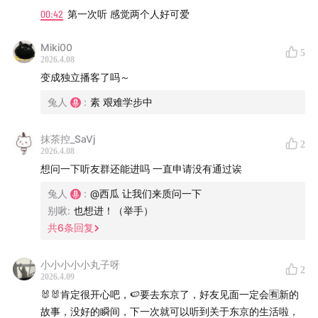
生活，有确认成功的、也有确认失败的。而刚好最近西瓜
00:42
第一次听 感觉两个人好可爱
也处在新生活要来不来的间隙里，急需填充新的模板，所
以我们就一起来聊聊看好了：
Miki00
5
2026.4.08
08:59
我买了那么多杯子，最合适的居然是捡来的那个。
变成独立播客了吗～
兔人
:
素 艰难学步中
12:03
刚刚好的垃圾分类区，一个夏天后就过期了。
抹茶控_SaVj
15:25
不是我的鞋码，但是对我来说刚好的鞋码。
2
2026.4.08
想问一下听友群还能进吗 一直申请没有通过诶
16:25
从小到大没买到过合适裤子的男人，在泰国落泪。
兔人
:
@西瓜 让我们来质问一下
别啾
:
也想进！（举手）
22:18
我的生活里充满了讨价还价的物品。
共
6
条回复
26:17
刚刚好的时机，会让人对要发生的事更期待。
小小小小小丸子呀
2
2026.4.09
27:06
有些食物好吃，但有些食物刚好让人幸福。
🐰🐰肯定很开心吧，🍉要去东京了，好友见面一定会🈶新的
故事，没好的瞬间，下一次就可以听到关于东京的生活啦，
35:04
一直想重温的片单，遇上了刚刚好的气氛。