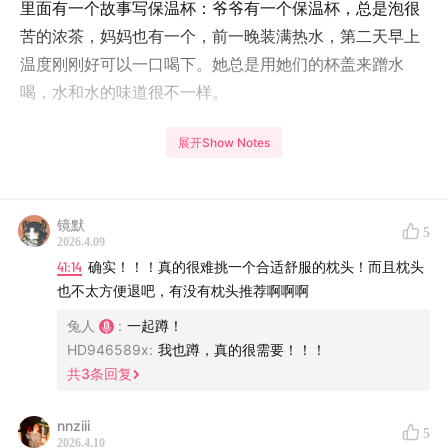
里面有一个故事写保温杯：爷爷有一个保温杯，总是泡很
苦的浓茶，妈妈也有一个，前一晚装满热水，第二天早上
温度刚刚好可以一口喝下。她总是用她们的杯盖来蹭水
喝，水和水的味道很不一样。
长大之后，她终于也遇到了一个对自己来说，大小、颜
展开Show Notes
色、保温效果和设计都刚刚好的保温杯。从此得以确认，
自己是一个有杯子的人了。
镜默
5
「有杯子的人」，就像「有猫的人」一样，不是简单的购
2026.4.09
41:14
确实！！！真的很难挑一个合适舒服的枕头！而且枕头
买、拥有，而是和自己的「真命天物」建立了一份长期契
也不太方便退吧，有没有枕头推荐啊啊啊
约——彼此息息相关，难以被替代。
兔人
:
一起蹲！
如果能和更多的东西建立起这样的契约，生活也会从此变
HD946589x
:
我也蹲，真的很需要！！！
共
3
条回复
得坚不可摧吧。
后来很长一段时间，我都努力抱着这样的方法论去搭建新
nnziii
5
2026.4.10