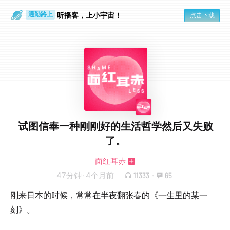
散步时
通勤路上
听播客，上小宇宙！
点击下载
试图信奉一种刚刚好的生活哲学然后又失败
了。
面红耳赤
47分钟
·
4个月前
11333
·
65
刚来日本的时候，常常在半夜翻张春的《一生里的某一
刻》。