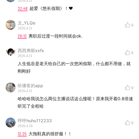
2026.4.11
Furyl - 春日小径花园Spring Alley Garden
32:48
超爱《悠长假期》！❤️
文_YLQe
GSoul - Natural
0
2026.4.11
28:12
离职后过度一段时间就会ok.
-
西西弗斯xxfs
微信群：小助手13135693385
0
2026.4.11
人生低谷是老天给自己的一次悠闲假期，什么都不用做，就
商务联系：whatyouneedoffice
刚刚好
听播客的app
0
2026.4.11
哈哈哈我说怎么两位主播说话这么慢呢！原来我开着0.8倍速
听完了全程哈
呼呼huhu112233
0
2026.4.10
12:25
大拖鞋真的很舒服！！