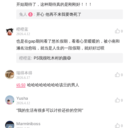
开始期待了，这种期待真的是刚刚好！！！
45:02
樱花季，是需要很多刚好堆叠起来的完美时机。
兔人
:
开心 他再不来我要馋死了
-
橙橙蓝
0
2026.4.12
主播：西瓜、兔人
也是在gap期间看了悠长假期，看着心里暖暖的，被小南和
濑名治愈啦，就当是人生的一段假期，就好好过呗
制作：左右
橙橙蓝
:
PS我很吃木村的颜😄
-
瑞得本得
0
2026.6.17
BGM：
45:50
哈哈哈哈哈哈哈哈该亖的男人
Daniel Kaede - Meridian Sun
Yusha
0
2026.4.12
小瀬村晶 - On My Way Home
“我的生活有很多可以讨价还价的空间”
[.que] - rest
Marminiboss
0