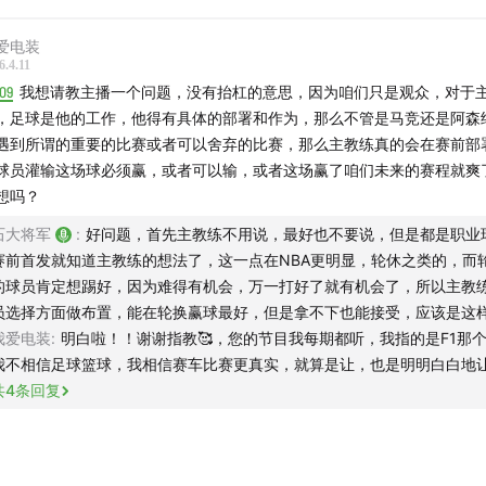
爱电装
6.4.11
09
我想请教主播一个问题，没有抬杠的意思，因为咱们只是观众，对于
，足球是他的工作，他得有具体的部署和作为，那么不管是马竞还是阿森
遇到所谓的重要的比赛或者可以舍弃的比赛，那么主教练真的会在赛前部
球员灌输这场球必须赢，或者可以输，或者这场赢了咱们未来的赛程就爽
想吗？
石大将军
:
好问题，首先主教练不用说，最好也不要说，但是都是职业
赛前首发就知道主教练的想法了，这一点在NBA更明显，轮休之类的，而
的球员肯定想踢好，因为难得有机会，万一打好了就有机会了，所以主教
员选择方面做布置，能在轮换赢球最好，但是拿不下也能接受，应该是这
我爱电装
:
明白啦！！谢谢指教🥰，您的节目我每期都听，我指的是F1那
我不相信足球篮球，我相信赛车比赛更真实，就算是让，也是明明白白地
共
4
条回复