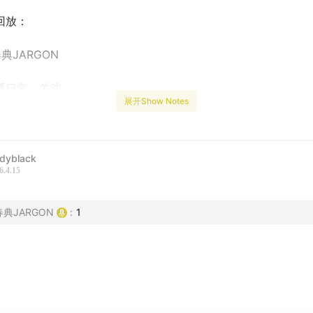
回放：
典JARGON
播日常，关注：
展开Show Notes
春典JARGON
源：
dyblack
6.4.15
难逃》张茂龙 何晖 著
春典JARGON
:
1
较量：河南郑州 12・9 系列银行抢劫案》曾纪鑫 著