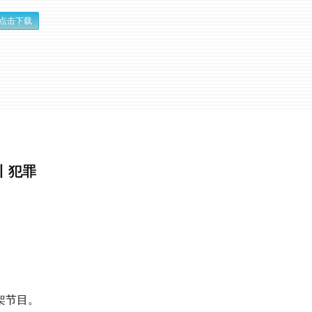
点击下载
丨犯罪
架节目。