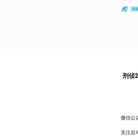
散
通
刑侦
微信公众
关注后