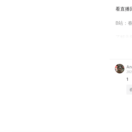
看直播
B站：春
了解主
小红书：
资料来
An
202
《死罪
1
《中原