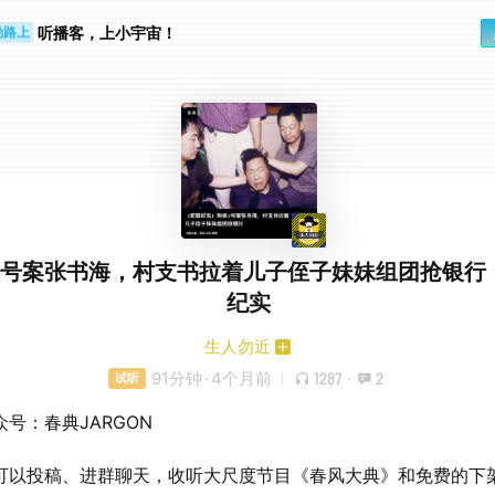
步时
勤路上
听播客，上小宇宙！
2号案张书海，村支书拉着儿子侄子妹妹组团抢银行
纪实
生人勿近
91分钟
·
4个月前
1287
·
2
试听
号：春典JARGON
可以投稿、进群聊天，收听大尺度节目《春风大典》和免费的下